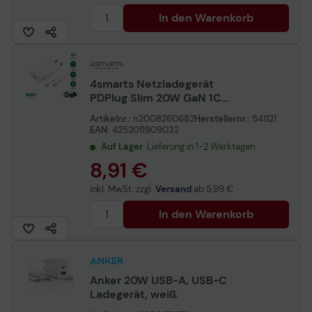
In den Warenkorb
4smarts Netzladegerät
PDPlug Slim 20W GaN 1C
und USB-C Kabel 1,5m, weiß
Artikelnr.:
n2008260682
Herstellernr.:
541121
EAN:
4252011909032
Auf Lager
: Lieferung in 1-2 Werktagen
8,91 €
inkl. MwSt. zzgl.
Versand
ab
5,99 €
In den Warenkorb
Anker 20W USB-A, USB-C
Ladegerät, weiß