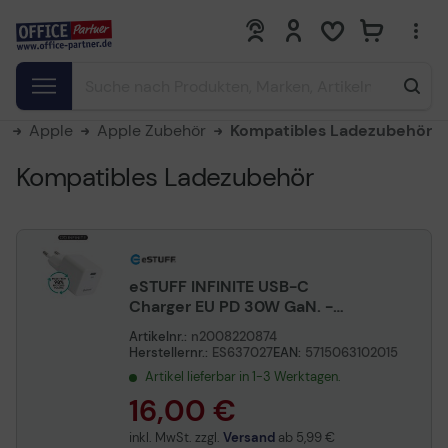
0
0
e
Apple
Apple Zubehör
Kompatibles Ladezubehör
Kompatibles Ladezubehör
eSTUFF INFINITE USB-C
Charger EU PD 30W GaN. -
White - 98% Recycled
Artikelnr.:
n2008220874
Plastic
Herstellernr.:
ES637027
EAN:
5715063102015
Artikel lieferbar in 1-3 Werktagen.
16,00 €
inkl. MwSt. zzgl.
Versand
ab
5,99 €