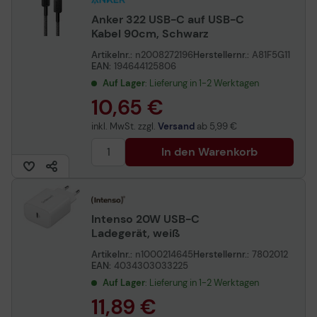
Anker 322 USB-C auf USB-C
Kabel 90cm, Schwarz
Artikelnr.:
n2008272196
Herstellernr.:
A81F5G11
EAN:
194644125806
Auf Lager
: Lieferung in 1-2 Werktagen
10,65 €
inkl. MwSt. zzgl.
Versand
ab
5,99 €
In den Warenkorb
Intenso 20W USB-C
Ladegerät, weiß
Artikelnr.:
n1000214645
Herstellernr.:
7802012
EAN:
4034303033225
Auf Lager
: Lieferung in 1-2 Werktagen
11,89 €