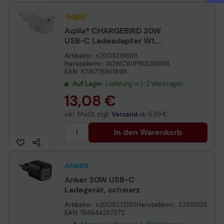
Aqiila® CHARGEBIRD 20W
USB-C Ladeadapter W1,
weiß
Artikelnr.:
n2008219689
Herstellernr.:
AQWCW1PBI20W898
EAN:
8716778931898
Auf Lager
: Lieferung in 1-2 Werktagen
13,08 €
inkl. MwSt. zzgl.
Versand
ab
5,99 €
In den Warenkorb
Anker 30W USB-C
Ladegerät, schwarz
Artikelnr.:
n2008272185
Herstellernr.:
A2698G11
EAN:
194644297572