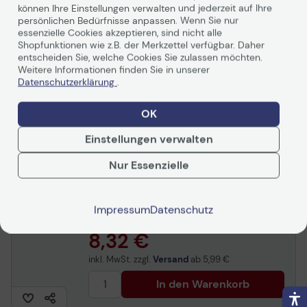
Anschluss, Silber Weiss
können Ihre Einstellungen verwalten und jederzeit auf Ihre
EAN:
5715685027550
persönlichen Bedürfnisse anpassen. Wenn Sie nur
Auf Lager
: Lieferung in 1-2 Werktagen
essenzielle Cookies akzeptieren, sind nicht alle
16,91 €
Shopfunktionen wie z.B. der Merkzettel verfügbar. Daher
entscheiden Sie, welche Cookies Sie zulassen möchten.
inkl. MwSt. zzgl.
Versand
ab
5,99 €
Weitere Informationen finden Sie in unserer
Datenschutzerklärung
.
In den Warenkorb
OK
Einstellungen verwalten
MediaRange Induktive
Nur Essenzielle
Ladestation schwarz, 15
Watt
Artikelnr.:
n2000090226
Herstellernr.:
MRMA118
EAN:
4260664872719
Impressum
Datenschutz
Artikel lieferbar in 1-3 Werktagen.
8,32 €
inkl. MwSt. zzgl.
Versand
ab
5,99 €
In den Warenkorb