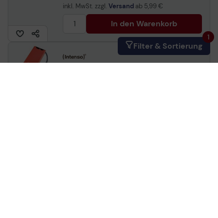
inkl. MwSt. zzgl.
Versand
ab
5,99 €
In den Warenkorb
1
Filter & Sortierung
Intenso F10000 Powerbank
- Orange
Sicherheitsdatenblatt
Artikelnr.:
n2000027834
Herstellernr.:
7332038
EAN:
4034303034314
Auf Lager
: Lieferung in 1-2 Werktagen
23,79 €
inkl. MwSt. zzgl.
Versand
ab
5,99 €
In den Warenkorb