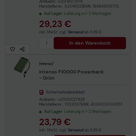
Artikelnr.:
n2008272178
Herstellernr.:
A2348G21
EAN:
194644139735
Auf Lager
: Lieferung in 1-2 Werktagen
29,23 €
inkl. MwSt. zzgl.
Versand
ab
5,99 €
In den Warenkorb
Intenso F10000 Powerbank
- Grün
Sicherheitsdatenblatt
Artikelnr.:
n2000027829
Herstellernr.:
7332037
EAN:
4034303034253
Auf Lager
: Lieferung in 1-2 Werktagen
23,79 €
inkl. MwSt. zzgl.
Versand
ab
5,99 €