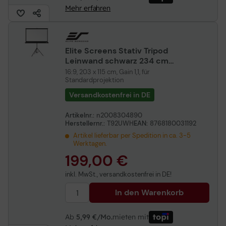
Mehr erfahren
Elite Screens Stativ Tripod
Leinwand schwarz 234 cm
92 Zoll
16:9, 203 x 115 cm, Gain 1,1, für
Standardprojektion
Versandkostenfrei in DE
Artikelnr.:
n2008304890
Herstellernr.:
T92UWH
EAN:
8768180031192
Artikel lieferbar per Spedition in ca. 3-5
Werktagen.
199,00 €
inkl. MwSt., versandkostenfrei in DE!
In den Warenkorb
Ab
5,99 €/Mo.
mieten mit