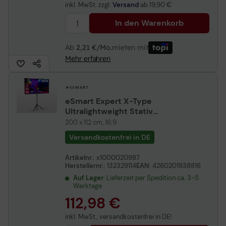
inkl. MwSt. zzgl.
Versand
ab
19,90 €
In den Warenkorb
Ab
2,21 €/Mo.
mieten mit
Mehr erfahren
eSmart Expert X-Type
Ultralightweight Stativ
Leinwand 228,6 cm 90 Zoll
200 x 112 cm, 16:9
Versandkostenfrei in DE
Artikelnr.:
x1000020987
Herstellernr.:
132329114
EAN:
4260201938816
Auf Lager
: Lieferzeit per Spedition ca. 3-5
Werktage
112,98 €
inkl. MwSt., versandkostenfrei in DE!