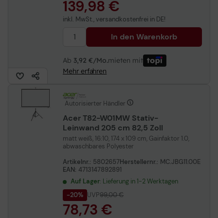
139,98 €
inkl. MwSt., versandkostenfrei in DE!
In den Warenkorb
Ab
3,92 €/Mo.
mieten mit
Mehr erfahren
Autorisierter Händler
Acer T82-W01MW Stativ-
Leinwand 205 cm 82,5 Zoll
matt weiß, 16:10, 174 x 109 cm, Gainfaktor 1.0,
abwaschbares Polyester
Artikelnr.:
5802657
Herstellernr.:
MC.JBG11.00E
EAN:
4713147892891
Auf Lager
: Lieferung in 1-2 Werktagen
-20%
UVP
99,00 €
78,73 €