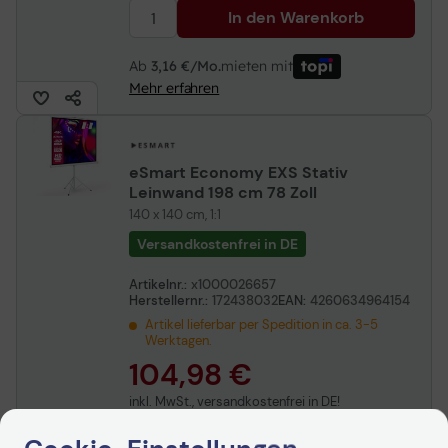
In den Warenkorb
Ab
3,16 €/Mo.
mieten mit
Mehr erfahren
eSmart Economy EXS Stativ
Leinwand 198 cm 78 Zoll
140 x 140 cm, 1:1
Versandkostenfrei in DE
Artikelnr.:
x1000026657
Herstellernr.:
172438032
EAN:
4260634964154
Artikel lieferbar per Spedition in ca. 3-5
Werktagen.
104,98 €
inkl. MwSt., versandkostenfrei in DE!
In den Warenkorb