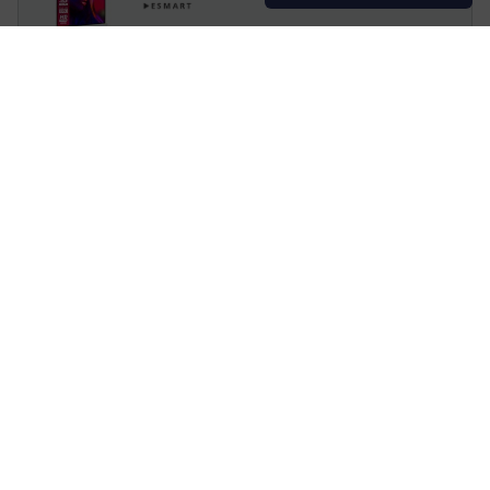
eSmart Economy EXS Stativ
Leinwand 170 cm 67 Zoll
120 x 120 cm, 1:1
Versandkostenfrei in DE
Artikelnr.:
x1000026656
Herstellernr.:
172438033
EAN:
4260634964161
Artikel lieferbar per Spedition in ca. 3-5
Werktagen.
104,98 €
inkl. MwSt., versandkostenfrei in DE!
In den Warenkorb
Ab
2,94 €/Mo.
mieten mit
Mehr erfahren