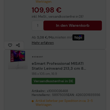
Werktagen.
109,98 €
inkl. MwSt., versandkostenfrei in DE!
In den Warenkorb
Ab
3,08 €/Mo.
mieten mit
Mehr erfahren
eSmart Professional MISATI
Stativ Leinwand 213,3 cm 84
Zoll
186 x 105 cm, 16:9
Versandkostenfrei in DE
Artikelnr.:
x1000026468
Herstellernr.:
58975035
EAN:
4260201935556
Artikel lieferbar per Spedition in ca. 3-5
Werktagen.