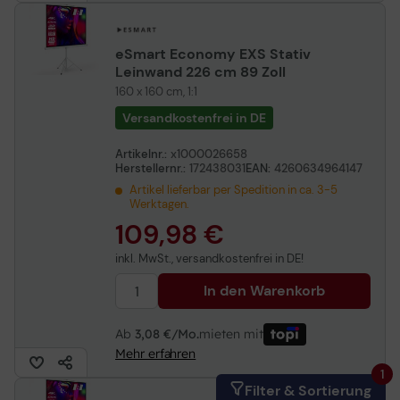
eSmart Economy EXS Stativ
Leinwand 226 cm 89 Zoll
160 x 160 cm, 1:1
Versandkostenfrei in DE
Artikelnr.:
x1000026658
Herstellernr.:
172438031
EAN:
4260634964147
Artikel lieferbar per Spedition in ca. 3-5
Werktagen.
109,98 €
inkl. MwSt., versandkostenfrei in DE!
In den Warenkorb
Ab
3,08 €/Mo.
mieten mit
Mehr erfahren
1
Filter & Sortierung