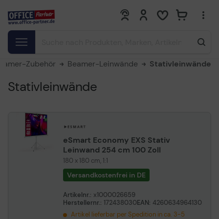
0
0
eamer-Zubehör
Beamer-Leinwände
Stativleinwände
Stativleinwände
eSmart Economy EXS Stativ
Leinwand 254 cm 100 Zoll
180 x 180 cm, 1:1
Versandkostenfrei in DE
Artikelnr.:
x1000026659
Herstellernr.:
172438030
EAN:
4260634964130
Artikel lieferbar per Spedition in ca. 3-5