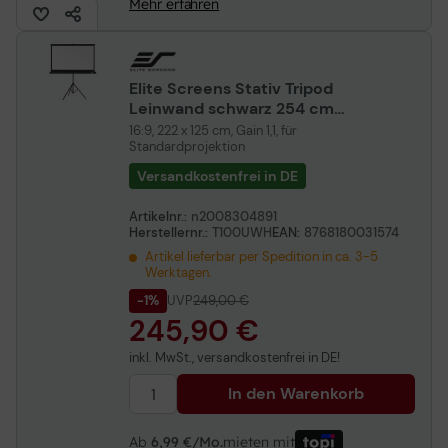
Mehr erfahren
Elite Screens Stativ Tripod
Leinwand schwarz 254 cm
100 Zoll
16:9, 222 x 125 cm, Gain 1,1, für
Standardprojektion
Versandkostenfrei in DE
Artikelnr.:
n2008304891
Herstellernr.:
T100UWH
EAN:
8768180031574
Artikel lieferbar per Spedition in ca. 3-5
Werktagen.
-1%
UVP
249,00 €
245,90 €
inkl. MwSt., versandkostenfrei in DE!
In den Warenkorb
Ab
6,99 €/Mo.
mieten mit