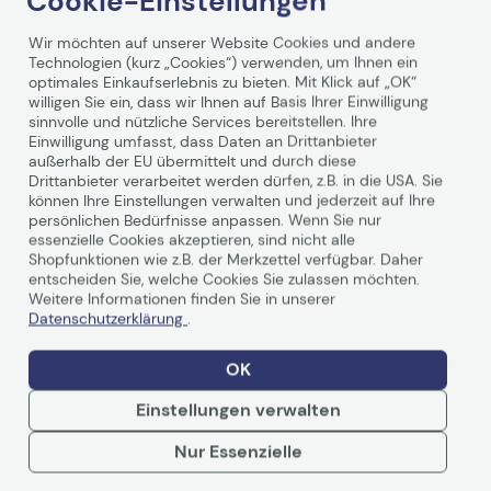
Cookie-Einstellungen
Ab
2,94 €/Mo.
mieten mit
Wir möchten auf unserer Website Cookies und andere
Technologien (kurz „Cookies“) verwenden, um Ihnen ein
Mehr erfahren
optimales Einkaufserlebnis zu bieten. Mit Klick auf „OK“
willigen Sie ein, dass wir Ihnen auf Basis Ihrer Einwilligung
sinnvolle und nützliche Services bereitstellen. Ihre
Einwilligung umfasst, dass Daten an Drittanbieter
eSmart Professional MISATI
außerhalb der EU übermittelt und durch diese
Stativ Leinwand 304,8 cm
Drittanbieter verarbeitet werden dürfen, z.B. in die USA. Sie
können Ihre Einstellungen verwalten und jederzeit auf Ihre
120 Zoll
266 x 149 cm, 16:9
persönlichen Bedürfnisse anpassen. Wenn Sie nur
Versandkostenfrei in DE
essenzielle Cookies akzeptieren, sind nicht alle
Shopfunktionen wie z.B. der Merkzettel verfügbar. Daher
entscheiden Sie, welche Cookies Sie zulassen möchten.
Artikelnr.:
x1000026473
Weitere Informationen finden Sie in unserer
Herstellernr.:
119018516
EAN:
4260201936867
Datenschutzerklärung
.
Artikel lieferbar per Spedition in ca. 3-5
Werktagen.
OK
211,98 €
Einstellungen verwalten
inkl. MwSt., versandkostenfrei in DE!
In den Warenkorb
Nur Essenzielle