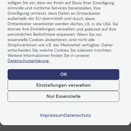
willigen Sie ein, dass wir Ihnen auf Basis Ihrer Einwilligung
Technisches Produktdatenblatt
Technisches Produkt
sinnvolle und nützliche Services bereitstellen. Ihre
Einwilligung umfasst, dass Daten an Drittanbieter
Vorvertragliche Informationen
Vorvertragliche Info
Produktbeschreibung
außerhalb der EU übermittelt und durch diese
gemäß der EU-
gemäß der EU-
Datenverordnung
Datenverordnung
Drittanbieter verarbeitet werden dürfen, z.B. in die USA. Sie
können Ihre Einstellungen verwalten und jederzeit auf Ihre
Produktdatenblatt
Produktdatenblatt
persönlichen Bedürfnisse anpassen. Wenn Sie nur
ASUS ProArt Display PA278QV
essenzielle Cookies akzeptieren, sind nicht alle
Shopfunktionen wie z.B. der Merkzettel verfügbar. Daher
entscheiden Sie, welche Cookies Sie zulassen möchten.
Weitere Informationen finden Sie in unserer
Datenschutzerklärung
.
Unvergleichliche Farben. Grenzenlose
Kreativität
OK
Der ProArt Display PA278QV ist ein 68,58cm (27 Zoll)
Einstellungen verwalten
Monitor
, der speziell für die Ansprüche von Kreativprofis
Weiterlesen
entwickelt wurde, von der Foto- und Videobearbeitung
Nur Essenzielle
bis hin zum Grafikdesign. Der ProArt Display PA278QV
ist ab Werk vorkalibriert und Calman-verifiziert, um eine
hervorragende Farbgenauigkeit von Delta E <2 zu
Impressum
Datenschutz
garantieren
Technische Daten