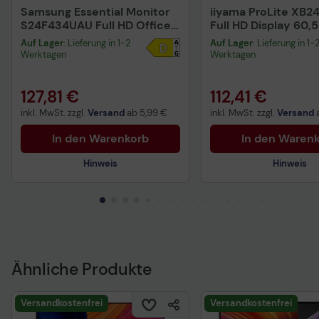
Samsung Essential Monitor
iiyama ProLite XB2
S24F434UAU Full HD Office
Full HD Display 60,
Display 61 cm (24')
(23,8")
Auf Lager
: Lieferung in 1-2
Auf Lager
: Lieferung in 1-
Werktagen
Werktagen
127,81 €
112,41 €
inkl. MwSt. zzgl.
Versand
ab
5,99 €
inkl. MwSt. zzgl.
Versand
In den Warenkorb
In den Waren
Hinweis
Hinweis
Vorvertragliche Informationen
Vorvertragliche Info
gemäß der EU-
gemäß der EU-
Datenverordnung
Datenverordnung
Produktdatenblatt
Produktdatenblatt
Ähnliche Produkte
Versandkostenfrei
Versandkostenfrei