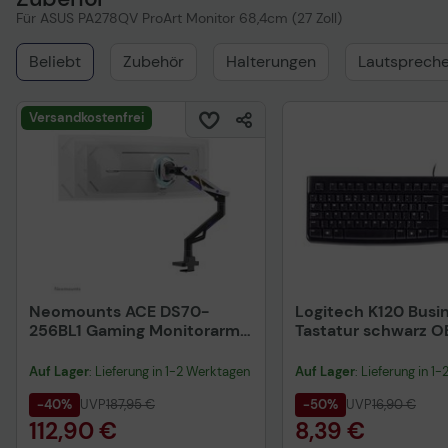
Für ASUS PA278QV ProArt Monitor 68,4cm (27 Zoll)
Beliebt
Zubehör
Halterungen
Lautspreche
Versandkostenfrei
Neomounts ACE DS70-
Logitech K120 Busi
256BL1 Gaming Monitorarm
Tastatur schwarz 
Tischhalterung 61-145 cm
24-57 Zoll
Auf Lager
: Lieferung in 1-2 Werktagen
Auf Lager
: Lieferung in 1
-40%
UVP
187,95 €
-50%
UVP
16,90 €
112,90 €
8,39 €