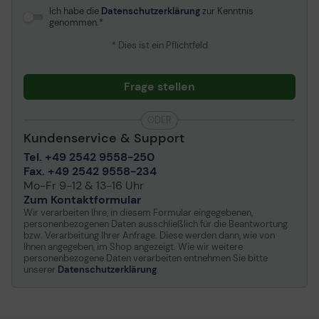
Technologie
Hintergrundbeleuchtung
Ich habe die
Datenschutzerklärung
zur Kenntnis
Besonderheiten
HDCP, rahmenlos, Trace
genommen.
Free Technology, ASUS
* Dies ist ein Pflichtfeld
QuickFit Virtual Scale,
flimmerfreie Technologie,
Adaptive-Sync-
Frage stellen
Technologie,
Farbtemperatur Auswahl,
ODER
6-Axis Color
Kundenservice & Support
Adjustments, Low Blue
Light-Technologie, Quick
Tel. +49 2542 9558-250
Release Stand Design,
Fax. +49 2542 9558-234
Monitorkalibrierung Delta
Mo-Fr 9-12 & 13-16 Uhr
E<2, CalMAN Verified
Zum Kontaktformular
Wir verarbeiten Ihre, in diesem Formular eingegebenen,
Farbe
Schwarz
personenbezogenen Daten ausschließlich für die Beantwortung
Abmessungen (Breite x
61.5 cm x 22.6 cm x 53.2
bzw. Verarbeitung Ihrer Anfrage. Diese werden dann, wie von
Ihnen angegeben, im Shop angezeigt. Wie wir weitere
Tiefe x Höhe)
cm - mit Fuß
personenbezogene Daten verarbeiten entnehmen Sie bitte
Gewicht
7.72 kg
unserer
Datenschutzerklärung
.
Audio