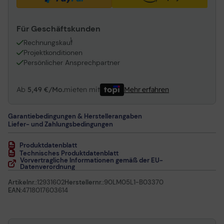
Für Geschäftskunden
1
Rechnungskauf
Projektkonditionen
Persönlicher Ansprechpartner
Ab
5,49 €/Mo.
mieten mit
Mehr erfahren
Garantiebedingungen & Herstellerangaben
Liefer- und Zahlungsbedingungen
Produktdatenblatt
Technisches Produktdatenblatt
Vorvertragliche Informationen gemäß der EU-
Datenverordnung
Artikelnr.:
12931602
Herstellernr.:
90LM05L1-B03370
EAN:
4718017603614