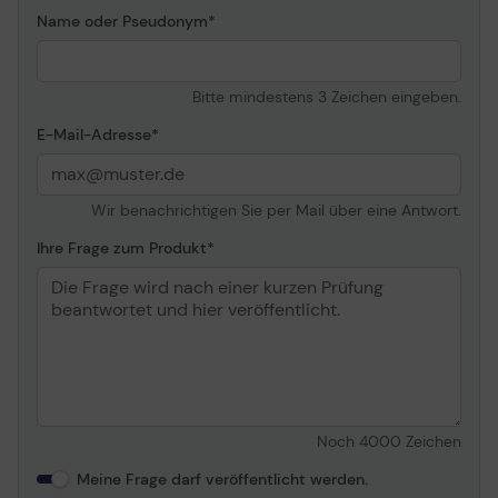
Name oder Pseudonym
Helligkeit
350 cd/m²
Kontrast
1000:1 / 100000000:1
(dynamisch)
Bitte mindestens 3 Zeichen eingeben.
Farbunterstützung
16,7 Millionen Farben
E-Mail-Adresse
Farbraum
100% Rec 709, 100%
sRGB
Reaktionszeit
5 ms (Gray-to-Gray)
Wir benachrichtigen Sie per Mail über eine Antwort.
Vertikale
46 - 75 Hz
Ihre Frage zum Produkt
Bildwiederholrate
Horizontale
30 - 112 kHz
Bildwiederholrate
Horizontaler
178
Betrachtungswinkel
Vertikaler
178
Betrachtungswinkel
Noch
4000
Zeichen
Bildschirmbeschichtung
Blendfrei
Hintergrundbeleuchtungs-
LED-
Meine Frage darf veröffentlicht werden.