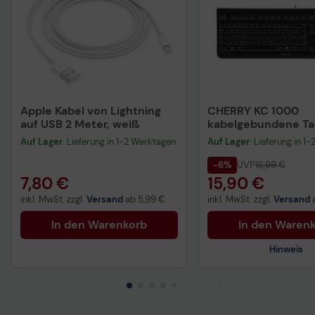
Apple Kabel von Lightning
CHERRY KC 1000
auf USB 2 Meter, weiß
kabelgebundene Tas
QWERTZ DE - schwa
Auf Lager
: Lieferung in 1-2 Werktagen
Auf Lager
: Lieferung in 1
-6%
UVP
16,99 €
7,80 €
15,90 €
inkl. MwSt. zzgl.
Versand
ab
5,99 €
inkl. MwSt. zzgl.
Versand
In den Warenkorb
In den Waren
Hinweis