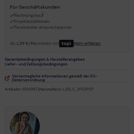
Für Geschäftskunden
1
Rechnungskauf
Projektkonditionen
Persönlicher Ansprechpartner
Ab
1,59 €/Mo.
mieten mit
Mehr erfahren
Garantiebedingungen & Herstellerangaben
Liefer- und Zahlungsbedingungen
Vorvertragliche Informationen gemäß der EU-
Datenverordnung
Artikelnr.:
15549872
Herstellernr.:
L5SL5_3PS3PSP