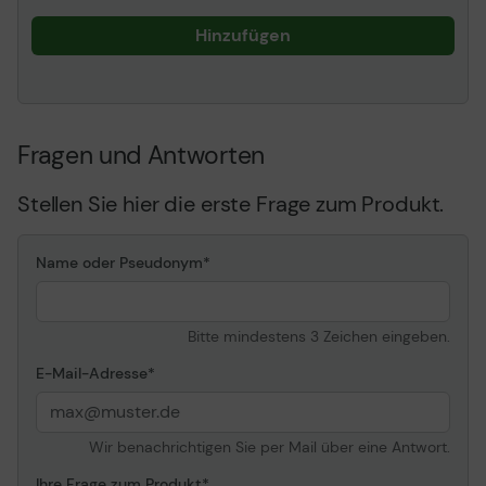
Stunden pro Tag /
Montag-Sonntag
Hinzufügen
Informationen zur Kompatibilität
Entwickelt für
Dell Latitude 5290, 5300,
5300 2-in-1, 5310, 5310
Fragen und Antworten
2-in-1, 5400, 5401, 5410,
5411, 5420, 5480, 5490,
Stellen Sie hier die erste Frage zum Produkt.
5491, 5500, 5501, 5510,
5511, 5520, 5580, 5590,
5591
Name oder Pseudonym
Bitte mindestens 3 Zeichen eingeben.
E-Mail-Adresse
Wir benachrichtigen Sie per Mail über eine Antwort.
Ihre Frage zum Produkt