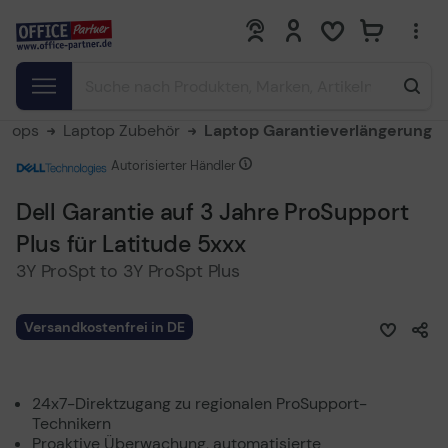
0
0
ptops
Laptop Zubehör
Laptop Garantieverlängerung
Autorisierter Händler
Dell Garantie auf 3 Jahre ProSupport
Plus für Latitude 5xxx
3Y ProSpt to 3Y ProSpt Plus
Versandkostenfrei in DE
24x7-Direktzugang zu regionalen ProSupport-
Technikern
Proaktive Überwachung, automatisierte