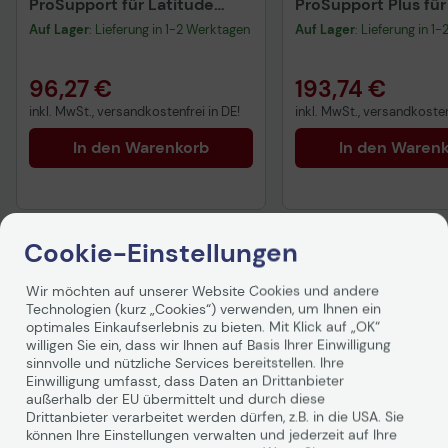
ProSupport für Latitude
ProSupport Plus für
3xxx
5xxx
Auf Lager
: Lieferung in 1-2 Werktagen
Auf Lager
: Lieferung in 1
96,27 €
193,74 €
inkl. MwSt., versandkostenfrei in DE!
inkl. MwSt., versandkosten
In den Warenkorb
In den Waren
Cookie-Einstellungen
Wir möchten auf unserer Website Cookies und andere
Produktbeschreibung
Technologien (kurz „Cookies“) verwenden, um Ihnen ein
optimales Einkaufserlebnis zu bieten. Mit Klick auf „OK“
willigen Sie ein, dass wir Ihnen auf Basis Ihrer Einwilligung
sinnvolle und nützliche Services bereitstellen. Ihre
ProSupport Plus – Erkennen und
Einwilligung umfasst, dass Daten an Drittanbieter
außerhalb der EU übermittelt und durch diese
beheben Sie Probleme, bevor sie in
Drittanbieter verarbeitet werden dürfen, z.B. in die USA. Sie
Erscheinung treten.
können Ihre Einstellungen verwalten und jederzeit auf Ihre