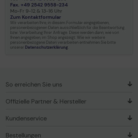
Fax. +49 2542 9558-234
Mo-Fr 9-12 & 13-16 Uhr
Zum Kontaktformular
Wir verarbeiten Ihre, in diesem Formular eingegebenen,
personenbezogenen Daten ausschließlich für die Beantwortung
bzw. Verarbeitung Ihrer Anfrage. Diese werden dann, wie von
Ihnen angegeben, im Shop angezeigt. Wie wir weitere
personenbezogene Daten verarbeiten entnehmen Sie bitte
unserer
Datenschutzerklärung
.
So erreichen Sie uns
OFFICE Partner GmbH
Offizielle Partner & Hersteller
Schlesierring 35
48712 Gescher
Kundenservice
Telefon: +49 (0) 2542 / 9558250
Kontaktformular
Apple im Unternehmen
Bestellungen
Bewertungsrichtlinien
Ansprechpartner bei fehlerhafter Ware und Schäden