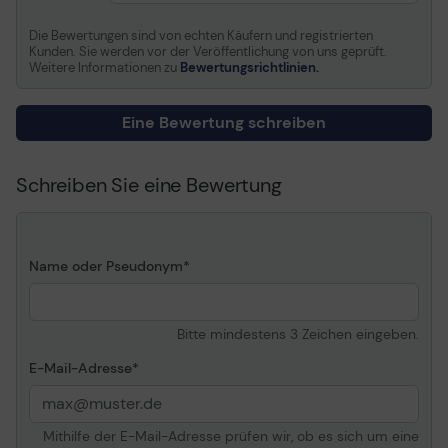
Allgemein
Die Bewertungen sind von echten Käufern und registrierten
Kunden. Sie werden vor der Veröffentlichung von uns geprüft.
Inbegriffene Leistungen
Arbeitszeit und
Weitere Informationen zu
Bewertungsrichtlinien.
Ersatzteile
Stelle
Vor-Ort
Eine Bewertung schreiben
Volle Vertragslaufzeit
3 Jahre
Reaktionszeit
Am nächsten Arbeitstag
Schreiben Sie eine Bewertung
Serviceverfügbarkeit
10 Stunden täglich/5 Tage
die Woche
Details
Name oder Pseudonym
Service & Support
Erweiterte
Servicevereinbarung -
Bitte mindestens 3 Zeichen eingeben.
Arbeitszeit und
Ersatzteile - 3 Jahre -
E-Mail-Adresse
Vor-Ort - Reaktionszeit:
am nächsten Arbeitstag -
Verfügbarkeit: 10 Stunden
Mithilfe der E-Mail-Adresse prüfen wir, ob es sich um eine
täglich / Montag-Freitag ¦