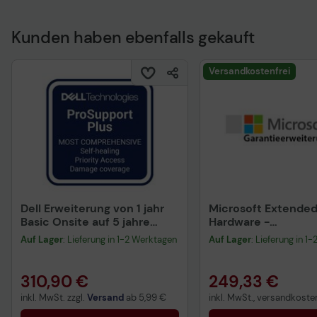
Kunden haben ebenfalls gekauft
Technisches Produkt
Versandkostenfrei
Dell Erweiterung von 1 jahr
Microsoft Extende
Basic Onsite auf 5 jahre
Hardware -
ProSupport Plus
Serviceerweiterung
Auf Lager
: Lieferung in 1-2 Werktagen
Auf Lager
: Lieferung in 1
erweiterter Hardwa
Austausch - 4 Jahr
310,90 €
249,33 €
inkl. MwSt. zzgl.
Versand
ab
5,99 €
inkl. MwSt., versandkosten