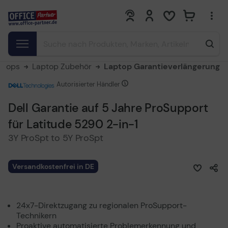
0
0
ptops
Laptop Zubehör
Laptop Garantieverlängerung
Autorisierter Händler
Dell Garantie auf 5 Jahre ProSupport
für Latitude 5290 2-in-1
3Y ProSpt to 5Y ProSpt
Versandkostenfrei in DE
24x7-Direktzugang zu regionalen ProSupport-
Technikern
Proaktive automatisierte Problemerkennung und