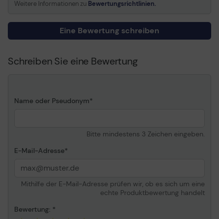
Weitere Informationen zu
Bewertungsrichtlinien.
Volle Vertragslaufzeit
2 Jahre
Unterstützungszeitraum
4. und 5. Jahr
Eine Bewertung schreiben
Reaktionszeit
Am nächsten Arbeitstag
Serviceverfügbarkeit
10 Stunden täglich/5 Tage
die Woche
Schreiben Sie eine Bewertung
Details
Service & Support
Erweiterte
Name oder Pseudonym
Servicevereinbarung -
Arbeitszeit und
Ersatzteile - 2 Jahre -
Bitte mindestens 3 Zeichen eingeben.
Vor-Ort - Reaktionszeit:
am nächsten Arbeitstag -
E-Mail-Adresse
Verfügbarkeit: 10 Stunden
täglich / Montag-Freitag ¦
Technischer Support -
Mithilfe der E-Mail-Adresse prüfen wir, ob es sich um eine
Telefonberatung - 2 Jahre
echte Produktbewertung handelt
- Verfügbarkeit: 24
Stunden pro Tag /
Bewertung:
Montag-Sonntag ¦