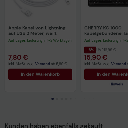
Apple Kabel von Lightning
CHERRY KC 1000
auf USB 2 Meter, weiß
kabelgebundene Tas
QWERTZ DE - schwa
Auf Lager
: Lieferung in 1-2 Werktagen
Auf Lager
: Lieferung in 1
-6%
UVP
16,99 €
7,80 €
15,90 €
inkl. MwSt. zzgl.
Versand
ab
5,99 €
inkl. MwSt. zzgl.
Versand
In den Warenkorb
In den Waren
Hinweis
Kunden haben ebenfalls gekauft