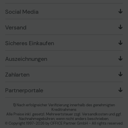
Zahlungsarten
Produkttests
Über uns
Widerrufsrecht
Markenshops
Social Media
Stellenangebote
Muster-Widerrufsformular
Garantiearten
Affiliate Partnerprogramm
Verpackungsordnung
Geschäftskunden
Ebay Auktionen
Versandinformationen
Information zur Entsorgung von Batterien und
Versand
Playox.de
Sicheres Einkaufen
Elektro-/Elektronikgeräten
druck-collect.de
Datenschutz
Newsletter
Presse
AGB
Sicheres Einkaufen
Vertrag widerrufen
Impressum
Cookie Einstellungen ändern
Zu den Barrierefreiheitseinstellungen
Auszeichnungen
Erklärung zur Barrierefreiheit
Zahlarten
Partnerportale
1)
Nach erfolgreicher Verifizierung innerhalb des genehmigten
Kreditrahmens
Alle Preise inkl. gesetzl. Mehrwertsteuer zzgl. Versandkosten und ggf.
Nachnahmegebühren, wenn nicht anders beschrieben.
© Copyright 1997-2026 by OFFICE Partner GmbH - All rights reserved.