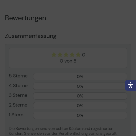
Jahre - 4. /5. Jahr - Vor-
Ort
Bewertungen
Typ
Serviceerweiterung
Inbegriffene Leistungen
Arbeitszeit und
Ersatzteile
Zusammenfassung
Stelle
Vor-Ort
Volle Vertragslaufzeit
2 Jahre
0
Unterstützungszeitraum
4. und 5. Jahr
0 von 5
Reaktionszeit
Am nächsten Arbeitstag
5 Sterne
Serviceverfügbarkeit
10 Stunden täglich/5 Tage
0%
die Woche
4 Sterne
0%
Entwickelt für
Latitude 5290 2-in-1
3 Sterne
0%
Allgemein
2 Sterne
0%
1 Stern
0%
Inbegriffene Leistungen
Arbeitszeit und
Ersatzteile
Die Bewertungen sind von echten Käufern und registrierten
Stelle
Vor-Ort
Kunden. Sie werden vor der Veröffentlichung von uns geprüft.