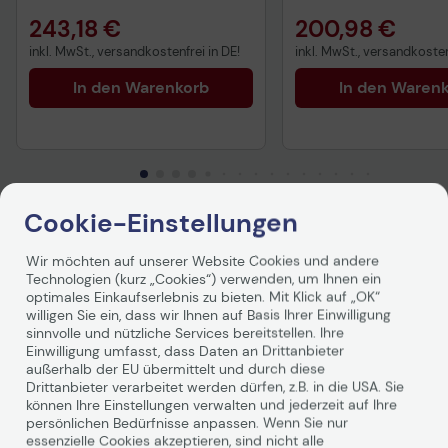
243,18 €
200,98 €
inkl. MwSt., versandkostenfrei in DE!
inkl. MwSt., versandkosten
In den Warenkorb
In den Waren
Cookie-Einstellungen
Produktbeschreibung
Wir möchten auf unserer Website Cookies und andere
Technologien (kurz „Cookies“) verwenden, um Ihnen ein
optimales Einkaufserlebnis zu bieten. Mit Klick auf „OK“
Dell ProSupport – Wenn Sie mehr als nur
willigen Sie ein, dass wir Ihnen auf Basis Ihrer Einwilligung
sinnvolle und nützliche Services bereitstellen. Ihre
Standardservice benötigen.
Einwilligung umfasst, dass Daten an Drittanbieter
außerhalb der EU übermittelt und durch diese
Es lässt sich nicht leugnen: Manchmal ist
Drittanbieter verarbeitet werden dürfen, z.B. in die USA. Sie
können Ihre Einstellungen verwalten und jederzeit auf Ihre
Standardservice einfach nicht ausreichend. Mit einem
persönlichen Bedürfnisse anpassen. Wenn Sie nur
simplen Upgrade verschaffen Sie sich ein sicheres
essenzielle Cookies akzeptieren, sind nicht alle
Gefühl und erhalten 24x7-Support von kompetenten