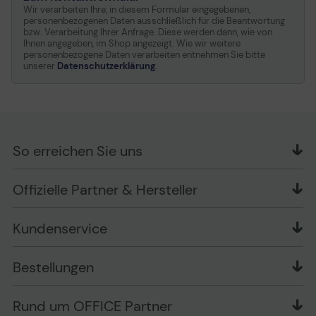
Wir verarbeiten Ihre, in diesem Formular eingegebenen,
personenbezogenen Daten ausschließlich für die Beantwortung
bzw. Verarbeitung Ihrer Anfrage. Diese werden dann, wie von
Ihnen angegeben, im Shop angezeigt. Wie wir weitere
personenbezogene Daten verarbeiten entnehmen Sie bitte
unserer
Datenschutzerklärung
.
So erreichen Sie uns
OFFICE Partner GmbH
Offizielle Partner & Hersteller
Schlesierring 35
48712 Gescher
Kundenservice
Telefon: +49 (0) 2542 / 9558250
Kontaktformular
Apple im Unternehmen
Bestellungen
Bewertungsrichtlinien
Ansprechpartner bei fehlerhafter Ware und Schäden
FAQ
Rückruf-Service
Liefer- und Zahlungsbedingungen
OFFICE Partner Blog
Rund um OFFICE Partner
Versand im Namen Dritter
Wissen mit OP