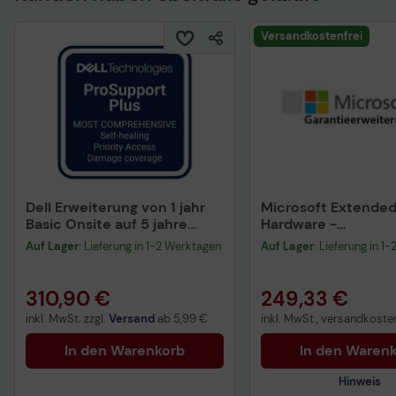
Technisches Produkt
Versandkostenfrei
Dell Erweiterung von 1 jahr
Microsoft Extende
Basic Onsite auf 5 jahre
Hardware -
ProSupport Plus
Serviceerweiterung
Auf Lager
: Lieferung in 1-2 Werktagen
Auf Lager
: Lieferung in 1
erweiterter Hardwa
Austausch - 4 Jahr
310,90 €
249,33 €
inkl. MwSt. zzgl.
Versand
ab
5,99 €
inkl. MwSt., versandkosten
In den Warenkorb
In den Waren
Hinweis