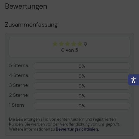
Inbegriffene Leistungen
Arbeitszeit und
Bewertungen
Ersatzteile
Stelle
Vor-Ort
Zusammenfassung
Volle Vertragslaufzeit
2 Jahre
Unterstützungszeitraum
4. und 5. Jahr
0
Entwickelt für
SureColor SC-T5200, SC-
0 von 5
T5200D, SC-T5200DMFP,
SC-T5200D-PS, SC-
T5200MFP, SC-T5200-PS
5 Sterne
0%
4 Sterne
0%
Allgemein
3 Sterne
0%
Inbegriffene Leistungen
Arbeitszeit und
Ersatzteile
2 Sterne
0%
Stelle
Vor-Ort
1 Stern
0%
Volle Vertragslaufzeit
2 Jahre
Die Bewertungen sind von echten Käufern und registrierten
Unterstützungszeitraum
4. und 5. Jahr
Kunden. Sie werden vor der Veröffentlichung von uns geprüft.
Weitere Informationen zu
Bewertungsrichtlinien.
Details