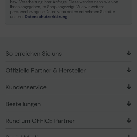
bzw. Verarbeitung Ihrer Anfrage. Diese werden dann, wie von
Ihnen angegeben, im Shop angezeigt. Wie wir weitere
personenbezogene Daten verarbeiten entnehmen Sie bitte
unserer
Datenschutzerklärung
.
So erreichen Sie uns
OFFICE Partner GmbH
Offizielle Partner & Hersteller
Schlesierring 35
48712 Gescher
Kundenservice
Telefon: +49 (0) 2542 / 9558250
Kontaktformular
Apple im Unternehmen
Bestellungen
Bewertungsrichtlinien
Ansprechpartner bei fehlerhafter Ware und Schäden
FAQ
Rückruf-Service
Liefer- und Zahlungsbedingungen
OFFICE Partner Blog
Rund um OFFICE Partner
Versand im Namen Dritter
Wissen mit OP
Zahlungsarten
Produkttests
Über uns
Widerrufsrecht
Markenshops