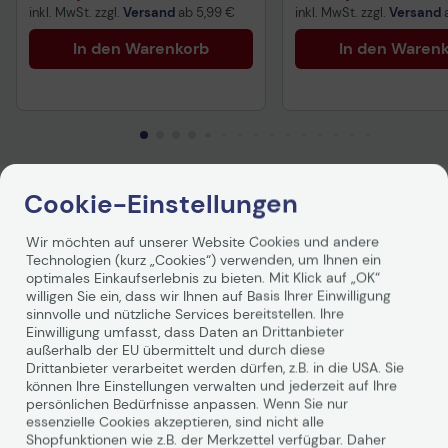
inkl. MwSt. zzgl.
Versand
ab
5,99 €
inkl. MwSt. zzgl.
Versand
In den Warenkorb
In den Waren
Cookie-Einstellungen
Produktbeschreibung
Wir möchten auf unserer Website Cookies und andere
Technologien (kurz „Cookies“) verwenden, um Ihnen ein
Epson - CoverPlus
optimales Einkaufserlebnis zu bieten. Mit Klick auf „OK“
willigen Sie ein, dass wir Ihnen auf Basis Ihrer Einwilligung
Schneller, zuverlässiger Service für
sinnvolle und nützliche Services bereitstellen. Ihre
Einwilligung umfasst, dass Daten an Drittanbieter
Ihre Geräte
außerhalb der EU übermittelt und durch diese
Drittanbieter verarbeitet werden dürfen, z.B. in die USA. Sie
können Ihre Einstellungen verwalten und jederzeit auf Ihre
CoverPlus umfasst einen verlängerten Garantie- und
persönlichen Bedürfnisse anpassen. Wenn Sie nur
Serviceplan von Epson und bietet Ihnen absolute
essenzielle Cookies akzeptieren, sind nicht alle
Sorgenfreiheit und die Gewissheit, dass alle Teile und
Shopfunktionen wie z.B. der Merkzettel verfügbar. Daher