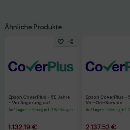
Ähnliche Produkte
Epson CoverPlus - 5E Jahre
Epson CoverPlus - 5
- Verlängerung auf
Vor-Ort-Service
CoverPlus mit Vor-Ort-
einschließlich Dru
Auf Lager
: Lieferung in 1-2 Werktagen
Auf Lager
: Lieferung in 1
Service für SC-T5200
für SureColor SC-
(CP5EOSSECD67)
(CP05OSSECD67)
1.132,19 €
2.137,52 €