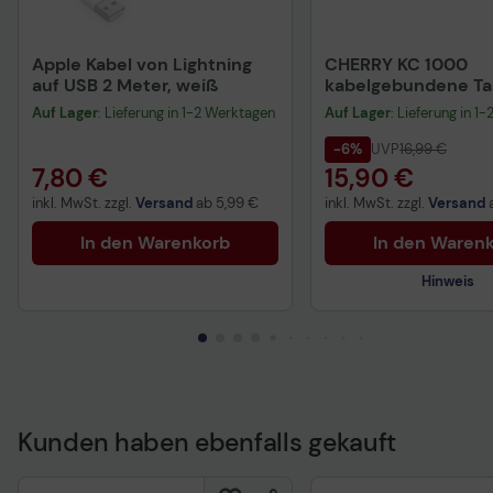
Apple Kabel von Lightning
CHERRY KC 1000
auf USB 2 Meter, weiß
kabelgebundene Tas
QWERTZ DE - schwa
Auf Lager
: Lieferung in 1-2 Werktagen
Auf Lager
: Lieferung in 1
-6%
UVP
16,99 €
7,80 €
15,90 €
inkl. MwSt. zzgl.
Versand
ab
5,99 €
inkl. MwSt. zzgl.
Versand
In den Warenkorb
In den Waren
Hinweis
Kunden haben ebenfalls gekauft
Technisches Produkt