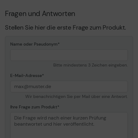
Epson-Servicecentren
Fragen und Antworten
Unbegrenzte Unterstützung per Telefon und E-Mail
Stellen Sie hier die erste Frage zum Produkt.
Name oder Pseudonym
Remote-Unterstützung
Wir bieten ein breites Netz von Reparaturbetrieben,
die Ihnen zur Verfügung stehen.
Bitte mindestens 3 Zeichen eingeben.
E-Mail-Adresse
Unsere Epson Servicepartner bieten während der
Wir benachrichtigen Sie per Mail über eine Antwort.
gesamten Lebensdauer Ihres Epson-Geräts
Unterstützung per Telefon und E-Mail.
Ihre Frage zum Produkt
Epson bietet eine breite Palette von Remote-Support-
Optionen. Weitere Informationen erhalten Sie bei