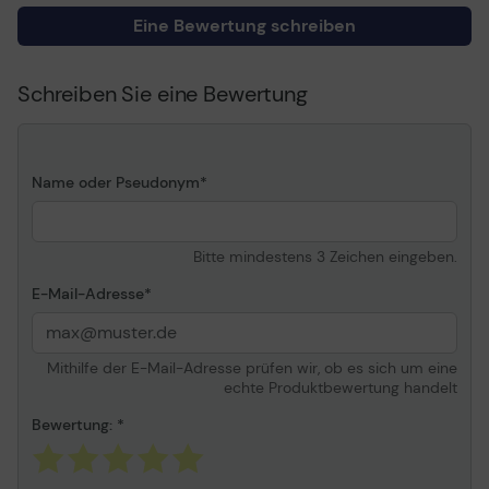
Eine Bewertung schreiben
Service und Support
Erweiterte
Servicevereinbarung -
Arbeitszeit und
Schreiben Sie eine Bewertung
Ersatzteile - 2 Jahre -
Vor-Ort
Informationen zur Kompatibilität
Name oder Pseudonym
Entwickelt für
Epson SureColor SC-
T5200, SC-T5200D, SC-
T5200DMFP, SC-
Bitte mindestens 3 Zeichen eingeben.
T5200D-PS, SC-
T5200MFP, SC-T5200-PS
E-Mail-Adresse
Mithilfe der E-Mail-Adresse prüfen wir, ob es sich um eine
echte Produktbewertung handelt
Bewertung: