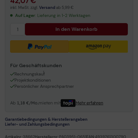
42,07 €
inkl. MwSt. zzgl.
Versand
ab
5,99 €
Auf Lager
: Lieferung in 1-2 Werktagen
In den Warenkorb
Für Geschäftskunden
1
Rechnungskauf
Projektkonditionen
Persönlicher Ansprechpartner
Ab
1,18 €/Mo.
mieten mit
Mehr erfahren
Garantiebedingungen & Herstellerangaben
Liefer- und Zahlungsbedingungen
Artikelnr.:
38662
Herstellernr.:
PA03951-0651
EAN:
4939761300790