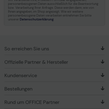
personenbezogenen Daten ausschließlich für die Beantwortung
bzw. Verarbeitung Ihrer Anfrage. Diese werden dann, wie von
Ihnen angegeben, im Shop angezeigt. Wie wir weitere
personenbezogene Daten verarbeiten entnehmen Sie bitte
unserer
Datenschutzerklärung
.
So erreichen Sie uns
OFFICE Partner GmbH
Offizielle Partner & Hersteller
Schlesierring 35
48712 Gescher
Kundenservice
Telefon: +49 (0) 2542 / 9558250
Kontaktformular
Apple im Unternehmen
Bestellungen
Bewertungsrichtlinien
Ansprechpartner bei fehlerhafter Ware und Schäden
FAQ
Rückruf-Service
Liefer- und Zahlungsbedingungen
OFFICE Partner Blog
Rund um OFFICE Partner
Versand im Namen Dritter
Wissen mit OP
Zahlungsarten
Produkttests