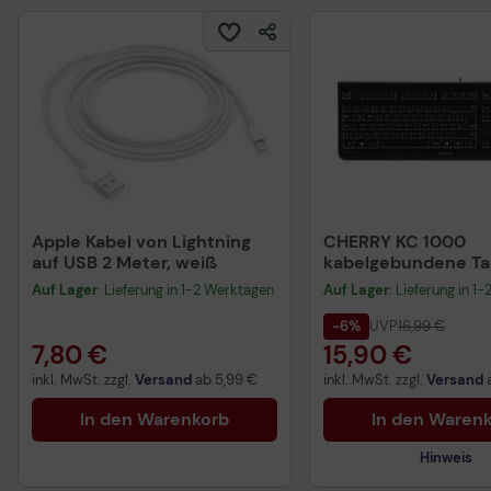
Apple Kabel von Lightning
CHERRY KC 1000
auf USB 2 Meter, weiß
kabelgebundene Tas
QWERTZ DE - schwa
Auf Lager
: Lieferung in 1-2 Werktagen
Auf Lager
: Lieferung in 1
-6%
UVP
16,99 €
7,80 €
15,90 €
inkl. MwSt. zzgl.
Versand
ab
5,99 €
inkl. MwSt. zzgl.
Versand
In den Warenkorb
In den Waren
Hinweis