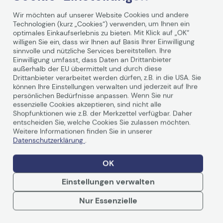
Wir möchten auf unserer Website Cookies und andere
Technologien (kurz „Cookies“) verwenden, um Ihnen ein
optimales Einkaufserlebnis zu bieten. Mit Klick auf „OK“
willigen Sie ein, dass wir Ihnen auf Basis Ihrer Einwilligung
sinnvolle und nützliche Services bereitstellen. Ihre
Einwilligung umfasst, dass Daten an Drittanbieter
Technische Daten
außerhalb der EU übermittelt und durch diese
Drittanbieter verarbeitet werden dürfen, z.B. in die USA. Sie
können Ihre Einstellungen verwalten und jederzeit auf Ihre
persönlichen Bedürfnisse anpassen. Wenn Sie nur
essenzielle Cookies akzeptieren, sind nicht alle
Allgemein
Shopfunktionen wie z.B. der Merkzettel verfügbar. Daher
entscheiden Sie, welche Cookies Sie zulassen möchten.
Hersteller
Fujitsu
Weitere Informationen finden Sie in unserer
Herst. Art. Nr.
PA03951-0651
Datenschutzerklärung
.
EAN
0617079300117,
OK
4939761300790
Einstellungen verwalten
Hauptmerkmale
Weiterlesen
Nur Essenzielle
Produktbeschreibung
Fujitsu Tragetasche
Produkttyp
Tragetasche