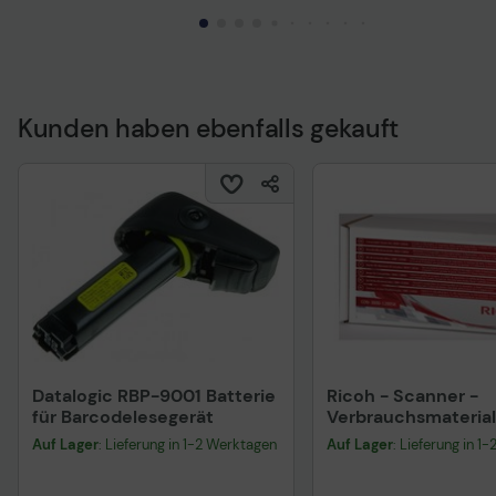
Kunden haben ebenfalls gekauft
Technisches Produkt
Datalogic RBP-9001 Batterie
Ricoh - Scanner -
für Barcodelesegerät
Verbrauchsmateriali
für Ricoh fi-8170, fi
Auf Lager
: Lieferung in 1-2 Werktagen
Auf Lager
: Lieferung in 1
8250, fi-8270