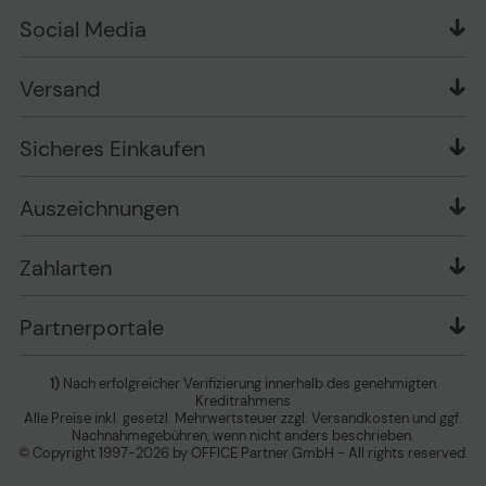
Über uns
Widerrufsrecht
Markenshops
Social Media
Stellenangebote
Muster-Widerrufsformular
Garantiearten
Affiliate Partnerprogramm
Verpackungsordnung
Geschäftskunden
Ebay Auktionen
Versandinformationen
Information zur Entsorgung von Batterien und
Versand
Playox.de
Sicheres Einkaufen
Elektro-/Elektronikgeräten
druck-collect.de
Datenschutz
Newsletter
Presse
AGB
Sicheres Einkaufen
Vertrag widerrufen
Impressum
Cookie Einstellungen ändern
Zu den Barrierefreiheitseinstellungen
Auszeichnungen
Erklärung zur Barrierefreiheit
Zahlarten
Partnerportale
1)
Nach erfolgreicher Verifizierung innerhalb des genehmigten
Kreditrahmens
Alle Preise inkl. gesetzl. Mehrwertsteuer zzgl. Versandkosten und ggf.
Nachnahmegebühren, wenn nicht anders beschrieben.
© Copyright 1997-2026 by OFFICE Partner GmbH - All rights reserved.