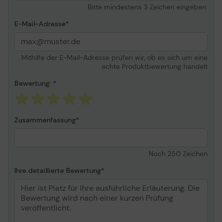
Abmessungen & Gewicht (Transport)
Bitte mindestens 3 Zeichen eingeben.
Transportbreite
29.5 cm
E-Mail-Adresse
Transporttiefe
20.4 cm
Transporthöhe
11.4 cm
Mithilfe der E-Mail-Adresse prüfen wir, ob es sich um eine
Transportgewicht
410 g
echte Produktbewertung handelt
Umgebungsbedingungen
Bewertung:
Min Betriebstemperatur
0 °C
Max. Betriebstemperatur
70 °C
Zusammenfassung
Zulässige Luftfeuchtigkeit
30 - 70%
im Betrieb
Noch
250
Zeichen
Informationen zur Kompatibilität
Ihre detaillierte Bewertung
Entwickelt für
HP Color LaserJet
CM3530 MFP HP Color
LaserJet Enterprise
CM4540 MFP, M751dn,
M751n, M856dn, MFP