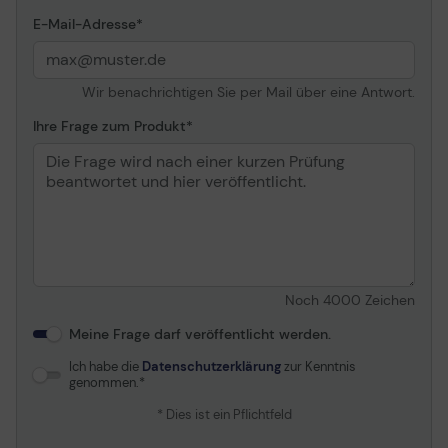
NFC/Wireless direct HP
E-Mail-Adresse
LaserJet Managed MFP
E52645dn, MFP
E62655dn, MFP
E62665hs, MFP
Wir benachrichtigen Sie per Mail über eine Antwort.
E72425dn, MFP
Ihre Frage zum Produkt
E72425dv, MFP E72425-
E72430dn, MFP
E72430dn, MFP
E77422dn, MFP E77422dv,
MFP E77422-E77428dn,
MFP E77428dn HP
LaserJet Managed Flow
MFP E52645c, MFP
E62665h, MFP E62665z,
Noch
4000
Zeichen
MFP E87660z Plus HP
Officejet Enterprise Color
Meine Frage darf veröffentlicht werden.
MFP X585dn, MFP X585f
Ich habe die
Datenschutzerklärung
zur Kenntnis
HP Officejet Enterprise
genommen.
Color Flow MFP X585z HP
PageWide Color MFP
* Dies ist ein Pflichtfeld
774dn, MFP 774dns, MFP