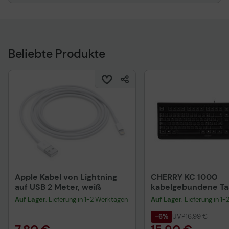
Beliebte Produkte
Apple Kabel von Lightning
CHERRY KC 1000
auf USB 2 Meter, weiß
kabelgebundene Tas
QWERTZ DE - schwa
Auf Lager
: Lieferung in 1-2 Werktagen
Auf Lager
: Lieferung in 1
-6%
UVP
16,99 €