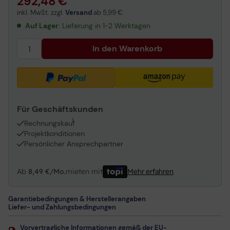
292,48 €
inkl. MwSt. zzgl.
Versand
ab
5,99 €
Auf Lager
: Lieferung in 1-2 Werktagen
In den Warenkorb
Für Geschäftskunden
1
Rechnungskauf
Projektkonditionen
Persönlicher Ansprechpartner
Ab
8,49 €/Mo.
mieten mit
Mehr erfahren
Garantiebedingungen & Herstellerangaben
Liefer- und Zahlungsbedingungen
Vorvertragliche Informationen gemäß der EU-