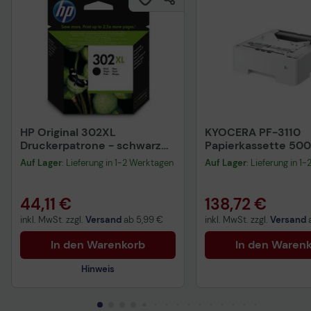
HP Original 302XL
KYOCERA PF-3110
Druckerpatrone - schwarz
Papierkassette 500
(F6U68AE)
(1203SA0KL1) P31xx 
Auf Lager
: Lieferung in 1-2 Werktagen
Auf Lager
: Lieferung in 1
M31xx / M36xx / M
44,11 €
138,72 €
inkl. MwSt. zzgl.
Versand
ab
5,99 €
inkl. MwSt. zzgl.
Versand
In den Warenkorb
In den Waren
Hinweis