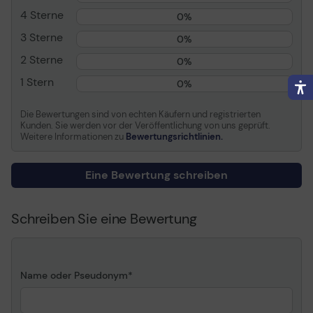
E72425-E72430, MFP
4 Sterne
E72430, MFP E77422,
0%
MFP E77422-E77428, MFP
3 Sterne
0%
E77428; LaserJet
Managed Flow MFP
2 Sterne
0%
E87660
1 Stern
0%
Allgemein
Die Bewertungen sind von echten Käufern und registrierten
Kunden. Sie werden vor der Veröffentlichung von uns geprüft.
Gerätetyp
Fax-Schnittstellenkarte
Weitere Informationen zu
Bewertungsrichtlinien.
Modem
Eine Bewertung schreiben
Anschlusstechnik
Kabelgebunden
Max.
33.6 Kbps
Schreiben Sie eine Bewertung
Faxübertragungsgeschwindigkeit
Erweiterung/Konnektivität
Name oder Pseudonym
Schnittstellen
1 x Telefonleitung - RJ-11