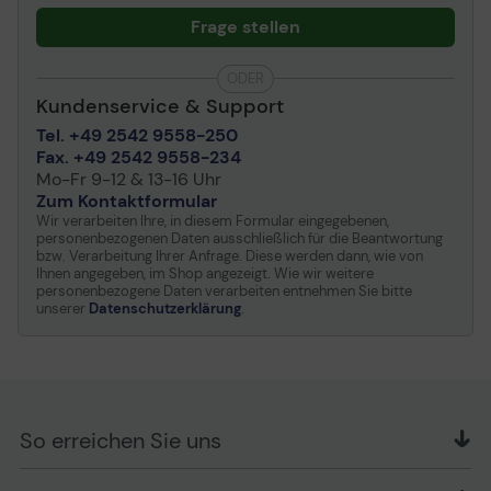
779dn, MFP 779dns HP
PageWide Enterprise
Frage stellen
Color 765dn, MFP 780dn,
MFP 780dns HP
ODER
PageWide Enterprise
Kundenservice & Support
Color Flow MFP 785z+
Tel. +49 2542 9558-250
Fax. +49 2542 9558-234
Mo-Fr 9-12 & 13-16 Uhr
Zum Kontaktformular
Wir verarbeiten Ihre, in diesem Formular eingegebenen,
personenbezogenen Daten ausschließlich für die Beantwortung
bzw. Verarbeitung Ihrer Anfrage. Diese werden dann, wie von
Ihnen angegeben, im Shop angezeigt. Wie wir weitere
personenbezogene Daten verarbeiten entnehmen Sie bitte
unserer
Datenschutzerklärung
.
So erreichen Sie uns
OFFICE Partner GmbH