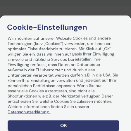
Technisches Produktdatenblatt
Vorvertragliche Informationen
Produktbeschreibung
gemäß der EU-
Datenverordnung
Cookie-Einstellungen
Faxen auf Ihrem Gerät ist nun sicher dank der manuellen
und geplanten Speichersperre. Mit dieser praktischen
Wir möchten auf unserer Website Cookies und andere
Funktion werden sensible Informationen vertraulich
Technologien (kurz „Cookies“) verwenden, um Ihnen ein
optimales Einkaufserlebnis zu bieten. Mit Klick auf „OK“
behandelt, denn gefaxte Dokumente können nur von
willigen Sie ein, dass wir Ihnen auf Basis Ihrer Einwilligung
autorisierten Personen ausgedruckt werden.
sinnvolle und nützliche Services bereitstellen. Ihre
Einwilligung umfasst, dass Daten an Drittanbieter
außerhalb der EU übermittelt und durch diese
Drittanbieter verarbeitet werden dürfen, z.B. in die USA. Sie
können Ihre Einstellungen verwalten und jederzeit auf Ihre
persönlichen Bedürfnisse anpassen. Wenn Sie nur
essenzielle Cookies akzeptieren, sind nicht alle
Shopfunktionen wie z.B. der Merkzettel verfügbar. Daher
Technische Daten
entscheiden Sie, welche Cookies Sie zulassen möchten.
Weitere Informationen finden Sie in unserer
Datenschutzerklärung
.
Allgemein
OK