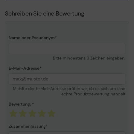
Service und Support
Erweiterte
Servicevereinbarung -
Schreiben Sie eine Bewertung
Austausch - 3 Jahre -
Lieferung - Reaktionszeit:
am nächsten Arbeitstag -
Verfügbarkeit: 9 Stunden
pro Tag (8.00 Uhr - 17.00
Name oder Pseudonym
Uhr) / Montag-Freitag
Technischer Support -
Ferndiagnose - 3 Jahre
Bitte mindestens 3 Zeichen eingeben.
Informationen zur Kompatibilität
E-Mail-Adresse
Entwickelt für
HP LaserJet M110we
Mithilfe der E-Mail-Adresse prüfen wir, ob es sich um eine
echte Produktbewertung handelt
Bewertung:
Zusammenfassung