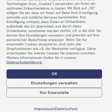
Technologien (kurz „Cookies“) verwenden, um Ihnen ein
optimales Einkaufserlebnis zu bieten. Mit Klick auf „OK“
willigen Sie ein, dass wir Ihnen auf Basis Ihrer Einwilligung
sinnvolle und nützliche Services bereitstellen. Ihre
Technische Daten
Einwilligung umfasst, dass Daten an Drittanbieter
außerhalb der EU übermittelt und durch diese
Drittanbieter verarbeitet werden dürfen, z.B. in die USA. Sie
können Ihre Einstellungen verwalten und jederzeit auf Ihre
Allgemein
persönlichen Bedürfnisse anpassen. Wenn Sie nur
essenzielle Cookies akzeptieren, sind nicht alle
Hersteller
HP Inc.
Shopfunktionen wie z.B. der Merkzettel verfügbar. Daher
Herst.Art.Nr.
entscheiden Sie, welche Cookies Sie zulassen möchten.
U31VXE
Weitere Informationen finden Sie in unserer
Datenschutzerklärung
.
Hauptmerkmale
OK
Produktbeschreibung
Electronic HP Care Pack
Plus Next Business Day
Weiterlesen
Einstellungen verwalten
Exchange Service -
Serviceerweiterung - 3
Nur Essenzielle
Jahre - Lieferung
Typ
Serviceerweiterung
Bewertungen
Inbegriffene Leistungen
Austausch
Impressum
Datenschutz