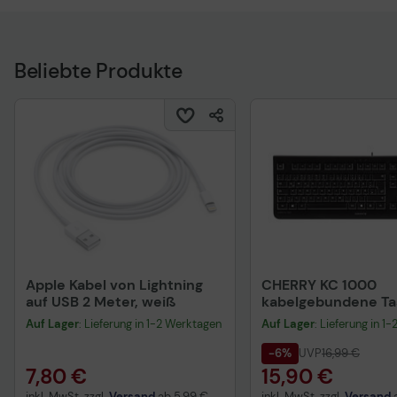
Beliebte Produkte
Apple Kabel von Lightning
CHERRY KC 1000
auf USB 2 Meter, weiß
kabelgebundene Tas
QWERTZ DE - schwa
Auf Lager
: Lieferung in 1-2 Werktagen
Auf Lager
: Lieferung in 1
-6%
UVP
16,99 €
7,80 €
15,90 €
inkl. MwSt. zzgl.
Versand
ab
5,99 €
inkl. MwSt. zzgl.
Versand