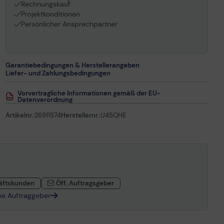
1
Rechnungskauf
Projektkonditionen
Persönlicher Ansprechpartner
Garantiebedingungen & Herstellerangaben
Liefer- und Zahlungsbedingungen
Vorvertragliche Informationen gemäß der EU-
Datenverordnung
Artikelnr.:
26911574
Herstellernr.:
U45QHE
äftskunden
Öff. Auftragsgeber
che Auftraggeber