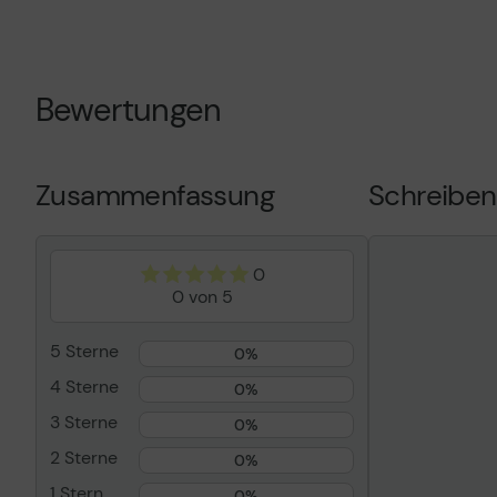
Day Parts Ex
Media Retenti
4 Jahre - Lie
Typ
Serviceerwei
Bewertungen
Inbegriffene Leistungen
Vorabaustaus
Stelle
Lieferung
Volle Vertragslaufzeit
4 Jahre
Zusammenfassung
Schreiben
Reaktionszeit
Am nächsten 
Serviceverfügbarkeit
9 Stunden am
0
Entwickelt für
Color LaserJ
0 von 5
MFP 5800f; L
MFP 5800zf
5 Sterne
0%
4 Sterne
0%
3 Sterne
0%
2 Sterne
0%
1 Stern
0%