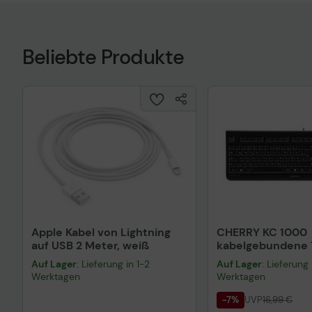
Beliebte Produkte
Apple Kabel von Lightning
CHERRY KC 1000
auf USB 2 Meter, weiß
kabelgebundene T
QWERTZ DE - sch
Auf Lager
: Lieferung in 1-2
Auf Lager
: Lieferung 
Werktagen
Werktagen
-7%
UVP
16,99 €