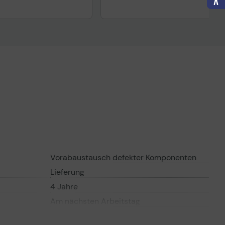
Vorabaustausch defekter Komponenten
Lieferung
4 Jahre
Am nächsten Arbeitstag
9 Stunden am Tag / 5 Tage die Woche