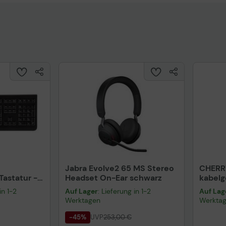
Jabra Evolve2 65 MS Stereo
CHERR
astatur -
Headset On-Ear schwarz
kabel
warz
schwa
in 1-2
Auf Lager
: Lieferung in 1-2
Auf Lag
Werktagen
Werkta
-45%
UVP
253,00 €