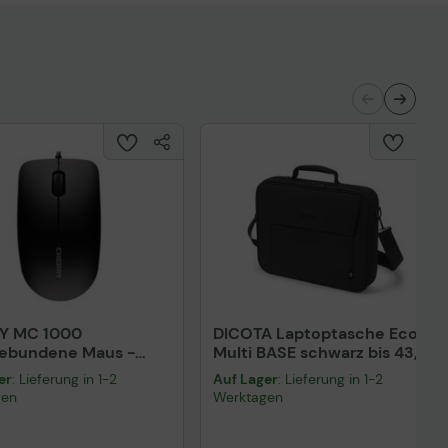
Y MC 1000
DICOTA Laptoptasche Eco
gebundene Maus -
Multi BASE schwarz bis 43,9
rz
cm (17,3 Zoll)
er
: Lieferung in 1-2
Auf Lager
: Lieferung in 1-2
gen
Werktagen