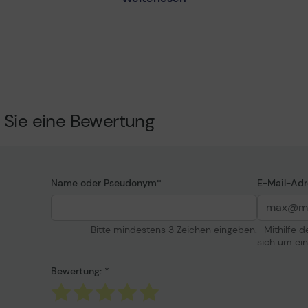
change with Defective
on - Serviceerweiterung -
Details
ferung
Service und Support
terung
ch defekter Komponenten
 Sie eine Bewertung
Arbeitstag
 Tag / 5 Tage die Woche
et Enterprise MFP 5800dn,
Informationen zur K
Name oder Pseudonym
E-Mail-Adr
aserJet Enterprise Flow
Entwickelt für
Bitte mindestens 3 Zeichen eingeben.
Mithilfe 
sich um ei
Bewertung: