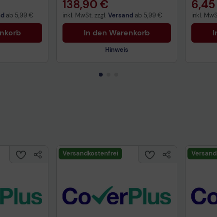
138,90 €
6,45
nd
ab
5,99 €
inkl. MwSt. zzgl.
Versand
ab
5,99 €
inkl. MwS
enkorb
In den Warenkorb
I
Hinweis
Technisches Produktdatenblatt
Prüfbericht für Lithiumbatterien
uktdatenblatt
Tech
Versandkostenfrei
Versand