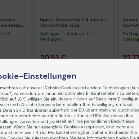
Onsite
Epson CoverPlus - 4 Jahre -
Epson 
rweiterung
Vor-Ort-Service
Vor-Or
eit &
(CP04RTBSCL43)
(CP03
in 1-2
Auf Lager
: Lieferung in 1-2
Auf Lag
Werktagen
Werkta
30,53 €
22,7
enfrei in DE!
inkl. MwSt., versandkostenfrei in DE!
inkl. MwS
okie-Einstellungen
enkorb
In den Warenkorb
I
 möchten auf unserer Website Cookies und andere Technologien (kur
okies“) verwenden, um Ihnen ein optimales Einkaufserlebnis zu bieten.
Klick auf „OK“ willigen Sie ein, dass wir Ihnen auf Basis Ihrer Einwilligun
volle und nützliche Services bereitstellen. Ihre Einwilligung umfasst,
s Daten an Drittanbieter außerhalb der EU übermittelt und durch die
tanbieter verarbeitet werden dürfen, z.B. in die USA. Sie können Ihre
tellungen verwalten und jederzeit auf Ihre persönlichen Bedürfnisse
ssen. Wenn Sie nur essenzielle Cookies akzeptieren, sind nicht alle
pfunktionen wie z.B. der Merkzettel verfügbar. Daher entscheiden Sie,
che Cookies Sie zulassen möchten. Weitere Informationen finden Sie i