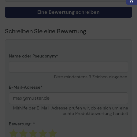
Komponenten
Stelle
Lieferung
Eine Bewertung schreiben
Volle Vertragslaufzeit
5 Jahre
Reaktionszeit
Am nächsten Arbeitstag
Schreiben Sie eine Bewertung
Serviceverfügbarkeit
9 Stunden am Tag / 5
Tage die Woche
Details
Name oder Pseudonym
Service und Support
Erweiterte
Servicevereinbarung -
Bitte mindestens 3 Zeichen eingeben.
Vorabaustausch defekter
Komponenten - 5 Jahre -
E-Mail-Adresse
Lieferung - Reaktionszeit:
am nächsten Arbeitstag -
Verfügbarkeit: 9 Stunden
Mithilfe der E-Mail-Adresse prüfen wir, ob es sich um eine
pro Tag / Montag-Freitag
echte Produktbewertung handelt
Technischer Support -
Ferndiagnose - 5 Jahre
Bewertung:
Zurückbehalt fehlerhafter
Medien - 5 Jahre