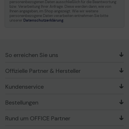
personenbezogenen Daten ausschließlich für die Beantwortung
bzw. Verarbeitung Ihrer Anfrage. Diese werden dann, wie von
Ihnen angegeben, im Shop angezeigt. Wie wir weitere
personenbezogene Daten verarbeiten entnehmen Sie bitte
unserer
Datenschutzerklärung
.
So erreichen Sie uns
OFFICE Partner GmbH
Offizielle Partner & Hersteller
Schlesierring 35
48712 Gescher
Kundenservice
Telefon: +49 (0) 2542 / 9558250
Kontaktformular
Apple im Unternehmen
Bestellungen
Bewertungsrichtlinien
Ansprechpartner bei fehlerhafter Ware und Schäden
FAQ
Rückruf-Service
Liefer- und Zahlungsbedingungen
OFFICE Partner Blog
Rund um OFFICE Partner
Versand im Namen Dritter
Wissen mit OP
Zahlungsarten
Produkttests
Über uns