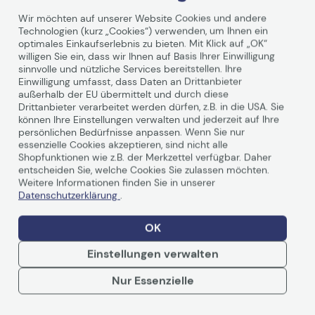
Wir möchten auf unserer Website Cookies und andere
Technologien (kurz „Cookies“) verwenden, um Ihnen ein
optimales Einkaufserlebnis zu bieten. Mit Klick auf „OK“
willigen Sie ein, dass wir Ihnen auf Basis Ihrer Einwilligung
sinnvolle und nützliche Services bereitstellen. Ihre
Einwilligung umfasst, dass Daten an Drittanbieter
Technische Daten
außerhalb der EU übermittelt und durch diese
Drittanbieter verarbeitet werden dürfen, z.B. in die USA. Sie
können Ihre Einstellungen verwalten und jederzeit auf Ihre
persönlichen Bedürfnisse anpassen. Wenn Sie nur
Allgemein
essenzielle Cookies akzeptieren, sind nicht alle
Shopfunktionen wie z.B. der Merkzettel verfügbar. Daher
Hersteller
HP Inc.
entscheiden Sie, welche Cookies Sie zulassen möchten.
Weitere Informationen finden Sie in unserer
Herst.Art.Nr.
U45T8E
Datenschutzerklärung
.
Hauptmerkmale
OK
Produktbeschreibung
Electronic HP Care Pack
Einstellungen verwalten
Next Business Day Parts
Weiterlesen
Exchange with Defective
Nur Essenzielle
Media Retention -
Serviceerweiterung - 5