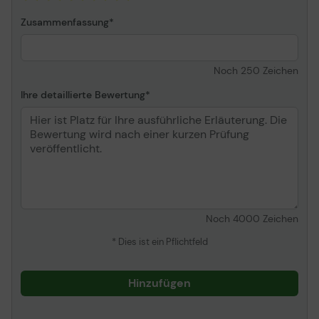
Zusammenfassung
Informationen zur Kompatibilität
Entwickelt für
HP Color LaserJet
Enterprise MFP 6800dn,
Noch
250
Zeichen
MFP 6801zfsw, MFP
Ihre detaillierte Bewertung
6801zfw+ HP LaserJet
Enterprise Flow MFP
6800zf, MFP 6800zfsw,
MFP 6800zfw+
Noch
4000
Zeichen
* Dies ist ein Pflichtfeld
Hinzufügen