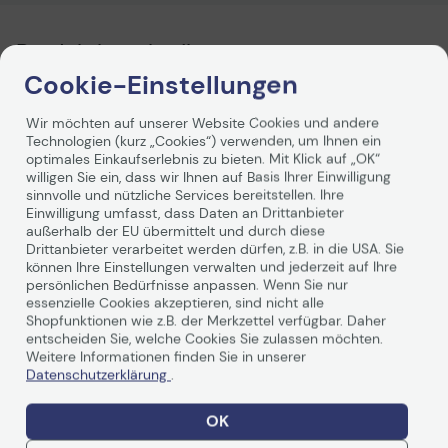
Technisches Produktdatenblatt
Vorvertragliche Informationen
Produktbeschreibung
gemäß der EU-
Datenverordnung
Cookie-Einstellungen
Mit dem robusten HP Druckerschrank können Sie den
Drucker
für einen einfachen Zugang optimal
Wir möchten auf unserer Website Cookies und andere
positionieren und profitieren gleichzeitig von Stauraum
Technologien (kurz „Cookies“) verwenden, um Ihnen ein
für zusätzliches Papier und andere
optimales Einkaufserlebnis zu bieten. Mit Klick auf „OK“
Verbrauchsmaterialien.
willigen Sie ein, dass wir Ihnen auf Basis Ihrer Einwilligung
sinnvolle und nützliche Services bereitstellen. Ihre
Einwilligung umfasst, dass Daten an Drittanbieter
außerhalb der EU übermittelt und durch diese
Drittanbieter verarbeitet werden dürfen, z.B. in die USA. Sie
können Ihre Einstellungen verwalten und jederzeit auf Ihre
persönlichen Bedürfnisse anpassen. Wenn Sie nur
essenzielle Cookies akzeptieren, sind nicht alle
Shopfunktionen wie z.B. der Merkzettel verfügbar. Daher
Technische Daten
entscheiden Sie, welche Cookies Sie zulassen möchten.
Weitere Informationen finden Sie in unserer
Datenschutzerklärung
.
Allgemein
OK
Hersteller
HP Inc.