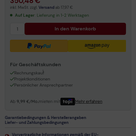
350,48 €
inkl. MwSt. zzgl.
Versand
ab
17,97 €
Auf Lager
: Lieferung in 1-2 Werktagen
In den Warenkorb
Für Geschäftskunden
1
Rechnungskauf
Projektkonditionen
Persönlicher Ansprechpartner
Ab
9,99 €/Mo.
mieten mit
Mehr erfahren
Garantiebedingungen & Herstellerangaben
Liefer- und Zahlungsbedingungen
Vorvertragliche Informationen gemäß der EU-