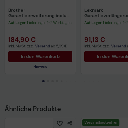
Brother
Lexmark
Garantieerweiterung include
Garantieverlängerun
PRINT AirBag
MS811 / M5163
Auf Lager
: Lieferung in 1-2 Werktagen
Auf Lager
: Lieferung in 1
184,90 €
91,13 €
inkl. MwSt. zzgl.
Versand
ab
5,99 €
inkl. MwSt. zzgl.
Versand
In den Warenkorb
In den Waren
Hinweis
Ähnliche Produkte
Garantiebedingungen
Versandkostenfrei
Vorvertragliche Informationen
gemäß der EU-