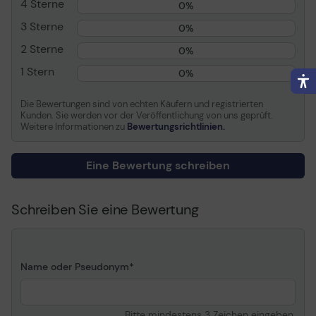
4 Sterne
0%
M527cm
3 Sterne
0%
Allgemein
2 Sterne
0%
Produkttyp
Druckerunterschrank
1 Stern
0%
Abmessungen (Breite x
63.3 cm - 63.3 cm - 38
Tiefe x Höhe)
cm
Die Bewertungen sind von echten Käufern und registrierten
Kunden. Sie werden vor der Veröffentlichung von uns geprüft.
Gewicht
14.84 kg
Weitere Informationen zu
Bewertungsrichtlinien.
Informationen zur Kompatibilität
Eine Bewertung schreiben
Entwickelt für
HP Color LaserJet
Enterprise 700 MFP
Schreiben Sie eine Bewertung
M775z ¦ HP LaserJet
Enterprise Flow MFP
M527c, Flow MFP M527z,
M506dn, M506n, M506x,
Name oder Pseudonym
MFP M527dn, MFP M527f
¦ HP LaserJet Managed
M506dnm, M506xm, MFP
M527dnm ¦ HP LaserJet
Bitte mindestens 3 Zeichen eingeben.