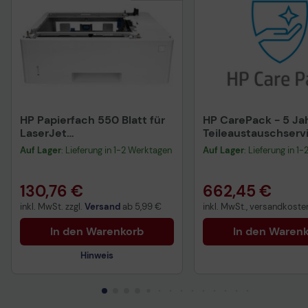
Datenverordnung
HP Papierfach 550 Blatt für
HP CarePack - 5 Ja
LaserJet
Teileaustauschservi
Enterprise/Managed M630
LaserJet M528 (UB
Auf Lager
: Lieferung in 1-2 Werktagen
Auf Lager
: Lieferung in 1
M527 M506 M507 M528
Serie (F2A72A)
130,76 €
662,45 €
inkl. MwSt. zzgl.
Versand
ab
5,99 €
inkl. MwSt., versandkosten
In den Warenkorb
In den Waren
Hinweis