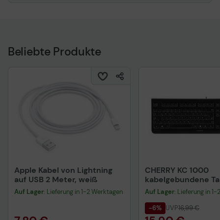
Beliebte Produkte
Apple Kabel von Lightning
CHERRY KC 1000
auf USB 2 Meter, weiß
kabelgebundene Tas
QWERTZ DE - schwa
Auf Lager
: Lieferung in 1-2 Werktagen
Auf Lager
: Lieferung in 1
-6%
UVP
16,99 €