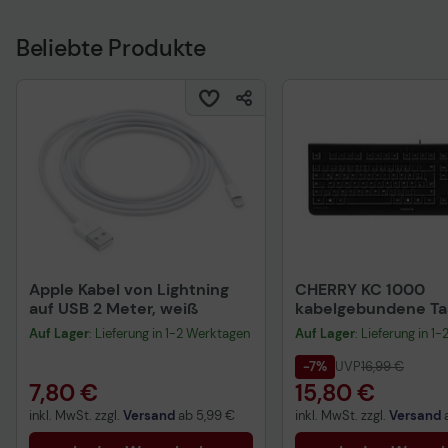
Beliebte Produkte
Apple Kabel von Lightning
CHERRY KC 1000
auf USB 2 Meter, weiß
kabelgebundene Tas
QWERTZ DE - schwa
Auf Lager
: Lieferung in 1-2 Werktagen
Auf Lager
: Lieferung in 1
-7%
UVP
16,99 €
7,80 €
15,80 €
inkl. MwSt. zzgl.
Versand
ab
5,99 €
inkl. MwSt. zzgl.
Versand