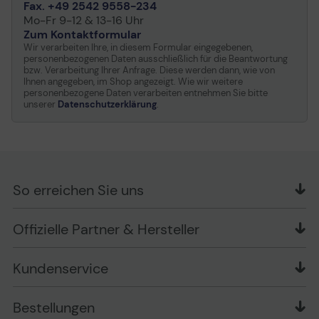
Fax. +49 2542 9558-234
Mo-Fr 9-12 & 13-16 Uhr
Zum Kontaktformular
Wir verarbeiten Ihre, in diesem Formular eingegebenen,
personenbezogenen Daten ausschließlich für die Beantwortung
bzw. Verarbeitung Ihrer Anfrage. Diese werden dann, wie von
Ihnen angegeben, im Shop angezeigt. Wie wir weitere
personenbezogene Daten verarbeiten entnehmen Sie bitte
unserer
Datenschutzerklärung
.
So erreichen Sie uns
OFFICE Partner GmbH
Offizielle Partner & Hersteller
Schlesierring 35
48712 Gescher
Kundenservice
Telefon: +49 (0) 2542 / 9558250
Kontaktformular
Apple im Unternehmen
Bestellungen
Bewertungsrichtlinien
Ansprechpartner bei fehlerhafter Ware und Schäden