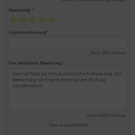
5850w, 5940xi, 5943,
F378 ¦ HP Officejet 700,
Bewertung:
710 ¦ HP Photosmart
3210v, 3308, C5188,
C6100, C6188
Zusammenfassung
Noch
250
Zeichen
Ihre detaillierte Bewertung
Noch
4000
Zeichen
* Dies ist ein Pflichtfeld