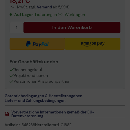
18,21 €
inkl. MwSt. zzgl.
Versand
ab
5,99 €
Auf Lager
: Lieferung in 1-2 Werktagen
In den Warenkorb
Für Geschäftskunden
1
Rechnungskauf
Projektkonditionen
Persönlicher Ansprechpartner
Garantiebedingungen & Herstellerangaben
Liefer- und Zahlungsbedingungen
Vorvertragliche Informationen gemäß der EU-
Datenverordnung
Artikelnr.:
545288
Herstellernr.:
UG188E