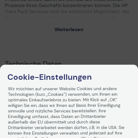
Prozesse Ihres Geschäfts konzentrieren können. Die HP
Care Pack Services sind die einfachste Möglichkeit, die
Betriebszeit Ihrer HP Produkte zu maximieren. HP
Supportservices können Sie ganz einfach erwerben und
Weiterlesen
einrichten. Sie bieten Ihnen alles, was Sie benötigen.
Technische Daten
Cookie-Einstellungen
Herstellerinformationen
Wir möchten auf unserer Website Cookies und andere
Technologien (kurz „Cookies“) verwenden, um Ihnen ein
Hersteller
Hewlett-Packard
optimales Einkaufserlebnis zu bieten. Mit Klick auf „OK“
willigen Sie ein, dass wir Ihnen auf Basis Ihrer Einwilligung
Herst. Art. Nr.
UG188E
sinnvolle und nützliche Services bereitstellen. Ihre
Einwilligung umfasst, dass Daten an Drittanbieter
Hauptmerkmale
außerhalb der EU übermittelt und durch diese
Drittanbieter verarbeitet werden dürfen, z.B. in die USA. Sie
Produktbeschreibung
Electronic HP Care Pack
können Ihre Einstellungen verwalten und jederzeit auf Ihre