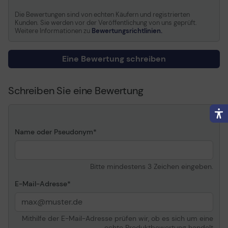
Typ
Serviceerweiterung
Die Bewertungen sind von echten Käufern und registrierten
Kunden. Sie werden vor der Veröffentlichung von uns geprüft.
Inbegriffene Leistungen
Austausch
Weitere Informationen zu
Bewertungsrichtlinien.
Stelle
Lieferung
Volle Vertragslaufzeit
3 Jahre
Eine Bewertung schreiben
Details
Schreiben Sie eine Bewertung
Details zu Service &
Serviceerweiterung -
Support
Austausch - 3 Jahre -
Lieferung
Name oder Pseudonym
Informationen zur Kompatibilität
Entwickelt für
HP Deskjet 5145, 5150v,
Bitte mindestens 3 Zeichen eingeben.
5150w, 5168, 5440v,
5440xi, 5443, 5500,
E-Mail-Adresse
5500v, 5500w, 5550v,
5550w, 5551, 5552,
5650v, 5650w, 5651,
Mithilfe der E-Mail-Adresse prüfen wir, ob es sich um eine
5740p, 5740xi, 5745,
echte Produktbewertung handelt