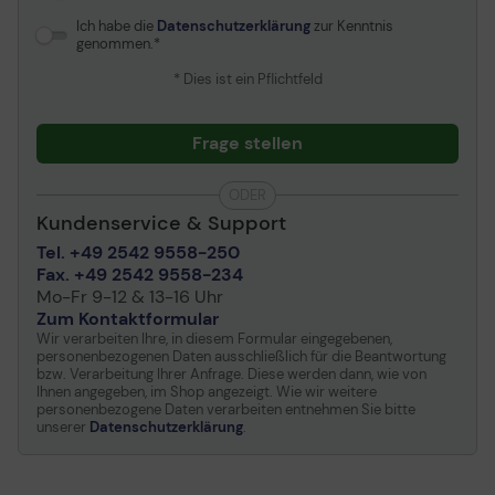
M634dn, MFP M634z,
Ich habe die
Datenschutzerklärung
zur Kenntnis
MFP M635fht, MFP
genommen.
M635h, MFP M636fh, MFP
M680dn, MFP M681dh,
* Dies ist ein Pflichtfeld
MFP M681f, MFP M776dn ¦
HP LaserJet Enterprise
Flow MFP M528c, MFP
Frage stellen
M528z, MFP M577c, MFP
M577z, MFP M631h, MFP
ODER
M632z, MFP M633z, MFP
Kundenservice & Support
M634h, MFP M635z, MFP
Tel. +49 2542 9558-250
M636z, MFP M680z, MFP
Fax. +49 2542 9558-234
M681f, MFP M681z, MFP
Mo-Fr 9-12 & 13-16 Uhr
M682z, MFP M776z, MFP
Zum Kontaktformular
M776zs, MFP M880z, MFP
Wir verarbeiten Ihre, in diesem Formular eingegebenen,
M880z+, MFP M880z+
personenbezogenen Daten ausschließlich für die Beantwortung
NFC/Wireless direct ¦ HP
bzw. Verarbeitung Ihrer Anfrage. Diese werden dann, wie von
LaserJet Pro M104w,
Ihnen angegeben, im Shop angezeigt. Wie wir weitere
M118dw, M15a, M15w,
personenbezogene Daten verarbeiten entnehmen Sie bitte
unserer
Datenschutzerklärung
.
M203d, M304a, M404dn,
M404dw, M404n, M706n,
MFP M132fw, MFP