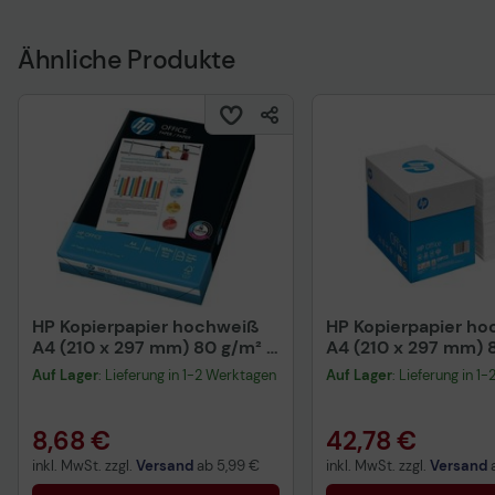
Ähnliche Produkte
HP Kopierpapier hochweiß
HP Kopierpapier h
A4 (210 x 297 mm) 80 g/m² -
A4 (210 x 297 mm) 
500 Blatt (CHP110)
2.500 Blatt (CHP113
Auf Lager
: Lieferung in 1-2 Werktagen
Auf Lager
: Lieferung in 1
8,68 €
42,78 €
inkl. MwSt. zzgl.
Versand
ab
5,99 €
inkl. MwSt. zzgl.
Versand