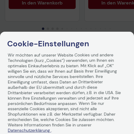
In den Warenkorb
In den Waren
Cookie-Einstellungen
Produktbeschreibung
Wir möchten auf unserer Website Cookies und andere
Technologien (kurz „Cookies“) verwenden, um Ihnen ein
Schaffen Sie verlässlich hohe Qualität für alle Ihre
optimales Einkaufserlebnis zu bieten. Mit Klick auf „OK“
geschäftlichen Dokumente, Broschüren, Flyer und vieles
willigen Sie ein, dass wir Ihnen auf Basis Ihrer Einwilligung
mehr. Das schwere Hochglanzpapier ist FSC zertifiziert
sinnvolle und nützliche Services bereitstellen. Ihre
und für herausragende Qualität bei der internen
Einwilligung umfasst, dass Daten an Drittanbieter
außerhalb der EU übermittelt und durch diese
Erstellung von Marketingmaterialien konzipiert.
Drittanbieter verarbeitet werden dürfen, z.B. in die USA. Sie
können Ihre Einstellungen verwalten und jederzeit auf Ihre
persönlichen Bedürfnisse anpassen. Wenn Sie nur
essenzielle Cookies akzeptieren, sind nicht alle
Shopfunktionen wie z.B. der Merkzettel verfügbar. Daher
entscheiden Sie, welche Cookies Sie zulassen möchten.
Weitere Informationen finden Sie in unserer
Datenschutzerklärung
.