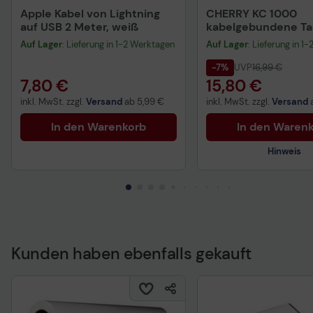
Apple Kabel von Lightning
CHERRY KC 1000
auf USB 2 Meter, weiß
kabelgebundene Tas
QWERTZ DE - schwa
Auf Lager
: Lieferung in 1-2 Werktagen
Auf Lager
: Lieferung in 1
-7%
UVP
16,99 €
7,80 €
15,80 €
inkl. MwSt. zzgl.
Versand
ab
5,99 €
inkl. MwSt. zzgl.
Versand
In den Warenkorb
In den Waren
Hinweis
Kunden haben ebenfalls gekauft
Technisches Produkt