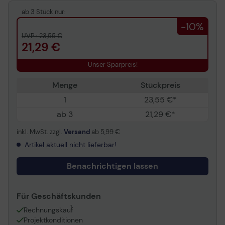
ab 3 Stück nur:
-10%
UVP : 23,55 €
21,29 €
Unser Sparpreis!
Menge
Stückpreis
1
23,55 €*
ab 3
21,29 €*
inkl. MwSt. zzgl.
Versand
ab
5,99 €
Artikel aktuell nicht lieferbar!
Benachrichtigen lassen
Für Geschäftskunden
1
Rechnungskauf
Projektkonditionen