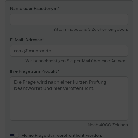
MFP 135a, MFP 135ag,
Name oder Pseudonym
MFP 135r, MFP 135w, MFP
137fnw, MFP 137fwg ¦ HP
LaserJet M436n MFP,
Bitte mindestens 3 Zeichen eingeben.
M436nda MFP, MFP
M42625dn, MFP M433a,
E-Mail-Adresse
MFP M436dn, MFP
M436nda, MFP M438n,
MFP M442dn, MFP
M443nda ¦ HP LaserJet
Wir benachrichtigen Sie per Mail über eine Antwort.
Enterprise M406dn,
Ihre Frage zum Produkt
M507dn, M507dng,
M507n, M507x, M607dn,
M607n, M608dn, M608n,
M608x, M609dh,
M609dn, M609x,
M610dn, M611dn, M611x,
M612dn, M612x, MFP
M528dn, MFP M528f, MFP
M631dn, MFP M631z, MFP
Noch
4000
Zeichen
M632fht, MFP M632h,
MFP M633fh, MFP
Meine Frage darf veröffentlicht werden.