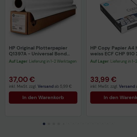
HP Original Plotterpapier
HP Copy Papier A4 h
Q1397A - Universal Bond
weiss ECF CHP 910
Paper
Blatt
Auf Lager
: Lieferung in 1-2 Werktagen
Auf Lager
: Lieferung in 1
37,00 €
33,99 €
inkl. MwSt. zzgl.
Versand
ab
5,99 €
inkl. MwSt. zzgl.
Versand
In den Warenkorb
In den Waren