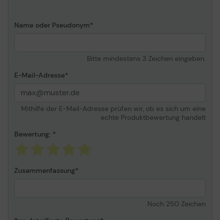
Media
Name oder Pseudonym
Medientyp
Fotopapier
Ausführung der
Glänzend
Oberfläche
Bitte mindestens 3 Zeichen eingeben.
Mediengrößen
A4 (210 x 297 mm)
E-Mail-Adresse
Enthaltene Menge
150 Blatt
Mediengewicht
120 g/m²
Mithilfe der E-Mail-Adresse prüfen wir, ob es sich um eine
echte Produktbewertung handelt
Verschiedenes
Bewertung:
Kennzeichnung
FSC
Informationen zur Kompatibilität
Zusammenfassung
Kompatibel mit
HP Color Laser
150a,150nw, MFP 178nw,
MFP 178nwg, MFP 179fnw,
Noch
250
Zeichen
MFP 179fwg ¦ HP Color