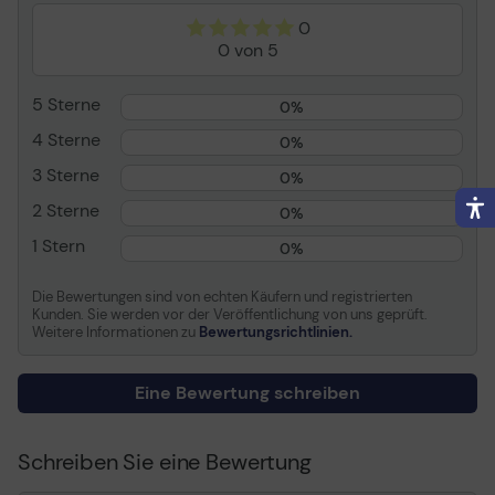
Kompatibel mit
Color LaserJet Pro M155,
0
MFP M182, MFP M282;
0 von 5
Laser MFP 13X; LaserJet
MFP M42625, MFP M438,
MFP M442, MFP M443;
5 Sterne
0%
LaserJet Enterprise
4 Sterne
M406, M610, M611, M612,
0%
MFP M634, MFP M635,
3 Sterne
0%
MFP M636; LaserJet
Enterprise Flow MFP
2 Sterne
0%
M634, MFP M635, MFP
1 Stern
0%
M636; Neverstop
1001,1202; Neverstop
Laser 1000, MFP 12XX
Die Bewertungen sind von echten Käufern und registrierten
Kunden. Sie werden vor der Veröffentlichung von uns geprüft.
Weitere Informationen zu
Bewertungsrichtlinien.
Allgemein
Transportbreite
29.69 cm
Eine Bewertung schreiben
Transporttiefe
21.01 cm
Transporthöhe
1.64 cm
Schreiben Sie eine Bewertung
Transportgewicht
1.2 kg