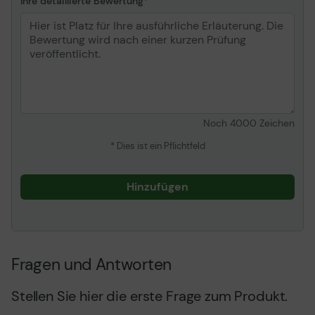
Ihre detaillierte Bewertung
LaserJet Enterprise
M652dn, M652n,
M653dh, M653dn, M653x,
M751dn, M751n, M856dn,
M856x ¦ HP Color
LaserJet Pro M154a,
M154nw, M155a, M155nw,
M254dw, M254nw,
M255dw, M255nw,
Noch
4000
Zeichen
M454dn, M454dw,
M454nw, MFP M180n,
* Dies ist ein Pflichtfeld
MFP M180nw, MFP
M181fw, MFP M182n, MFP
M182nw, MFP M183fw,
Hinzufügen
MFP M277c6, MFP
M280nw, MFP M281cdw,
MFP M281fdn, MFP
M281fdw, MFP M282nw,
MFP M283fdn, MFP
Fragen und Antworten
M283fdw, MFP M479dw,
MFP M479fdn, MFP
Stellen Sie hier die erste Frage zum Produkt.
M479fdw, MFP M479fnw ¦
HP Laser 107a,107r,107w,