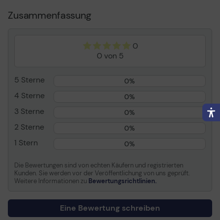
matt
Zusammenfassung
Mediengröße
Rolle (106,7 cm x 20 m)
Drucktechnologie
Tintenstrahl
0
Mediengewicht
290 g/m2
0 von 5
Medienstärke
11 mil
Entwickelt für
DesignJet T1100, T1100ps,
5 Sterne
0%
T1120, T1120ps, T120,
T1200, T1200ps, T1300,
4 Sterne
0%
T1300ps, T2300,
3 Sterne
0%
T2300ps, T520, T610,
T620, T7100, T770, T790,
2 Sterne
0%
T790ps, Z2100, Z3100,
1 Stern
Z3100ps, Z3200,
0%
Z3200ps, Z5200,
Z5200ps, Z6100,
Die Bewertungen sind von echten Käufern und registrierten
Z6100ps, Z6200
Kunden. Sie werden vor der Veröffentlichung von uns geprüft.
Weitere Informationen zu
Bewertungsrichtlinien.
Allgemein
Eine Bewertung schreiben
Paketierte Menge
2 (Spezifikationen gelten