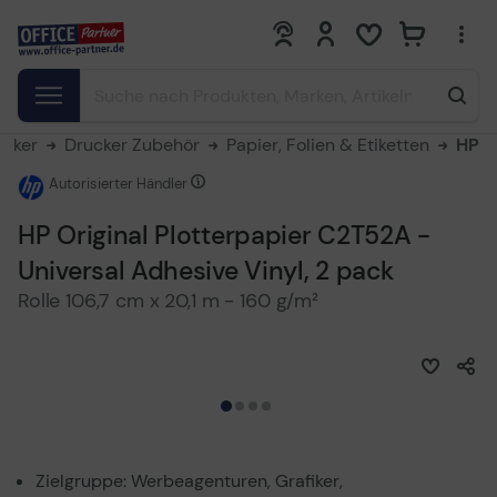
0
0
ucker
Drucker Zubehör
Papier, Folien & Etiketten
HP
Autorisierter Händler
HP Original Plotterpapier C2T52A -
Universal Adhesive Vinyl, 2 pack
Rolle 106,7 cm x 20,1 m - 160 g/m²
Zielgruppe: Werbeagenturen, Grafiker,