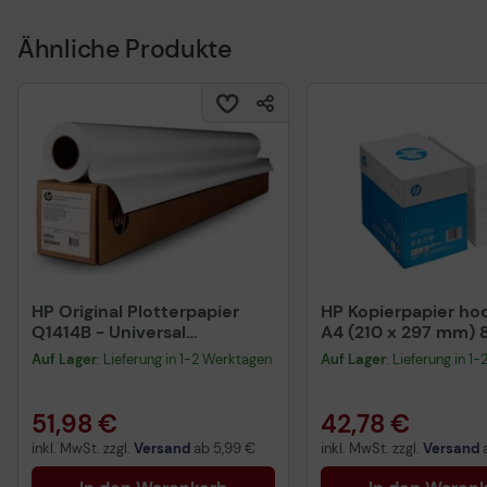
Ähnliche Produkte
HP Original Plotterpapier
HP Kopierpapier h
Q1414B - Universal
A4 (210 x 297 mm) 
Heavyweight Coated Paper
2.500 Blatt (CHP113
Auf Lager
: Lieferung in 1-2 Werktagen
Auf Lager
: Lieferung in 1
51,98 €
42,78 €
inkl. MwSt. zzgl.
Versand
ab
5,99 €
inkl. MwSt. zzgl.
Versand