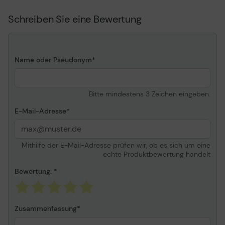
für einen Artikel)
Schreiben Sie eine Bewertung
Transportbreite
24.4 cm
Transporttiefe
12.7 cm
Transporthöhe
113.3 cm
Name oder Pseudonym
Transportgewicht
14.18 kg
Media
Bitte mindestens 3 Zeichen eingeben.
Medientyp
Selbstklebendes Vinyl,
E-Mail-Adresse
matt
Mediengrößen
Rolle (106,7 cm x 20 m)
Drucktechnologie
Tintenstrahl
Mithilfe der E-Mail-Adresse prüfen wir, ob es sich um eine
echte Produktbewertung handelt
Medienstärke
11 mil
Rollenkerndurchmesser
Bewertung:
50.8 mm
Enthaltene Menge
1 Rolle(n)
Mediengewicht
290 g/m2
Zusammenfassung
Informationen zur Kompatibilität