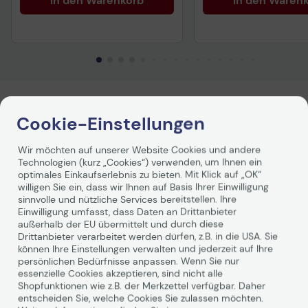
In den Warenkorb
In den Waren
Produktbeschreibung
Cookie-Einstellungen
Wenn Ihre Arbeit eine herausragende Bildqualität für
Wir möchten auf unserer Website Cookies und andere
Ihre tägliche Produktion erfordert, entscheiden Sie sich
Technologien (kurz „Cookies“) verwenden, um Ihnen ein
für dieses vielseitige, einfach zu verwendende
optimales Einkaufserlebnis zu bieten. Mit Klick auf „OK“
selbstklebende Vinyl. Eine schnelle Trocknungszeit trägt
willigen Sie ein, dass wir Ihnen auf Basis Ihrer Einwilligung
dazu bei, dass Ihr Produktionsprozess reibungslos
sinnvolle und nützliche Services bereitstellen. Ihre
verläuft. HP Universal selbstklebendes Vinyl wurde für
Einwilligung umfasst, dass Daten an Drittanbieter
eine Vielzahl von Veredelungstechniken entwickelt und
außerhalb der EU übermittelt und durch diese
Drittanbieter verarbeitet werden dürfen, z.B. in die USA. Sie
kann für eine Vielzahl von POP- und
können Ihre Einstellungen verwalten und jederzeit auf Ihre
Einzelhandelsdisplays im Innenbereich verwendet
persönlichen Bedürfnisse anpassen. Wenn Sie nur
werden. Erleben Sie über 75 Jahre unlaminierte
essenzielle Cookies akzeptieren, sind nicht alle
Weiterlesen
Displaybeständigkeit für den Innenbereich auf Druckern
Shopfunktionen wie z.B. der Merkzettel verfügbar. Daher
der HP DesignJet Z-Serie.
entscheiden Sie, welche Cookies Sie zulassen möchten.
Produzieren Sie hochwertige Farben für Ihre täglichen