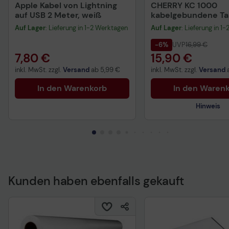
Apple Kabel von Lightning
CHERRY KC 1000
auf USB 2 Meter, weiß
kabelgebundene Tas
QWERTZ DE - schwa
Auf Lager
: Lieferung in 1-2 Werktagen
Auf Lager
: Lieferung in 1
-6%
UVP
16,99 €
7,80 €
15,90 €
inkl. MwSt. zzgl.
Versand
ab
5,99 €
inkl. MwSt. zzgl.
Versand
In den Warenkorb
In den Waren
Hinweis
Kunden haben ebenfalls gekauft
Technisches Produkt