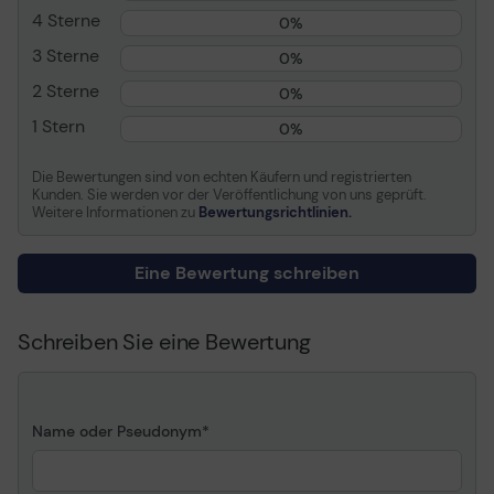
4 Sterne
Drucktechnologie
Tintenstrahl
0%
Mediengewicht
80 g/m2
3 Sterne
0%
2 Sterne
0%
Informationen zur Kompatibilität
1 Stern
0%
Entwickelt für
ENCAD NovaJet 630,700 ¦ Eps
plus,2000cp,2500cp,2800c
Die Bewertungen sind von echten Käufern und registrierten
HD-MFP,4520ps,500,500 Plus 
Kunden. Sie werden vor der Veröffentlichung von uns geprüft.
),5100,510ps (42" ),5500,55
Weitere Informationen zu
Bewertungsrichtlinien.
T1100 MFP, T1100ps (44" ), T1
PostScript eMFP, T770 (44" ), T
Eine Bewertung schreiben
Z2100 (44" ), Z3100 (44" ), Z3
cc800ps
Schreiben Sie eine Bewertung
Name oder Pseudonym