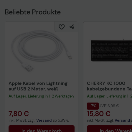
Beliebte Produkte
Apple Kabel von Lightning
CHERRY KC 1000
auf USB 2 Meter, weiß
kabelgebundene Tas
QWERTZ DE - schwa
Auf Lager
: Lieferung in 1-2 Werktagen
Auf Lager
: Lieferung in 1
-7%
UVP
16,99 €
7,80 €
15,80 €
inkl. MwSt. zzgl.
Versand
ab
5,99 €
inkl. MwSt. zzgl.
Versand
In den Warenkorb
In den Waren