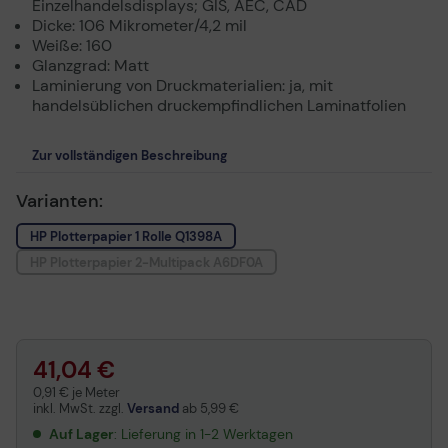
Einzelhandelsdisplays; GIS, AEC, CAD
Dicke: 106 Mikrometer/4,2 mil
Weiße: 160
Glanzgrad: Matt
Laminierung von Druckmaterialien: ja, mit
handelsüblichen druckempfindlichen Laminatfolien
Zur vollständigen Beschreibung
Varianten:
HP Plotterpapier 1 Rolle Q1398A
HP Plotterpapier 2-Multipack A6DF0A
41,04 €
0,91 € je Meter
inkl. MwSt. zzgl.
Versand
ab
5,99 €
Auf Lager
: Lieferung in 1-2 Werktagen