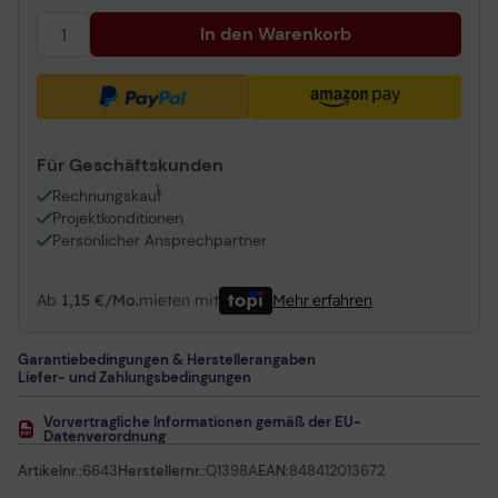
In den Warenkorb
Für Geschäftskunden
1
Rechnungskauf
Projektkonditionen
Persönlicher Ansprechpartner
Ab
1,15 €/Mo.
mieten mit
Mehr erfahren
Garantiebedingungen & Herstellerangaben
Liefer- und Zahlungsbedingungen
Vorvertragliche Informationen gemäß der EU-
Datenverordnung
Artikelnr.:
6643
Herstellernr.:
Q1398A
EAN:
848412013672