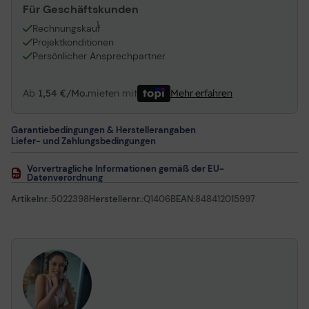
Für Geschäftskunden
1
Rechnungskauf
Projektkonditionen
Persönlicher Ansprechpartner
Ab
1,54 €/Mo.
mieten mit
Mehr erfahren
Garantiebedingungen & Herstellerangaben
Liefer- und Zahlungsbedingungen
Vorvertragliche Informationen gemäß der EU-
Datenverordnung
Artikelnr.:
5022398
Herstellernr.:
Q1406B
EAN:
848412015997