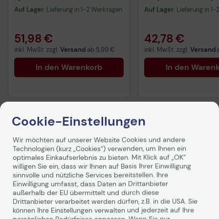
Heavyweight Coated Paper
2.500 Blatt (CHP113
Auf Lager
: Lieferung in 1-2 Werktagen
Auf Lager
: Lieferung in 1
51,98 €
42,78 €
inkl. MwSt. zzgl.
Versand
ab
5,99 €
inkl. MwSt. zzgl.
Versand
In den Warenkorb
In den Waren
Cookie-Einstellungen
Wir möchten auf unserer Website Cookies und andere
Produktbeschreibung
Technologien (kurz „Cookies“) verwenden, um Ihnen ein
optimales Einkaufserlebnis zu bieten. Mit Klick auf „OK“
willigen Sie ein, dass wir Ihnen auf Basis Ihrer Einwilligung
Erfüllen Sie Ihre täglichen Druckanforderungen mit
sinnvolle und nützliche Services bereitstellen. Ihre
diesem wirtschaftlichen, matt gestrichenen Papier. Von
Einwilligung umfasst, dass Daten an Drittanbieter
Arbeitskompositionen und Design-Proofs bis hin zu POP-
außerhalb der EU übermittelt und durch diese
Beschilderungen und Postern für besondere
Drittanbieter verarbeitet werden dürfen, z.B. in die USA. Sie
Veranstaltungen – erreichen Sie jedes Mal mehr mit
können Ihre Einstellungen verwalten und jederzeit auf Ihre
konsistenten Ergebnissen. Sie erhalten zusätzliche
persönlichen Bedürfnisse anpassen. Wenn Sie nur