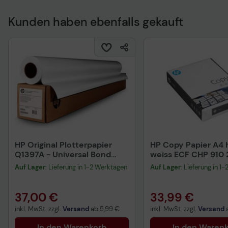
Kunden haben ebenfalls gekauft
Technisches Produkt
HP Original Plotterpapier
HP Copy Papier A4 h
Q1397A - Universal Bond
weiss ECF CHP 910
Paper
Blatt
Auf Lager
: Lieferung in 1-2 Werktagen
Auf Lager
: Lieferung in 1
37,00 €
33,99 €
inkl. MwSt. zzgl.
Versand
ab
5,99 €
inkl. MwSt. zzgl.
Versand
In den Warenkorb
In den Waren