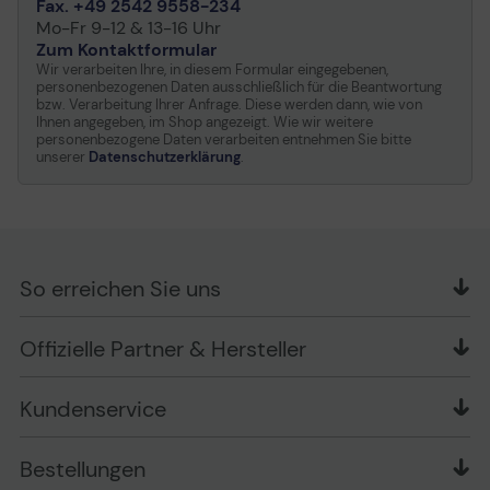
Fax. +49 2542 9558-234
Mo-Fr 9-12 & 13-16 Uhr
Zum Kontaktformular
Wir verarbeiten Ihre, in diesem Formular eingegebenen,
personenbezogenen Daten ausschließlich für die Beantwortung
bzw. Verarbeitung Ihrer Anfrage. Diese werden dann, wie von
Ihnen angegeben, im Shop angezeigt. Wie wir weitere
personenbezogene Daten verarbeiten entnehmen Sie bitte
unserer
Datenschutzerklärung
.
So erreichen Sie uns
OFFICE Partner GmbH
Offizielle Partner & Hersteller
Schlesierring 35
48712 Gescher
Kundenservice
Telefon: +49 (0) 2542 / 9558250
Kontaktformular
Apple im Unternehmen
Bestellungen
Bewertungsrichtlinien
Ansprechpartner bei fehlerhafter Ware und Schäden