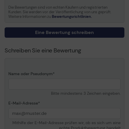
Z3100, Z3200, Z5200, Z6100, 
Die Bewertungen sind von echten Käufern und registrierten
Kunden. Sie werden vor der Veröffentlichung von uns geprüft.
Weitere Informationen zu
Bewertungsrichtlinien.
Allgemein
Transportbreite
13.3 cm
Eine Bewertung schreiben
Transporttiefe
13.3 cm
Transporthöhe
112 cm
Schreiben Sie eine Bewertung
Transportgewicht
5.53 kg
Media
Name oder Pseudonym
Medientyp
Papier
Produktmaterial
Holzfaser
Bitte mindestens 3 Zeichen eingeben.
Ausführung der
Matt
Oberfläche
E-Mail-Adresse
Beschichtung
Beschichtet
Mediengrößen
Rolle (106,7 cm x 45,7 m)
Mithilfe der E-Mail-Adresse prüfen wir, ob es sich um eine
Drucktechnologie
Tintenstrahl
echte Produktbewertung handelt