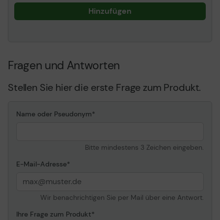
HD-MFP,4520ps,500 (42"),50
(42"),500ps Plus (42"),510 (
Hinzufügen
uv,800 (42"),800ps (42"),815m
(44"), T1120 (44"), T1120 HD-M
T1200ps, T1300 ePrinter, T1300
T1708dr PostScript, T2300 eMul
T610 (44"), T7100, T770 (44"),
Fragen und Antworten
ePrinter (44"), Z2100 (44"), Z
Z5200 PostScript, Z6100, Z61
Stellen Sie hier die erste Frage zum Produkt.
Name oder Pseudonym
Bitte mindestens 3 Zeichen eingeben.
E-Mail-Adresse
Wir benachrichtigen Sie per Mail über eine Antwort.
Ihre Frage zum Produkt