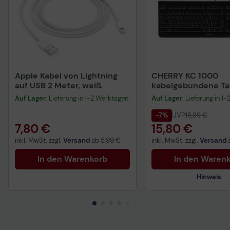
Apple Kabel von Lightning
CHERRY KC 1000
auf USB 2 Meter, weiß
kabelgebundene Tas
QWERTZ DE - schwa
Auf Lager
: Lieferung in 1-2 Werktagen
Auf Lager
: Lieferung in 1
-7%
UVP
16,99 €
7,80 €
15,80 €
inkl. MwSt. zzgl.
Versand
ab
5,99 €
inkl. MwSt. zzgl.
Versand
In den Warenkorb
In den Waren
Hinweis