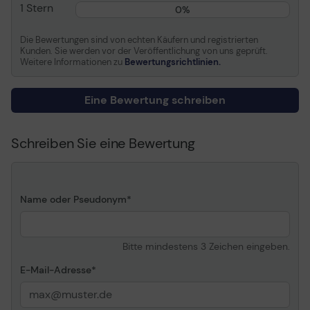
Media
1 Stern
0%
Medientyp
Fotopapier, glänzend
Die Bewertungen sind von echten Käufern und registrierten
Kunden. Sie werden vor der Veröffentlichung von uns geprüft.
Mediengrößen
Rolle (152,4 cm x 61 m)
Weitere Informationen zu
Bewertungsrichtlinien.
Drucktechnologie
Tintenstrahl
Medienstärke
7,4 mil
Eine Bewertung schreiben
Enthaltene Menge
1 Rolle(n)
Mediengewicht
190 g/m2
Schreiben Sie eine Bewertung
Informationen zur Kompatibilität
Entwickelt für
HP DesignJet Z6100 (60"
Name oder Pseudonym
), Z6100ps (60" ), Z6200
Bitte mindestens 3 Zeichen eingeben.
E-Mail-Adresse