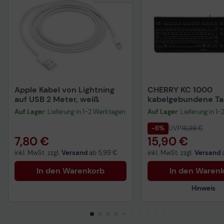
Apple Kabel von Lightning
CHERRY KC 1000
auf USB 2 Meter, weiß
kabelgebundene Tas
QWERTZ DE - schwa
Auf Lager
: Lieferung in 1-2 Werktagen
Auf Lager
: Lieferung in 1
-6%
UVP
16,99 €
7,80 €
15,90 €
inkl. MwSt. zzgl.
Versand
ab
5,99 €
inkl. MwSt. zzgl.
Versand
In den Warenkorb
In den Waren
Hinweis