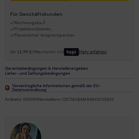
Für Geschäftskunden
1
Rechnungskauf
Projektkonditionen
Persönlicher Ansprechpartner
Ab
12,99 €/Mo.
mieten mit
Mehr erfahren
Garantiebedingungen & Herstellerangaben
Liefer- und Zahlungsbedingungen
Vorvertragliche Informationen gemäß der EU-
Datenverordnung
Artikelnr.:
569995
Herstellernr.:
Q8756A
EAN:
848412013849