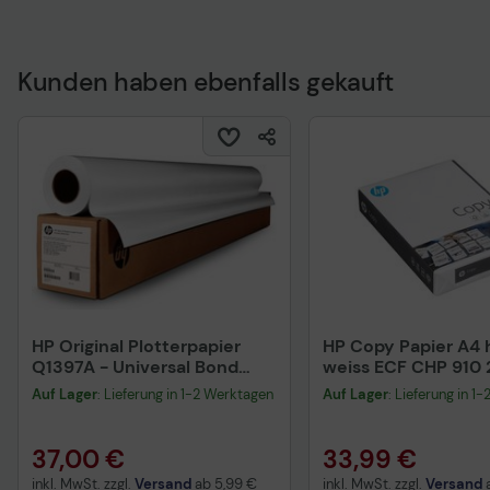
Kunden haben ebenfalls gekauft
Technisches Produkt
HP Original Plotterpapier
HP Copy Papier A4 h
Q1397A - Universal Bond
weiss ECF CHP 910
Paper
Blatt
Auf Lager
: Lieferung in 1-2 Werktagen
Auf Lager
: Lieferung in 1
37,00 €
33,99 €
inkl. MwSt. zzgl.
Versand
ab
5,99 €
inkl. MwSt. zzgl.
Versand