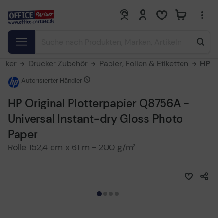
0
0
ucker
Drucker Zubehör
Papier, Folien & Etiketten
HP
Autorisierter Händler
HP Original Plotterpapier Q8756A -
Universal Instant-dry Gloss Photo
Paper
Rolle 152,4 cm x 61 m - 200 g/m²