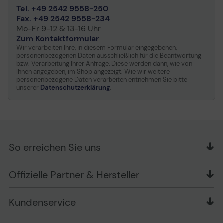
Tel. +49 2542 9558-250
Fax. +49 2542 9558-234
Mo-Fr 9-12 & 13-16 Uhr
Zum Kontaktformular
Wir verarbeiten Ihre, in diesem Formular eingegebenen,
personenbezogenen Daten ausschließlich für die Beantwortung
bzw. Verarbeitung Ihrer Anfrage. Diese werden dann, wie von
Ihnen angegeben, im Shop angezeigt. Wie wir weitere
personenbezogene Daten verarbeiten entnehmen Sie bitte
unserer
Datenschutzerklärung
.
So erreichen Sie uns
OFFICE Partner GmbH
Offizielle Partner & Hersteller
Schlesierring 35
48712 Gescher
Kundenservice
Telefon: +49 (0) 2542 / 9558250
Kontaktformular
Apple im Unternehmen