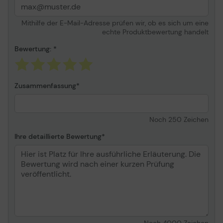
Informationen zur Kompatibilität
Mithilfe der E-Mail-Adresse prüfen wir, ob es sich um eine
echte Produktbewertung handelt
Entwickelt für
HP DesignJet 5000ps uv
(60" ),5000uv (60" ),
Bewertung:
Z6100 (60" ), Z6100ps
(60" ), Z6200
Zusammenfassung
Noch
250
Zeichen
Ihre detaillierte Bewertung