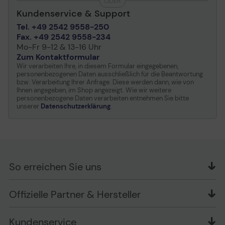
ODER
Kundenservice & Support
Tel. +49 2542 9558-250
Fax. +49 2542 9558-234
Mo-Fr 9-12 & 13-16 Uhr
Zum Kontaktformular
Wir verarbeiten Ihre, in diesem Formular eingegebenen,
personenbezogenen Daten ausschließlich für die Beantwortung
bzw. Verarbeitung Ihrer Anfrage. Diese werden dann, wie von
Ihnen angegeben, im Shop angezeigt. Wie wir weitere
personenbezogene Daten verarbeiten entnehmen Sie bitte
unserer
Datenschutzerklärung
.
So erreichen Sie uns
OFFICE Partner GmbH
Offizielle Partner & Hersteller
Schlesierring 35
48712 Gescher
Kundenservice
Telefon: +49 (0) 2542 / 9558250