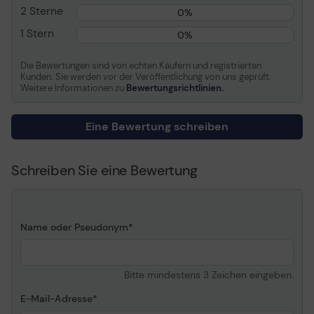
2 Sterne
0%
Allgemein
1 Stern
0%
Transportbreite
13.5 cm
Die Bewertungen sind von echten Käufern und registrierten
Transporttiefe
14 cm
Kunden. Sie werden vor der Veröffentlichung von uns geprüft.
Weitere Informationen zu
Bewertungsrichtlinien.
Transporthöhe
1.6 cm
Transportgewicht
12.1 kg
Eine Bewertung schreiben
Media
Schreiben Sie eine Bewertung
Medientyp
Glänzendes Fotopapier
mit Pigmenttinte
Mediengrößen
Rolle (152,4 cm x 30,5 m)
Drucktechnologie
Tintenstrahl
Name oder Pseudonym
Medienstärke
235 Mikron
Medienhelligkeit
90
Bitte mindestens 3 Zeichen eingeben.
Enthaltene Menge
1 Rolle(n)
E-Mail-Adresse
Mediengewicht
235 g/m2