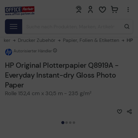
0
0
ucker
Drucker Zubehör
Papier, Folien & Etiketten
HP
Autorisierter Händler
HP Original Plotterpapier Q8919A -
Everyday Instant-dry Gloss Photo
Paper
Rolle 152,4 cm x 30,5 m - 235 g/m²