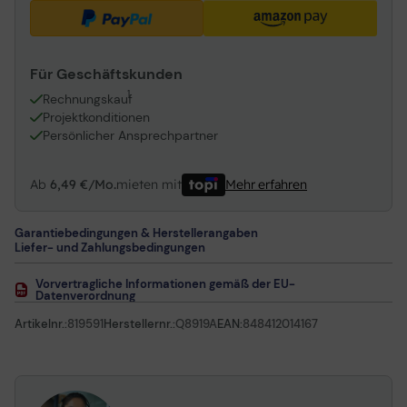
Für Geschäftskunden
1
Rechnungskauf
Projektkonditionen
Persönlicher Ansprechpartner
Ab
6,49 €/Mo.
mieten mit
Mehr erfahren
Garantiebedingungen & Herstellerangaben
Liefer- und Zahlungsbedingungen
Vorvertragliche Informationen gemäß der EU-
Datenverordnung
Artikelnr.:
819591
Herstellernr.:
Q8919A
EAN:
848412014167