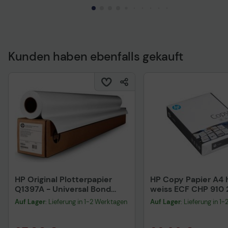
Kunden haben ebenfalls gekauft
Technisches Produkt
HP Original Plotterpapier
HP Copy Papier A4 h
Q1397A - Universal Bond
weiss ECF CHP 910
Paper
Blatt
Auf Lager
: Lieferung in 1-2 Werktagen
Auf Lager
: Lieferung in 1