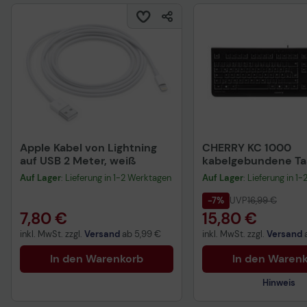
Apple Kabel von Lightning
CHERRY KC 1000
auf USB 2 Meter, weiß
kabelgebundene Tas
QWERTZ DE - schwa
Auf Lager
: Lieferung in 1-2 Werktagen
Auf Lager
: Lieferung in 1
-7%
UVP
16,99 €
7,80 €
15,80 €
inkl. MwSt. zzgl.
Versand
ab
5,99 €
inkl. MwSt. zzgl.
Versand
In den Warenkorb
In den Waren
Hinweis