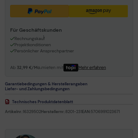
Für Geschäftskunden
1
Rechnungskauf
Projektkonditionen
Persönlicher Ansprechpartner
Ab
32,99 €/Mo.
mieten mit
Mehr erfahren
Garantiebedingungen & Herstellerangaben
Liefer- und Zahlungsbedingungen
Technisches Produktdatenblatt
Artikelnr.:
16329502
Herstellernr.:
8201-231
EAN:
5706991023671