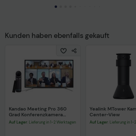
Kunden haben ebenfalls gekauft
Technisches Produkt
Kandao Meeting Pro 360
Yealink MTower Kam
Grad Konferenzkamera
Center-View
720p, 1080p - Audio
Auf Lager
: Lieferung in 1-2 Werktagen
Auf Lager
: Lieferung in 1