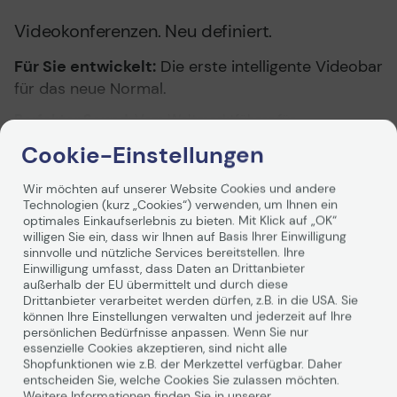
Videokonferenzen. Neu definiert.
Für Sie entwickelt:
Die erste intelligente Videobar
für das neue Normal.
Perfekter Sound:
Vom Weltmarktführer für
professionelle Audiotechnik
Weiterlesen
Cookie-Einstellungen
Perfektes Bild:
180°-Sichtfeld mit Panorama-Ansicht in
4K-Auflösung
Wir möchten auf unserer Website Cookies und andere
Geräteinterne KI:
Steuert eine Reihe intelligenter
Technologien (kurz „Cookies“) verwenden, um Ihnen ein
Funktionen
optimales Einkaufserlebnis zu bieten. Mit Klick auf „OK“
Unsere erste intelligente Videobar für das neue
willigen Sie ein, dass wir Ihnen auf Basis Ihrer Einwilligung
Technische Daten
sinnvolle und nützliche Services bereitstellen. Ihre
Normal.
Einwilligung umfasst, dass Daten an Drittanbieter
außerhalb der EU übermittelt und durch diese
PDF-Datenblatt
Wir arbeiten mehr denn je von überall aus. Deshalb
Drittanbieter verarbeitet werden dürfen, z.B. in die USA. Sie
benötigen Sie erstklassige Sound- und Videoqualität für
können Ihre Einstellungen verwalten und jederzeit auf Ihre
Ihre Remote-Meetings. Zugleich müssen Sie Ihre Büro-
Allgemein
persönlichen Bedürfnisse anpassen. Wenn Sie nur
und Collaboration-Räume für alle, die sie nutzen,
essenzielle Cookies akzeptieren, sind nicht alle
sicherer machen.
Shopfunktionen wie z.B. der Merkzettel verfügbar. Daher
Hersteller
Jabra
Mit branchenführendem, professionellem Sound,
entscheiden Sie, welche Cookies Sie zulassen möchten.
Herst.Art.Nr.
8201-231
Weitere Informationen finden Sie in unserer