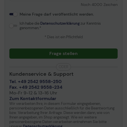
Noch
4000
Zeichen
Die Architektur der Zukunft.
Meine Frage darf veröffentlicht werden.
Die beeindruckende Technologie basiert auf unserer
einzigartigen und fortschrittlichen Systemarchitektur.
Ich habe die
Datenschutzerklärung
zur Kenntnis
Neun leistungsstarke Edge-Prozessoren sorgen für die
genommen.
Echtzeitintegration von Audio, Video und Daten. Auf
* Dies ist ein Pflichtfeld
diese Weise erhalten Sie stets präzise Raumdaten,
selbst wenn die PanaCast 50 nicht an einen Computer
angeschlossen ist.
Frage stellen
Die einzigartige Systemarchitektur unterstützt alle
intelligenten Funktionen der PanaCast 50. Damit
verbessern wir nicht einfach nur Ihre Meetingerfahrung,
ODER
sondern definieren Meetings komplett neu.
Kundenservice & Support
Innovative Meetings erfordern innovative
Tel. +49 2542 9558-250
Technologien.
Fax. +49 2542 9558-234
Mo-Fr 9-12 & 13-16 Uhr
Ankommen. Einschalten. Loslegen.
Zum Kontaktformular
Wenn Sie den ganzen Tag in Meetings sind, bleibt
Wir verarbeiten Ihre, in diesem Formular eingegebenen,
personenbezogenen Daten ausschließlich für die Beantwortung
dazwischen manchmal nur eine kurze Pause. Die Jabra
bzw. Verarbeitung Ihrer Anfrage. Diese werden dann, wie von
PanaCast 50 ist für UC optimiert und Plug-and-play-
Ihnen angegeben, im Shop angezeigt. Wie wir weitere
fähig, sodass Sie jederzeit einsatzbereit sind und mit
personenbezogene Daten verarbeiten entnehmen Sie bitte
dem nächsten Meeting nahtlos fortfahren können.
unserer
Datenschutzerklärung
.