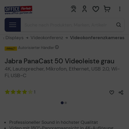
0
0
& Displays
Videokonferenz
Videokonferenzkameras
Autorisierter Händler
Jabra PanaCast 50 Videoleiste grau
4K, Lautsprecher, Mikrofon, Ethernet, USB 2.0, Wi-
Fi, USB-C
1
Professioneller Sound in höchster Qualität
Video mit 180°-Panoramaansicht in 4K-Auflösung