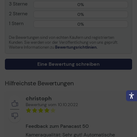
wir haben die Jabra PanaCast 50 für Sie entwickelt,
3 Sterne
0%
damit Sie in Verbindung bleiben können.
Software-Zertifizierung
Zertifiziert für Microsoft
2 Sterne
Teams, Zoom Certified
0%
1 Stern
Systemanforderungen
Apple MacOS X 10.9 oder
0%
höher, Microsoft Windows
7 oder höher
Die Bewertungen sind von echten Käufern und registrierten
Kunden. Sie werden vor der Veröffentlichung von uns geprüft.
Weitere Informationen zu
Bewertungsrichtlinien.
Allgemein
Gerätetyp
Videokonferenzkomponente
Eine Bewertung schreiben
Breite
65 cm
Tiefe
12.5 cm
Hilfreichste Bewertungen
Höhe
8 cm
Gewicht
2.2 kg
christoph
Bewertung vom 10.10.2022
Integrierte
Mikrofon-Array, Kamera,
Peripheriegeräte
Lautsprecher
Farbe
Grau
Feedback zum Panacast 50
Videoeingang
Kameraqualität: Sehr gut! Automatische