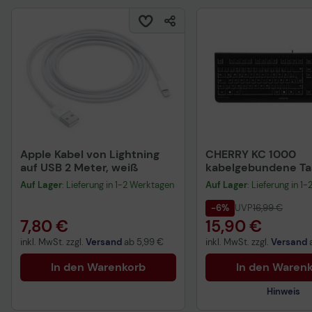
Apple Kabel von Lightning
CHERRY KC 1000
auf USB 2 Meter, weiß
kabelgebundene Tas
QWERTZ DE - schwa
Auf Lager
: Lieferung in 1-2 Werktagen
Auf Lager
: Lieferung in 1
-6%
UVP
16,99 €
7,80 €
15,90 €
inkl. MwSt. zzgl.
Versand
ab
5,99 €
inkl. MwSt. zzgl.
Versand
In den Warenkorb
In den Waren
Hinweis