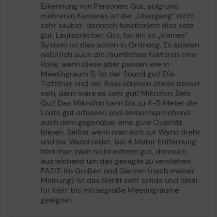
Erkennung von Personen: Gut, aufgrund
Typ
Digitale Videokamera
mehreren Kameras ist der „Übergang“ nicht
(Farbe) - desktop / wall
sehr sauber, dennoch funktioniert dies sehr
mountable
gut. Lautsprecher: Gut, für ein so „kleines“
System ist dies schon in Ordnung. Es spielen
Schnittstellen Typ
SuperSpeed USB 3.0,
natürlich auch die räumlichen Faktoren eine
Ethernet, line-In
Rolle, wenn diese aber passen wie in
Auflösung der digitalen
3840 x 1080
Meetingraum 5, ist der Sound gut! Die
Videoaufzeichnung
Tieftöner und der Bass könnten etwas besser
sein, dann wäre es sehr gut! Mikrofon: Sehr
Video-Modi
4K
Gut! Das Mikrofon kann bis zu 4-5 Meter die
Digitales Zoom
5
Hören und gehört werden, ganz natürlich.
Leute gut erfassen und dementsprechend
auch dem gegenüber eine gute Qualität
Leistungsmerkmale
54° Sichtfeld (vertikal), 180°
Meetings sind erfolgreicher, wenn alle klar
bieten. Selbst wenn man sich zur Wand dreht
Sichtfeld (horizontal),
kommunizieren können. Unsere fortschrittliche
und zur Wand redet, bei 4 Meter Entfernung
Manual Pan-Tilt-Zoom,
Beamforming-Technologie optimiert das Signal-Rausch-
hört man zwar nicht extrem gut, dennoch
Intelligent-Zoom, Auflösung
Verhältnis für klar verständliche Stimmen im gesamten
ausreichend um das gesagte zu verstehen.
13 Megapixel, automatische
Raum.
FAZIT: Im Großen und Ganzen (nach meiner
Sprecherverfolgung,
Die hochentwickelte Vollduplex-Technologie sorgt
Meinung) ist das Gerät sehr solide und ideal
Personenzählung,
zudem dafür, dass alle jederzeit in Echtzeit am Gespräch
für klein bis mittelgroße Meetingräume
unterstützt 4K Panorama-
teilnehmen können. Selbst kurze Einwürfe, die in
geeignet.
Auflösung, Virtuelles
persönlichen Gesprächen so wichtig sind, bleiben gut
Schwenken/Neigen/Zoomen,
verständlich.