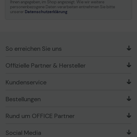
Ihnen angegeben, im Shop angezeigt. Wie wir weitere
personenbezogene Daten verarbeiten entnehmen Sie bitte
unserer
Datenschutzerklärung
.
So erreichen Sie uns
OFFICE Partner GmbH
Offizielle Partner & Hersteller
Schlesierring 35
48712 Gescher
Kundenservice
Telefon: +49 (0) 2542 / 9558250
Kontaktformular
Apple im Unternehmen
Bestellungen
Bewertungsrichtlinien
Ansprechpartner bei fehlerhafter Ware und Schäden
FAQ
Rückruf-Service
Liefer- und Zahlungsbedingungen
OFFICE Partner Blog
Rund um OFFICE Partner
Versand im Namen Dritter
Wissen mit OP
Zahlungsarten
Produkttests
Über uns
Widerrufsrecht
Markenshops
Social Media
Stellenangebote
Muster-Widerrufsformular
Garantiearten