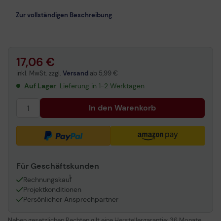
Zur vollständigen Beschreibung
17,06 €
inkl. MwSt. zzgl.
Versand
ab
5,99 €
Auf Lager
: Lieferung in 1-2 Werktagen
In den Warenkorb
Für Geschäftskunden
1
Rechnungskauf
Projektkonditionen
Persönlicher Ansprechpartner
Neben gesetzlichen Rechten gilt eine Herstellergarantie:
36 Monate