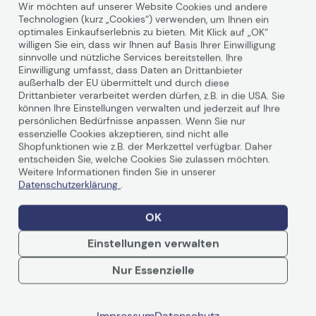
Wir möchten auf unserer Website Cookies und andere
Technologien (kurz „Cookies“) verwenden, um Ihnen ein
optimales Einkaufserlebnis zu bieten. Mit Klick auf „OK“
willigen Sie ein, dass wir Ihnen auf Basis Ihrer Einwilligung
sinnvolle und nützliche Services bereitstellen. Ihre
Technische Daten
Einwilligung umfasst, dass Daten an Drittanbieter
außerhalb der EU übermittelt und durch diese
Drittanbieter verarbeitet werden dürfen, z.B. in die USA. Sie
können Ihre Einstellungen verwalten und jederzeit auf Ihre
Allgemein
persönlichen Bedürfnisse anpassen. Wenn Sie nur
essenzielle Cookies akzeptieren, sind nicht alle
Shopfunktionen wie z.B. der Merkzettel verfügbar. Daher
Hersteller
Lenovo
entscheiden Sie, welche Cookies Sie zulassen möchten.
Herst. Art. Nr.
0B47070
Weitere Informationen finden Sie in unserer
Datenschutzerklärung
.
EAN
0887037486515
OK
Hauptmerkmale
Einstellungen verwalten
Produktbeschreibung
Lenovo Video- /
Weiterlesen
Audiokabel - HDMI - 2 m
Nur Essenzielle
Kabel
Video- / Audiokabel -
HDMI
Impressum
Datenschutz