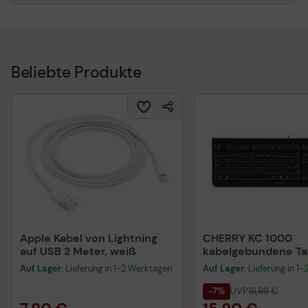
Beliebte Produkte
Apple Kabel von Lightning
CHERRY KC 1000
auf USB 2 Meter, weiß
kabelgebundene Tas
QWERTZ DE - schwa
Auf Lager
: Lieferung in 1-2 Werktagen
Auf Lager
: Lieferung in 1
-7%
UVP
16,99 €