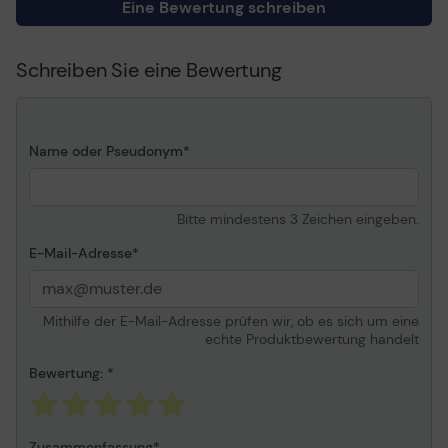
Eine Bewertung schreiben
Rechte(r)
1 x 29-polig HDMI Typ B -
Anschluss/Anschlüsse
männlich
Schreiben Sie eine Bewertung
Herstellergarantie
Service & Support
3 Jahre Garantie
Details zu Service &
Begrenzte Garantie -
Name oder Pseudonym
Support
Austausch - 3 Jahre
Informationen zur Kompatibilität
Bitte mindestens 3 Zeichen eingeben.
Entwickelt für
E-Mail-Adresse
Lenovo ThinkPad Edge
E431 ¦ Lenovo ThinkPad
S431
Mithilfe der E-Mail-Adresse prüfen wir, ob es sich um eine
echte Produktbewertung handelt
Bewertung:
Zusammenfassung