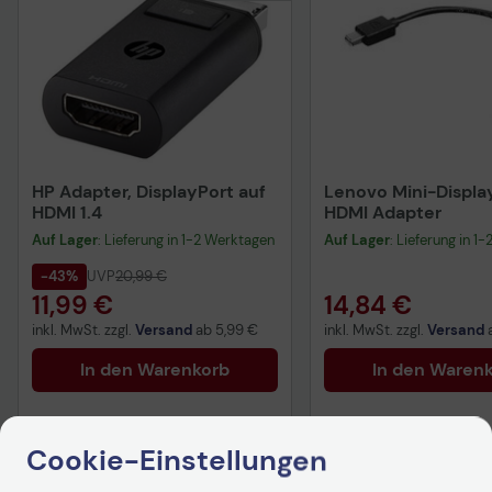
HP Adapter, DisplayPort auf
Lenovo Mini-Displa
HDMI 1.4
HDMI Adapter
Auf Lager
: Lieferung in 1-2 Werktagen
Auf Lager
: Lieferung in 1
-43%
UVP
20,99 €
11,99 €
14,84 €
inkl. MwSt. zzgl.
Versand
ab
5,99 €
inkl. MwSt. zzgl.
Versand
In den Warenkorb
In den Waren
Cookie-Einstellungen