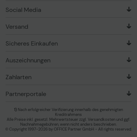
Produkttests
Über uns
Widerrufsrecht
Markenshops
Social Media
Stellenangebote
Muster-Widerrufsformular
Garantiearten
Affiliate Partnerprogramm
Verpackungsordnung
Geschäftskunden
Ebay Auktionen
Versandinformationen
Information zur Entsorgung von Batterien und
Versand
Playox.de
Sicheres Einkaufen
Elektro-/Elektronikgeräten
druck-collect.de
Datenschutz
Newsletter
Presse
AGB
Sicheres Einkaufen
Vertrag widerrufen
Impressum
Cookie Einstellungen ändern
Zu den Barrierefreiheitseinstellungen
Auszeichnungen
Erklärung zur Barrierefreiheit
Zahlarten
Partnerportale
1)
Nach erfolgreicher Verifizierung innerhalb des genehmigten
Kreditrahmens
Alle Preise inkl. gesetzl. Mehrwertsteuer zzgl. Versandkosten und ggf.
Nachnahmegebühren, wenn nicht anders beschrieben.
© Copyright 1997-2026 by OFFICE Partner GmbH - All rights reserved.