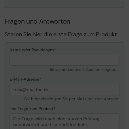
Computerschnittstelle
USB 2.0
Erweiterung/Konnektivität
Fragen und Antworten
Anschlüsse
USB-C
Stellen Sie hier die erste Frage zum Produkt.
Verschiedenes
Enthaltene Kabel
1 x USB-C auf USB-A
Name oder Pseudonym
Kabel - 1.8 m
Kennzeichnung
Plug and Play, VCCI, BSMI,
NOM, SASO, FCC, KCC,
Bitte mindestens 3 Zeichen eingeben.
ICES, EAC, BIS, Ukraine,
E-Mail-Adresse
CB 62368-1, UKCA
Farbe
Schwarz
Wir benachrichtigen Sie per Mail über eine Antwort.
Stromversorgung
Ihre Frage zum Produkt
Erforderliche
Gleichstrom 5 V - 900
Netzspannung
mA