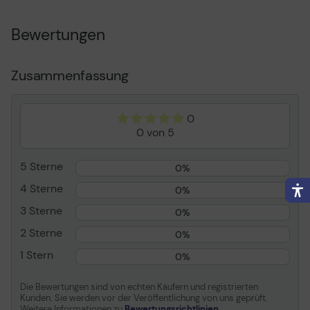
neigen
Bewertungen
Audio
Ja: integrierte Dual-
Stereomikrofone
Abmessungen (Breite x
12 cm x 6.3 cm x 5.63 cm
Zusammenfassung
Tiefe x Höhe)
Gewicht
190 g
0
Farbe
Schwarz
0 von 5
Anschlusstechnik
Kabelgebunden
Kamera
Farbe
5 Sterne
0%
Max Auflösung
1920 x 1080
4 Sterne
0%
Bildrate (max. )
30 Bilder pro Sekunde
3 Sterne
0%
Video-Modi
1080p
2 Sterne
0%
Schnittstellen
USB 2.0
1 Stern
0%
Enthaltene Kabel
1 - USB-C auf USB-A
Kabel - 1.8 m
Die Bewertungen sind von echten Käufern und registrierten
Spannung
Gleichstrom 5 V
Kunden. Sie werden vor der Veröffentlichung von uns geprüft.
Weitere Informationen zu
Bewertungsrichtlinien.