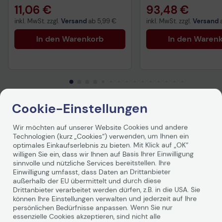
11,06 €
93,48 €
inkl. MwSt. zzgl.
Versand
ab
5,99 €
inkl. MwSt. zzgl.
Versand
In den Warenkorb
In den Waren
Cookie-Einstellungen
Produktbeschreibung
Wir möchten auf unserer Website Cookies und andere
Technologien (kurz „Cookies“) verwenden, um Ihnen ein
Eine USB Video Class (UVC)-kompatible Videokamera,
optimales Einkaufserlebnis zu bieten. Mit Klick auf „OK“
die für Telekonferenzanwendungen auf Desktops oder
willigen Sie ein, dass wir Ihnen auf Basis Ihrer Einwilligung
Laptops entwickelt wurde. Es ist ein zuverlässiges
sinnvolle und nützliche Services bereitstellen. Ihre
digitales Videogerät zur Übertragung von Videodaten in
Einwilligung umfasst, dass Daten an Drittanbieter
HD-Qualität über eine Hochgeschwindigkeits- USB
außerhalb der EU übermittelt und durch diese
Drittanbieter verarbeitet werden dürfen, z.B. in die USA. Sie
Schnittstelle im Full HD-Modus liefert klare Bilder für alle
können Ihre Einstellungen verwalten und jederzeit auf Ihre
Ihre Videokonferenzanforderungen. Es ist einfach zu
persönlichen Bedürfnisse anpassen. Wenn Sie nur
bedienen und der funktionale mechanische
essenzielle Cookies akzeptieren, sind nicht alle
Mechanismus sorgt für ein hervorragendes