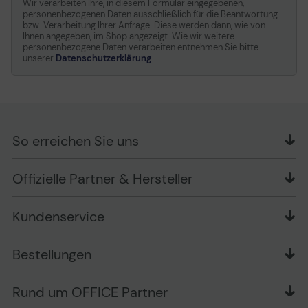
Wir verarbeiten Ihre, in diesem Formular eingegebenen,
personenbezogenen Daten ausschließlich für die Beantwortung
bzw. Verarbeitung Ihrer Anfrage. Diese werden dann, wie von
Ihnen angegeben, im Shop angezeigt. Wie wir weitere
personenbezogene Daten verarbeiten entnehmen Sie bitte
unserer
Datenschutzerklärung
.
So erreichen Sie uns
OFFICE Partner GmbH
Offizielle Partner & Hersteller
Schlesierring 35
48712 Gescher
Kundenservice
Telefon: +49 (0) 2542 / 9558250
Kontaktformular
Apple im Unternehmen
Bestellungen
Bewertungsrichtlinien
Ansprechpartner bei fehlerhafter Ware und Schäden
FAQ
Rückruf-Service
Liefer- und Zahlungsbedingungen
OFFICE Partner Blog
Rund um OFFICE Partner
Versand im Namen Dritter
Wissen mit OP
Zahlungsarten