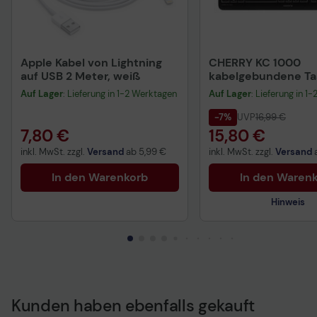
Apple Kabel von Lightning
CHERRY KC 1000
auf USB 2 Meter, weiß
kabelgebundene Tas
QWERTZ DE - schwa
Auf Lager
: Lieferung in 1-2 Werktagen
Auf Lager
: Lieferung in 1
-7%
UVP
16,99 €
7,80 €
15,80 €
inkl. MwSt. zzgl.
Versand
ab
5,99 €
inkl. MwSt. zzgl.
Versand
In den Warenkorb
In den Waren
Hinweis
Kunden haben ebenfalls gekauft
Technisches Produkt