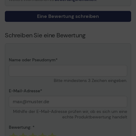
Leistungsmerkmale
360° Schwenkwinkel,
Rollladen für
Privatsphäre,95°
Eine Bewertung schreiben
Sichtfeld, kompatibel mit
Windows Hello
Schreiben Sie eine Bewertung
Umgebungsbedingungen
-5 °C - 40 °C; 0 - 90%
(in Betrieb)
relative Luftfeuchtigkeit
Allgemein
Name oder Pseudonym
Gerätetyp
Webcam
Audiounterstützung
Ja: integrierte Dual-
Bitte mindestens 3 Zeichen eingeben.
Stereomikrofone
Anschlusstechnik
Kabelgebunden
E-Mail-Adresse
Breite
12 cm
Tiefe
6.3 cm
Mithilfe der E-Mail-Adresse prüfen wir, ob es sich um eine
Höhe
5.63 cm
echte Produktbewertung handelt
Gewicht
190 g
Bewertung: