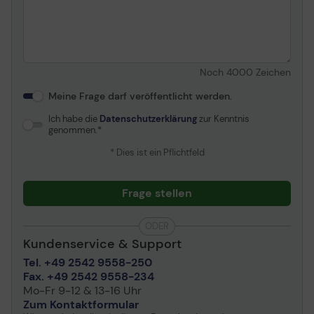
Software / Systemanforderungen
Erforderliches
Microsoft Windows 7,
Betriebssystem
Windows 10
Noch
4000
Zeichen
Abmessungen & Gewicht (Transport)
Meine Frage darf veröffentlicht werden.
Transportbreite
14 cm
Ich habe die
Datenschutzerklärung
zur Kenntnis
Transporttiefe
11 cm
genommen.
Transporthöhe
6.5 cm
* Dies ist ein Pflichtfeld
Transportgewicht
280 g
Frage stellen
Umgebungsbedingungen
Min Betriebstemperatur
-5 °C
ODER
Kundenservice & Support
Max. Betriebstemperatur
40 °C
Tel. +49 2542 9558-250
Relative Luftfeuchtigkeit
0 - 90%
Fax. +49 2542 9558-234
(in Betrieb)
Mo-Fr 9-12 & 13-16 Uhr
Zum Kontaktformular