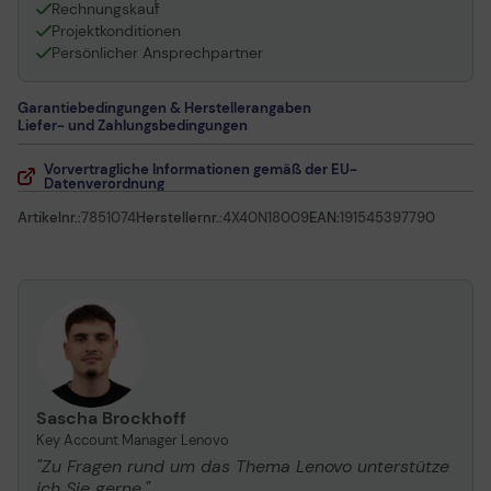
1
Rechnungskauf
Projektkonditionen
Persönlicher Ansprechpartner
Garantiebedingungen & Herstellerangaben
Liefer- und Zahlungsbedingungen
Vorvertragliche Informationen gemäß der EU-
Datenverordnung
Artikelnr.:
7851074
Herstellernr.:
4X40N18009
EAN:
191545397790
Sascha Brockhoff
Key Account Manager Lenovo
"Zu Fragen rund um das Thema Lenovo unterstütze
ich Sie gerne."