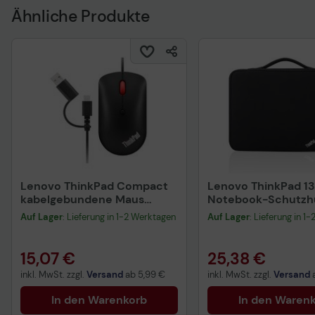
Datenverordnung
Datenverordnung
Ähnliche Produkte
Lenovo ThinkPad Compact
Lenovo ThinkPad 13
kabelgebundene Maus
Notebook-Schutzhü
schwarz
Auf Lager
: Lieferung in 1-2 Werktagen
Auf Lager
: Lieferung in 1
15,07 €
25,38 €
inkl. MwSt. zzgl.
Versand
ab
5,99 €
inkl. MwSt. zzgl.
Versand
In den Warenkorb
In den Waren