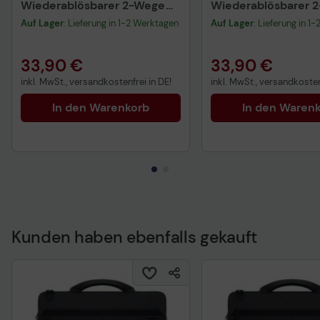
Wiederablösbarer 2-Wege
Wiederablösbarer 
Blickschutzfilter für Laptop/
Blickschutzfilter fü
Auf Lager
: Lieferung in 1-2 Werktagen
Auf Lager
: Lieferung in 1
Notebook
Notebook
(randlos/frameless) 14''
(randlos/frameless) 1
(16:10)
33,90 €
33,90 €
inkl. MwSt., versandkostenfrei in DE!
inkl. MwSt., versandkosten
In den Warenkorb
In den Waren
Kunden haben ebenfalls gekauft