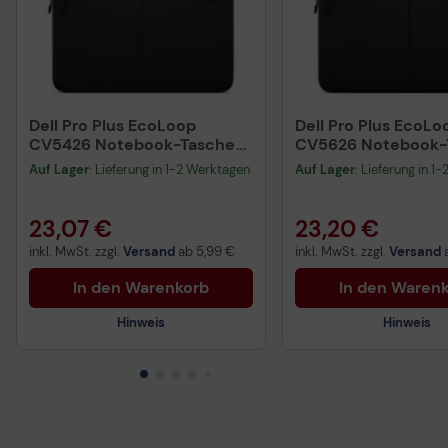
Dell Pro Plus EcoLoop
Dell Pro Plus EcoLo
CV5426 Notebook-Tasche
CV5626 Notebook-
35,6 cm (14") Schwarz
40,6 cm (16") Schw
Auf Lager
: Lieferung in 1-2 Werktagen
Auf Lager
: Lieferung in 1
23,07 €
23,20 €
inkl. MwSt. zzgl.
Versand
ab
5,99 €
inkl. MwSt. zzgl.
Versand
In den Warenkorb
In den Waren
Hinweis
Hinweis
Technisches Produktdatenblatt
Technisches Produkt
Vorvertragliche Informationen
Vorvertragliche Info
gemäß der EU-
gemäß der EU-