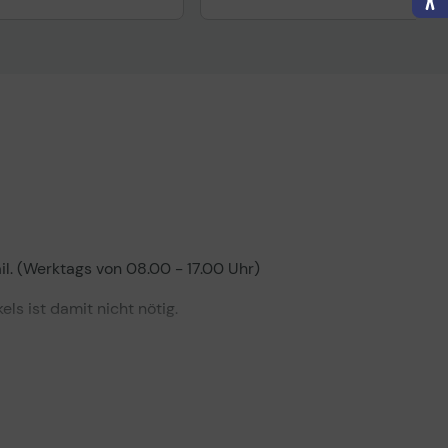
l. (Werktags von 08.00 - 17.00 Uhr)
s ist damit nicht nötig.
me und Schablonen finden Sie in den Visio-