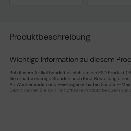
Produktbeschreibung
Wichtige Information zu diesem Prod
Bei diesem Artikel handelt es sich um ein ESD Produkt (El
Sie erhalten wenige Stunden nach Ihrer Bestellung eine
An Wochenenden und Feiertagen erhalten Sie die E-Mail
Damit können Sie sich ihr Software Produkt bequem von z
Microsoft Visio Standard 2021 ESD 
Gestalten Sie ganz einfach leicht verständliche Diagram
Anwendungen für den Desktop und das Web.
Zusammenarbeit in Echtzeit