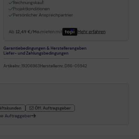
1
Rechnungskauf
Projektkonditionen
Persönlicher Ansprechpartner
Ab
12,49 €/Mo.
mieten mit
Mehr erfahren
Garantiebedingungen & Herstellerangaben
Liefer- und Zahlungsbedingungen
Artikelnr.:
19206963
Herstellernr.:
D86-05942
äftskunden
Öff. Auftragsgeber
che Auftraggeber