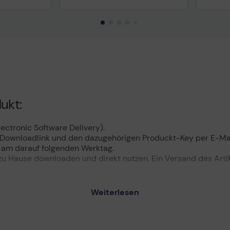
ukt:
ectronic Software Delivery).
n Downloadlink und den dazugehörigen Produckt-Key per E-Mai
 am darauf folgenden Werktag.
u Hause downloaden und direkt nutzen. Ein Versand des Artikel
Download
Weiterlesen
me. Eine große Auswahl vorgefertigter Vorlagen,Startdiagram