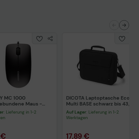
Y MC 1000
DICOTA Laptoptasche Eco
gebundene Maus -
Multi BASE schwarz bis 43,9
rz
cm (17,3 Zoll)
er
: Lieferung in 1-2
Auf Lager
: Lieferung in 1-2
gen
Werktagen
 €
17,89 €