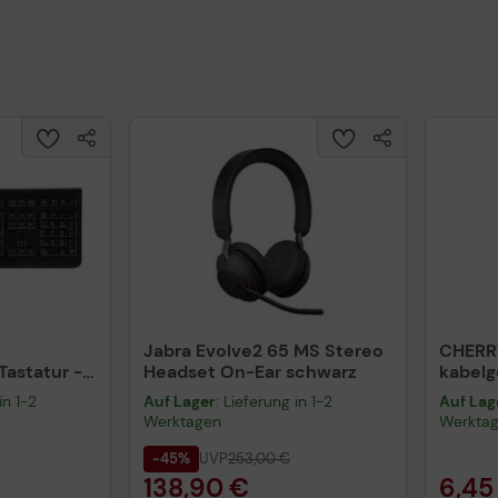
Jabra Evolve2 65 MS Stereo
CHERR
astatur -
Headset On-Ear schwarz
kabel
warz
schwa
in 1-2
Auf Lager
: Lieferung in 1-2
Auf Lag
Werktagen
Werkta
-45%
UVP
253,00 €
138,90 €
6,45