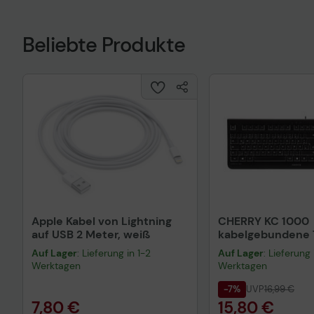
Beliebte Produkte
Apple Kabel von Lightning
CHERRY KC 1000
auf USB 2 Meter, weiß
kabelgebundene T
QWERTZ DE - sch
Auf Lager
: Lieferung in 1-2
Auf Lager
: Lieferung 
Werktagen
Werktagen
-7%
UVP
16,99 €
7,80 €
15,80 €