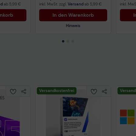
nd
ab
5,99 €
inkl. MwSt. zzgl.
Versand
ab
5,99 €
inkl. MwS
enkorb
In den Warenkorb
I
Hinweis
Technisches Produktdatenblatt
Prüfbericht für Lithiumbatterien
uktdatenblatt
Tech
Versandkostenfrei
Versand