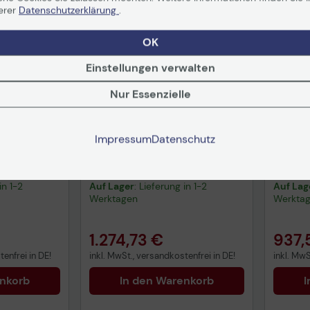
erer
Datenschutzerklärung
.
Versandkostenfrei
Versand
OK
Einstellungen verwalten
Nur Essenzielle
Impressum
Datenschutz
tandard
Microsoft Visio Professional
Micros
ad
2021 ESD Download
2024 
in 1-2
Auf Lager
: Lieferung in 1-2
Auf Lag
Werktagen
Werkta
1.274,73 €
937,
enfrei in DE!
inkl. MwSt., versandkostenfrei in DE!
inkl. MwS
enkorb
In den Warenkorb
I