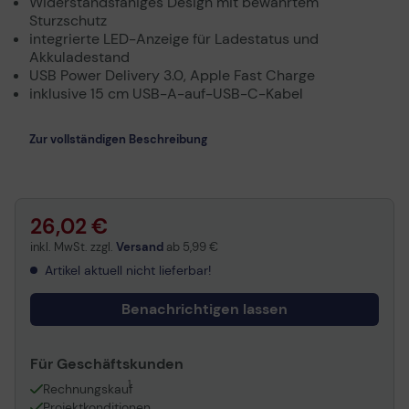
Widerstandsfähiges Design mit bewährtem
Sturzschutz
integrierte LED-Anzeige für Ladestatus und
Akkuladestand
USB Power Delivery 3.0, Apple Fast Charge
inklusive 15 cm USB-A-auf-USB-C-Kabel
Zur vollständigen Beschreibung
26,02 €
inkl. MwSt. zzgl.
Versand
ab
5,99 €
Artikel aktuell nicht lieferbar!
Benachrichtigen lassen
Für Geschäftskunden
1
Rechnungskauf
Projektkonditionen