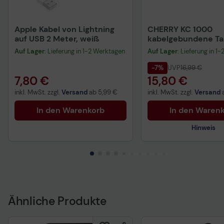
Apple Kabel von Lightning
CHERRY KC 1000
auf USB 2 Meter, weiß
kabelgebundene Tas
QWERTZ DE - schwa
Auf Lager
: Lieferung in 1-2 Werktagen
Auf Lager
: Lieferung in 1
-7%
UVP
16,99 €
7,80 €
15,80 €
inkl. MwSt. zzgl.
Versand
ab
5,99 €
inkl. MwSt. zzgl.
Versand
In den Warenkorb
In den Waren
Hinweis
Ähnliche Produkte
Technisches Produkt