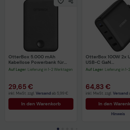
OtterBox 5.000 mAh
OtterBox 100W 2x U
Kabellose Powerbank für
USB-C GaN
MagSafe (Dunkelgrau)
Schnellladegerät, 
Auf Lager
: Lieferung in 1-2 Werktagen
Auf Lager
: Lieferung in 1
29,65 €
64,83 €
inkl. MwSt. zzgl.
Versand
ab
5,99 €
inkl. MwSt. zzgl.
Versand
In den Warenkorb
In den Waren
Hinweis