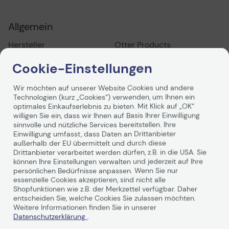
Allgemein
Hersteller
Otter Products
Herst. Art. Nr.
78-80690
Cookie-Einstellungen
EAN
0840104212103,0840262362
Wir möchten auf unserer Website Cookies und andere
Hauptmerkmale
Technologien (kurz „Cookies“) verwenden, um Ihnen ein
optimales Einkaufserlebnis zu bieten. Mit Klick auf „OK“
willigen Sie ein, dass wir Ihnen auf Basis Ihrer Einwilligung
Produktbeschreibung
OtterBox Powerbank -
Weiterlesen
sinnvolle und nützliche Services bereitstellen. Ihre
USB, USB-C - 18 Watt
Einwilligung umfasst, dass Daten an Drittanbieter
Produkttyp
Powerbank
außerhalb der EU übermittelt und durch diese
Drittanbieter verarbeitet werden dürfen, z.B. in die USA. Sie
Abmessungen (Breite x
7.29 cm x 1.63 cm x 14.1
können Ihre Einstellungen verwalten und jederzeit auf Ihre
Bewertungen
Tiefe x Höhe)
cm
persönlichen Bedürfnisse anpassen. Wenn Sie nur
essenzielle Cookies akzeptieren, sind nicht alle
Gewicht
240 g
Shopfunktionen wie z.B. der Merkzettel verfügbar. Daher
Farbe
Twilight
Zusammenfassung
entscheiden Sie, welche Cookies Sie zulassen möchten.
Spezifikationen
Weitere Informationen finden Sie in unserer
Ausgangsanschlusstyp
Gesamt 2: USB, USB-C -
Datenschutzerklärung
.
auf Kabel: USB, USB-C
Kompatibel mit: