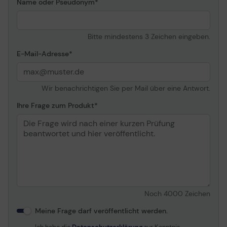
Verschiedenes
Name oder Pseudonym
Enthaltene Kabel
USB-C auf USB-A Kabel -
15 cm
Bitte mindestens 3 Zeichen eingeben.
E-Mail-Adresse
Wir benachrichtigen Sie per Mail über eine Antwort.
Ihre Frage zum Produkt
Noch
4000
Zeichen
Meine Frage darf veröffentlicht werden.