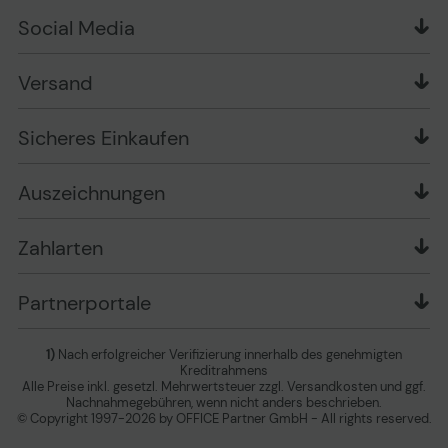
Über uns
Widerrufsrecht
Markenshops
Social Media
Stellenangebote
Muster-Widerrufsformular
Garantiearten
Affiliate Partnerprogramm
Verpackungsordnung
Geschäftskunden
Ebay Auktionen
Versandinformationen
Information zur Entsorgung von Batterien und
Versand
Playox.de
Sicheres Einkaufen
Elektro-/Elektronikgeräten
druck-collect.de
Datenschutz
Newsletter
Presse
AGB
Sicheres Einkaufen
Vertrag widerrufen
Impressum
Cookie Einstellungen ändern
Zu den Barrierefreiheitseinstellungen
Auszeichnungen
Erklärung zur Barrierefreiheit
Zahlarten
Partnerportale
1)
Nach erfolgreicher Verifizierung innerhalb des genehmigten
Kreditrahmens
Alle Preise inkl. gesetzl. Mehrwertsteuer zzgl. Versandkosten und ggf.
Nachnahmegebühren, wenn nicht anders beschrieben.
© Copyright 1997-2026 by OFFICE Partner GmbH - All rights reserved.