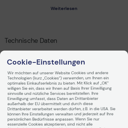
bietet dieses Netzteil vielseitige
Anschlussmöglichkeiten, sodass Sie mehrere Geräte
Weiterlesen
gleichzeitig aufladen können. Egal, ob Sie Ihr
Smartphone, Tablet oder andere kompatible Geräte
nutzen möchten, der Power Adapter sorgt für eine
schnelle und effiziente Energieversorgung.
Dank der fortschrittlichen GaN-Technologie (Gallium-
Technische Daten
Nitrid) ist der Intenso Power Adapter nicht nur
leistungsstark, sondern auch besonders energieeffizient.
Diese Technologie ermöglicht es, die Ladezeiten
erheblich zu verkürzen, sodass Sie weniger Zeit mit
Cookie-Einstellungen
Allgemeines
Warten verbringen und mehr Zeit für die wichtigen Dinge
im Leben haben. Die Kompatibilität mit allen gängigen
Typ
Ladegerät
Wir möchten auf unserer Website Cookies und andere
Smartphones macht den W65ACC zu einem
Technologien (kurz „Cookies“) verwenden, um Ihnen ein
Elektrische Spannung
20 V
unverzichtbaren Begleiter für jeden, der Wert auf eine
optimales Einkaufserlebnis zu bieten. Mit Klick auf „OK“
zuverlässige und schnelle Ladeleistung legt.
willigen Sie ein, dass wir Ihnen auf Basis Ihrer Einwilligung
Farbe
Weiß
Ein weiterer Vorteil des Intenso Power Adapters ist seine
sinnvolle und nützliche Services bereitstellen. Ihre
universelle Einsatzfähigkeit. Mit einer unterstützten
Einwilligung umfasst, dass Daten an Drittanbieter
außerhalb der EU übermittelt und durch diese
Netzspannung von 100 – 240 Volt können Sie das
Drittanbieter verarbeitet werden dürfen, z.B. in die USA. Sie
Netzteil weltweit nutzen, ohne sich um
Weiterlesen
können Ihre Einstellungen verwalten und jederzeit auf Ihre
Spannungsunterschiede sorgen zu müssen. Dies macht
persönlichen Bedürfnisse anpassen. Wenn Sie nur
ihn ideal für Reisen oder den Einsatz an verschiedenen
essenzielle Cookies akzeptieren, sind nicht alle
Standorten.