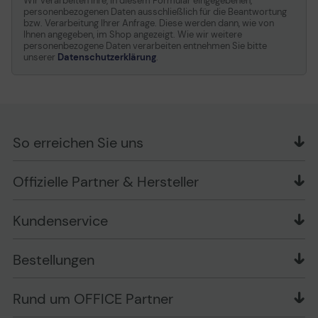
Wir verarbeiten Ihre, in diesem Formular eingegebenen,
personenbezogenen Daten ausschließlich für die Beantwortung
bzw. Verarbeitung Ihrer Anfrage. Diese werden dann, wie von
Ihnen angegeben, im Shop angezeigt. Wie wir weitere
personenbezogene Daten verarbeiten entnehmen Sie bitte
unserer
Datenschutzerklärung
.
So erreichen Sie uns
OFFICE Partner GmbH
Offizielle Partner & Hersteller
Schlesierring 35
48712 Gescher
Kundenservice
Telefon: +49 (0) 2542 / 9558250
Kontaktformular
Apple im Unternehmen
Bestellungen
Bewertungsrichtlinien
Ansprechpartner bei fehlerhafter Ware und Schäden
FAQ
Rückruf-Service
Liefer- und Zahlungsbedingungen
OFFICE Partner Blog
Rund um OFFICE Partner
Versand im Namen Dritter
Wissen mit OP
Zahlungsarten
Produkttests