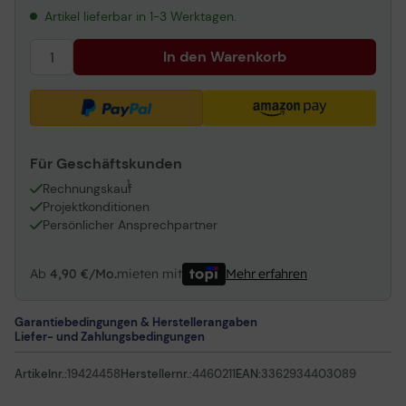
Artikel lieferbar in 1-3 Werktagen.
In den Warenkorb
Für Geschäftskunden
1
Rechnungskauf
Projektkonditionen
Persönlicher Ansprechpartner
Ab
4,90 €/Mo.
mieten mit
Mehr erfahren
Garantiebedingungen & Herstellerangaben
Liefer- und Zahlungsbedingungen
Artikelnr.:
19424458
Herstellernr.:
4460211
EAN:
3362934403089