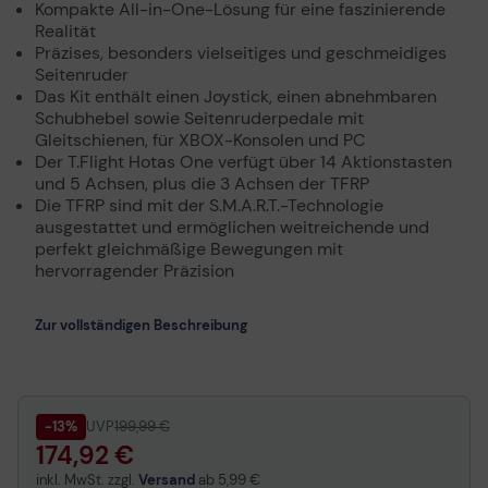
Kompakte All-in-One-Lösung für eine faszinierende
Realität
Präzises, besonders vielseitiges und geschmeidiges
Seitenruder
Das Kit enthält einen Joystick, einen abnehmbaren
Schubhebel sowie Seitenruderpedale mit
Gleitschienen, für XBOX-Konsolen und PC
Der T.Flight Hotas One verfügt über 14 Aktionstasten
und 5 Achsen, plus die 3 Achsen der TFRP
Die TFRP sind mit der S.M.A.R.T.-Technologie
ausgestattet und ermöglichen weitreichende und
perfekt gleichmäßige Bewegungen mit
hervorragender Präzision
Zur vollständigen Beschreibung
-13%
UVP
199,99 €
174,92 €
inkl. MwSt. zzgl.
Versand
ab
5,99 €