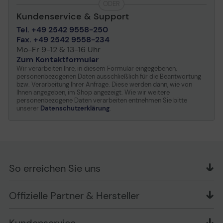
ODER
Kundenservice & Support
Tel. +49 2542 9558-250
Fax. +49 2542 9558-234
Mo-Fr 9-12 & 13-16 Uhr
Zum Kontaktformular
Wir verarbeiten Ihre, in diesem Formular eingegebenen,
personenbezogenen Daten ausschließlich für die Beantwortung
bzw. Verarbeitung Ihrer Anfrage. Diese werden dann, wie von
Ihnen angegeben, im Shop angezeigt. Wie wir weitere
personenbezogene Daten verarbeiten entnehmen Sie bitte
unserer
Datenschutzerklärung
.
So erreichen Sie uns
OFFICE Partner GmbH
Offizielle Partner & Hersteller
Schlesierring 35
48712 Gescher