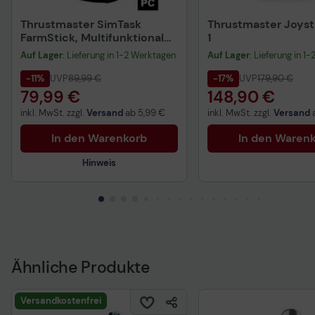
Thrustmaster SimTask
Thrustmaster Joyst
FarmStick, Multifunktionaler
1
Joystick für Farming - für PC
Auf Lager
: Lieferung in 1-2 Werktagen
Auf Lager
: Lieferung in 1
-11%
UVP
89,99 €
-17%
UVP
179,90 €
79,99 €
148,90 €
inkl. MwSt. zzgl.
Versand
ab
5,99 €
inkl. MwSt. zzgl.
Versand
In den Warenkorb
In den Waren
Hinweis
Technisches Produktdatenblatt
Ähnliche Produkte
Versandkostenfrei