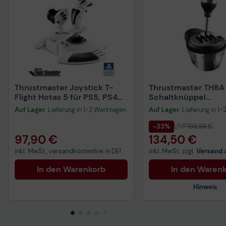
Thrustmaster Joystick T-
Thrustmaster TH8A 
Flight Hotas 5 für PS5, PS4
Schaltknüppel
und PC
kabelgebunden - fü
Auf Lager
: Lieferung in 1-2 Werktagen
Auf Lager
: Lieferung in 1
PS3, PS4, XBOX ON
-33%
UVP
199,99 €
97,90 €
134,50 €
inkl. MwSt., versandkostenfrei in DE!
inkl. MwSt. zzgl.
Versand
In den Warenkorb
In den Waren
Hinweis