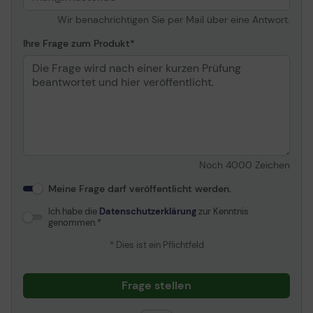
Handauflage hilft dem Spieler, die Hand in einer sehr
stabilen und entspannten Position zu halten, so dass
Wir benachrichtigen Sie per Mail über eine Antwort.
der Stick auch auf kleinste Bewegungen reagieren
Ihre Frage zum Produkt
kann. Stellen Sie den Widerstand des Sticks nach Ihren
Bedürfnissen und Vorlieben ein. Die Basis ist
gewichtet, um die Stabilität während der
Gaming
-
Sessions zu erhöhen.
Noch
4000
Zeichen
Meine Frage darf veröffentlicht werden.
Ich habe die
Datenschutzerklärung
zur Kenntnis
genommen.
* Dies ist ein Pflichtfeld
Frage stellen