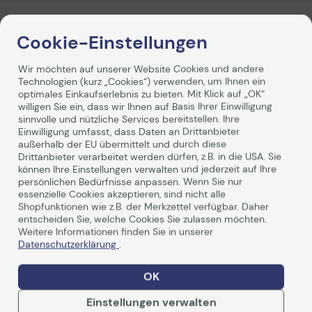
Technisches Produkt
Produktbeschreibung
Cookie-Einstellungen
Wir möchten auf unserer Website Cookies und andere
THRUSTMASTER T.FLIGHT FULL KIT X
Technologien (kurz „Cookies“) verwenden, um Ihnen ein
optimales Einkaufserlebnis zu bieten. Mit Klick auf „OK“
willigen Sie ein, dass wir Ihnen auf Basis Ihrer Einwilligung
sinnvolle und nützliche Services bereitstellen. Ihre
Einwilligung umfasst, dass Daten an Drittanbieter
außerhalb der EU übermittelt und durch diese
Drittanbieter verarbeitet werden dürfen, z.B. in die USA. Sie
können Ihre Einstellungen verwalten und jederzeit auf Ihre
persönlichen Bedürfnisse anpassen. Wenn Sie nur
essenzielle Cookies akzeptieren, sind nicht alle
Weiterlesen
Shopfunktionen wie z.B. der Merkzettel verfügbar. Daher
Thrustmaster ist stolz darauf, ein komplettes
entscheiden Sie, welche Cookies Sie zulassen möchten.
Flugsimulations-Kit für Gamer anzubieten, die auf der
Weitere Informationen finden Sie in unserer
Suche nach Immersion und Realismus bei ihren
Datenschutzerklärung
.
Flugsessions sind.
Das T.Flight Full Kit X ist die perfekte Lösung für das
OK
Technische Daten
Spielen mit dem Microsoft Flight Simulator auf der XBOX
Series X|S. Schließen Sie die Geräte einfach an Ihre
Einstellungen verwalten
Konsole an: Alles wird sofort vom Spiel erkannt und ist