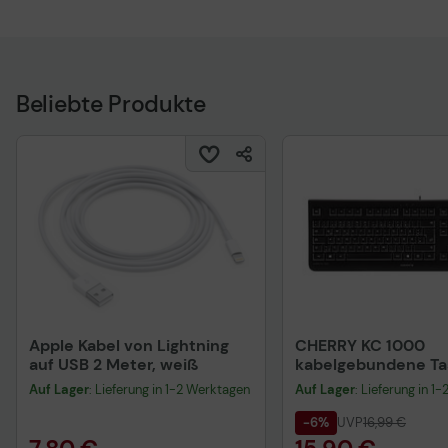
Beliebte Produkte
Apple Kabel von Lightning
CHERRY KC 1000
auf USB 2 Meter, weiß
kabelgebundene Tas
QWERTZ DE - schwa
Auf Lager
: Lieferung in 1-2 Werktagen
Auf Lager
: Lieferung in 1
-6%
UVP
16,99 €