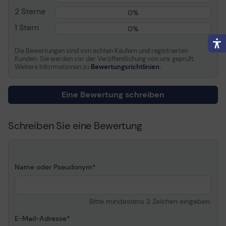
2 Sterne
0%
Der T.Flight Hotas One ist abnehmbar und kann auf
zwei verschiedene Arten positioniert werden: - Mit
1 Stern
0%
abgenommenem und vom Steuerknüppel getrenntem
Schubhebel (zur Nachahmung authentischer
Die Bewertungen sind von echten Käufern und registrierten
Pilotenbedingungen); oder - mit am Joystick
Kunden. Sie werden vor der Veröffentlichung von uns geprüft.
befestigtem Schubhebel (für mehr Stabilität und
Weitere Informationen zu
Bewertungsrichtlinien.
weniger Platzbedarf).
Eine Bewertung schreiben
Schreiben Sie eine Bewertung
Name oder Pseudonym
Bitte mindestens 3 Zeichen eingeben.
E-Mail-Adresse