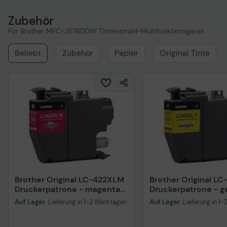
Zubehör
Für Brother MFC-J5740DW Tintenstrahl-Multifunktionsgerät
Beliebt
Zubehör
Papier
Original Tinte
Brother Original LC-422XLM
Brother Original L
Druckerpatrone - magenta
Druckerpatrone - g
(LC422XLM)
(LC422XLY)
Auf Lager
: Lieferung in 1-2 Werktagen
Auf Lager
: Lieferung in 1