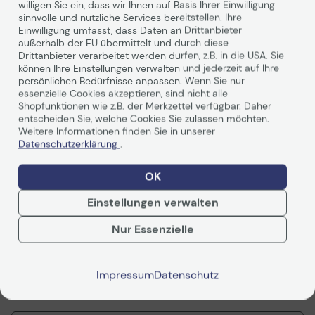
willigen Sie ein, dass wir Ihnen auf Basis Ihrer Einwilligung
sinnvolle und nützliche Services bereitstellen. Ihre
Einwilligung umfasst, dass Daten an Drittanbieter
Produktbeschreibung
außerhalb der EU übermittelt und durch diese
Drittanbieter verarbeitet werden dürfen, z.B. in die USA. Sie
können Ihre Einstellungen verwalten und jederzeit auf Ihre
Technisches Produktdatenblatt
Technisches Produkt
Das 4-in-1 Tinten-Multifunktionsgerät MFC-J5740DW
Garantiebedingungen
Garantiebedingunge
persönlichen Bedürfnisse anpassen. Wenn Sie nur
mit DIN A4 Vollduplex-Funktion erfüllt die
essenzielle Cookies akzeptieren, sind nicht alle
Anforderungen anspruchsvoller kleiner Büros und
Vorvertragliche Informationen
Vorvertragliche Info
Shopfunktionen wie z.B. der Merkzettel verfügbar. Daher
Arbeitsgruppen. Dank DIN A3 Druckfunktion können Sie
gemäß der EU-
gemäß der EU-
entscheiden Sie, welche Cookies Sie zulassen möchten.
Datenverordnung
Datenverordnung
problemlos eine Vielzahl von A3- und A4-
Weitere Informationen finden Sie in unserer
Farbdokumenten erstellen. Genießen Sie dabei
Datenschutzerklärung
.
hochwertige Qualität, schnelle Druckgeschwindigkeiten
und niedrige Betriebskosten. Scannen, kopieren und
OK
faxen Sie Ihre Dokumente automatisch beidseitig (bis
DIN A4), mithilfe des 50 Blatt Duplex-Vorlageneinzugs
Einstellungen verwalten
Weiterlesen
mit Dual-CIS Scanner. Drucken Sie direkt von Ihrem
Arbeitsplatz, einem Besprechungsraum oder Ihrem
Nur Essenzielle
Mobilgerät aus - dank drahtloser WLAN-Verbindung.
Impressum
Datenschutz
Technische Daten