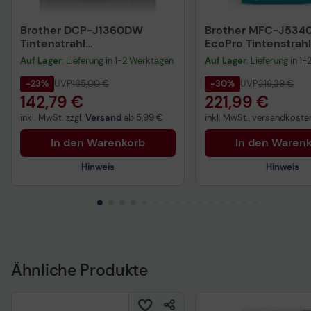
Brother DCP-J1360DW
Brother MFC-J53
Tintenstrahl
EcoPro Tintenstrahl
Multifunktionsdrucker
Multifunktionsgerä
Auf Lager
: Lieferung in 1-2 Werktagen
Auf Lager
: Lieferung in 1
-23%
UVP
185,00 €
-30%
UVP
316,39 €
142,79 €
221,99 €
inkl. MwSt. zzgl.
Versand
ab
5,99 €
inkl. MwSt., versandkosten
In den Warenkorb
In den Waren
Hinweis
Hinweis
Ähnliche Produkte
Garantiebedingungen
Technisches Produkt
Garantiebedingunge
Vorvertragliche Informationen