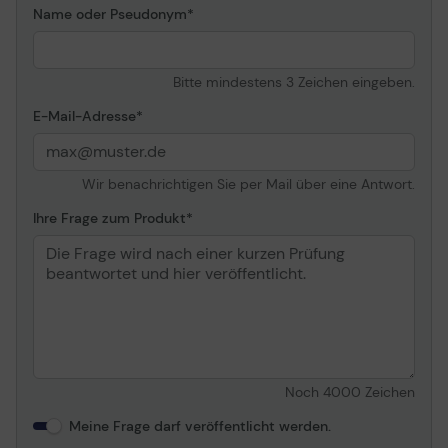
Name oder Pseudonym
Faxfunktionen
Error Correction Mode
Ja
(ECM)
Bitte mindestens 3 Zeichen eingeben.
Funktionen
Gruppenwahl,
E-Mail-Adresse
automatische
Verkleinerung
Wir benachrichtigen Sie per Mail über eine Antwort.
Dokumenten- und Medienhandling
Ihre Frage zum Produkt
Vorlagenart
Blätter
Kapazität
50 Blatt
Dokumenteinzug
Max. Mediengröße
A3
Unterstützter Medientyp
Normalpapier
Unterstützte
A3 (297 x 420 mm), A4
Mediengrößen
(210 x 297 mm)
Noch
4000
Zeichen
Standardmedienkapazität
600 Blatt
Meine Frage darf veröffentlicht werden.