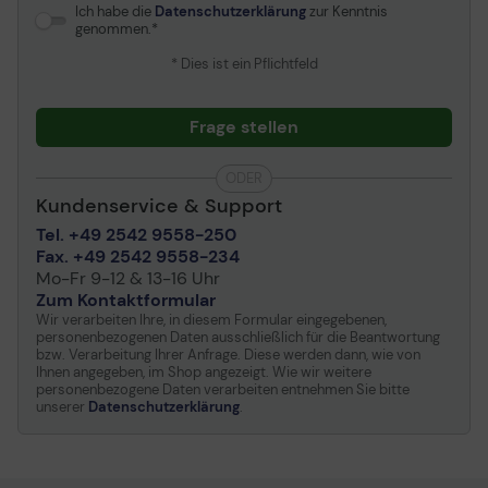
Mehrzweckeinzug
100 Blatt
Ich habe die
Datenschutzerklärung
zur Kenntnis
Kapazität
genommen.
Ausgabeablagekapazität
100 Blatt
* Dies ist ein Pflichtfeld
Einzelheiten zum
2 x Zufuhrfach - 250 Blatt
Dokumenten- und
Mehrzweckfach - 100
Frage stellen
Medienhandling
Blatt
ADF - 50 Blatt
ODER
Geschwindigkeit
Drucken: bis zu 28 ipm -
Kundenservice & Support
SW (ISO/IEC 24734)
Drucken: bis zu 28 ipm -
Tel. +49 2542 9558-250
Farbe (ISO/IEC 24734)
Fax. +49 2542 9558-234
Kopieren: bis zu 25 ipm
Mo-Fr 9-12 & 13-16 Uhr
(A4)
Zum Kontaktformular
Kopieren: bis zu 16 ipm
Wir verarbeiten Ihre, in diesem Formular eingegebenen,
(A4)
personenbezogenen Daten ausschließlich für die Beantwortung
bzw. Verarbeitung Ihrer Anfrage. Diese werden dann, wie von
Ihnen angegeben, im Shop angezeigt. Wie wir weitere
Verbindungen
personenbezogene Daten verarbeiten entnehmen Sie bitte
unserer
Datenschutzerklärung
.
Schnittstellen
1 x USB 2.0 - 4-poliger
USB Typ B
1 x USB host - 4-polig USB