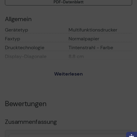
PDF-Datenblatt
Allgemein
Gerätetyp
Multifunktionsdrucker
Faxtyp
Normalpapier
Drucktechnologie
Tintenstrahl - Farbe
Display-Diagonale
8.8 cm
Anzeige
Farbe
Farbunterstützung
Weiterlesen
Anzeigefunktionen
Touchscreen
Verbindungsverfügbarkeit
Ja
Schnittstelle
USB 2.0, LAN, Wi-Fi(n),
Bewertungen
USB-Host
AirPrint-fähig
Ja
Zusammenfassung
Büromaschinen-
Scan-to-E-Mail, Scan an
Merkmale
E-Mail Server, an
Abbildung scannen,