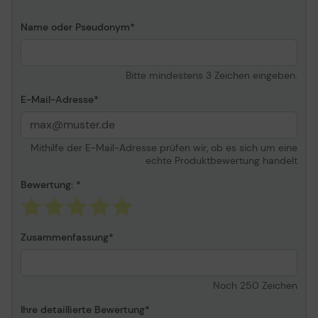
Automatisches Duplexing
Ja
Name oder Pseudonym
Kopierfunktionen
N-auf-1, 2 auf 1
Drucken
Bitte mindestens 3 Zeichen eingeben.
Max. Druckauflösung
Bis zu 1200 x 4800 dpi
E-Mail-Adresse
(einfarbig)/bis zu 1200 x
4800 dpi (Farbe)
Max. Druckauflösung
Bis zu 1200 x 4800 dpi
Mithilfe der E-Mail-Adresse prüfen wir, ob es sich um eine
Klasse
(einfarbig)/bis zu 1200 x
echte Produktbewertung handelt
4800 dpi (Farbe)
Max.
Bewertung:
Bis zu 28 Seiten/Min.
Druckgeschwindigkeit
(einfarbig)/bis zu 28
Seiten/Min. (Farbe)
Tintenpatronenkonfiguration
4 Patronen (1 Cyan, 1
Zusammenfassung
Magenta, 1 Gelb, 1
Schwarz)
Unterstützte
Cyan, Magenta, Gelb,
Noch
250
Zeichen
Tintenpalette (Farben)
Schwarz
Ihre detaillierte Bewertung