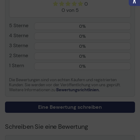
Scan-to-Network, zu OCR
0
scannen
0 von 5
Arbeitsspeicher
5 Sterne
0%
Standardspeicher
256 MB
4 Sterne
0%
3 Sterne
0%
Kopieren
2 Sterne
0%
Max.
Bis zu 25 Seiten/Min.
1 Stern
0%
Kopiergeschwindigkeit
(einfarbig)/bis zu 16
Seiten/Min. (Farbe)
Die Bewertungen sind von echten Käufern und registrierten
Max. Kopierauflösung
Bis zu 600 x 600 dpi
Kunden. Sie werden vor der Veröffentlichung von uns geprüft.
(einfarbig)/bis zu 600 x
Weitere Informationen zu
Bewertungsrichtlinien.
600 dpi (Farbe)
Max.
400%
Eine Bewertung schreiben
Dokumentvergrößerung
Max.
25%
Dokumentverkleinerung
Schreiben Sie eine Bewertung
Max. Kopien
999