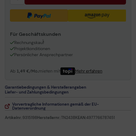
Brother DCP-L3517CDW Multifunktions-Farblaser
(DCPL3517CDWG1)
Brother HL-L3230CDW Farblaserdrucker (HLL3230CDWG1)
Für Geschäftskunden
1
Rechnungskauf
Projektkonditionen
Persönlicher Ansprechpartner
Ab
1,49 €/Mo.
mieten mit
Mehr erfahren
Garantiebedingungen & Herstellerangaben
Liefer- und Zahlungsbedingungen
Vorvertragliche Informationen gemäß der EU-
Datenverordnung
Artikelnr.:
9315198
Herstellernr.:
TN243BK
EAN:
4977766787451