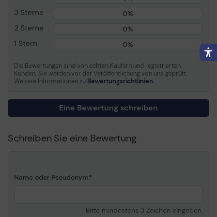
Farbe
Schwarz
3 Sterne
0%
Kapazität
Bis zu 1000 Seiten
2 Sterne
0%
Verschiedenes
1 Stern
0%
Kennzeichnung
ISO 19798
Die Bewertungen sind von echten Käufern und registrierten
Kunden. Sie werden vor der Veröffentlichung von uns geprüft.
Weitere Informationen zu
Bewertungsrichtlinien.
Informationen zur Kompatibilität
Kompatibel mit
Brother HL-L3270CDW,
Eine Bewertung schreiben
MFC-L3750CDW
Allgemein
Schreiben Sie eine Bewertung
Name oder Pseudonym
Bitte mindestens 3 Zeichen eingeben.