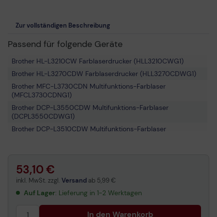
Zur vollständigen Beschreibung
Passend für folgende Geräte
Brother HL-L3210CW Farblaserdrucker (HLL3210CWG1)
Brother HL-L3270CDW Farblaserdrucker (HLL3270CDWG1)
Brother MFC-L3730CDN Multifunktions-Farblaser
(MFCL3730CDNG1)
Brother DCP-L3550CDW Multifunktions-Farblaser
(DCPL3550CDWG1)
Brother DCP-L3510CDW Multifunktions-Farblaser
(DCPL3510CDWG1)
Brother HL-L3230CDN Farblaserdrucker (HLL3230CDNG1)
Brother MFC-L3710CW Multifunktions-Farblaser
53,10 €
(MFCL3710CWG1)
inkl. MwSt. zzgl.
Versand
ab
5,99 €
Brother MFC-L3750CDW Multifunktions-Farblaser
(MFCL3750CDWG1)
Auf Lager
: Lieferung in 1-2 Werktagen
Brother MFC-L3770CDW Multifunktions-Farblaser
In den Warenkorb
(MFCL3770CDWG1)