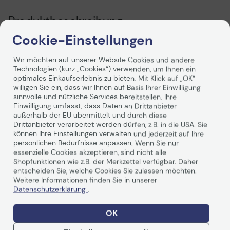
Produktbeschreibung
Cookie-Einstellungen
Die Original Brother Tonerkartusche und die Brother
Drucker
wurden aufeinander so abgestimmt, dass beste
Wir möchten auf unserer Website Cookies und andere
Ergebnisse in brillanten Farben erzielt werden. Die
Technologien (kurz „Cookies“) verwenden, um Ihnen ein
Kartusche ist leicht zu installieren. Profitieren Sie von
optimales Einkaufserlebnis zu bieten. Mit Klick auf „OK“
langlebigen und hochwertigen Ausdrucken.
willigen Sie ein, dass wir Ihnen auf Basis Ihrer Einwilligung
sinnvolle und nützliche Services bereitstellen. Ihre
Einwilligung umfasst, dass Daten an Drittanbieter
außerhalb der EU übermittelt und durch diese
Drittanbieter verarbeitet werden dürfen, z.B. in die USA. Sie
können Ihre Einstellungen verwalten und jederzeit auf Ihre
persönlichen Bedürfnisse anpassen. Wenn Sie nur
essenzielle Cookies akzeptieren, sind nicht alle
Technische Daten
Shopfunktionen wie z.B. der Merkzettel verfügbar. Daher
entscheiden Sie, welche Cookies Sie zulassen möchten.
Weitere Informationen finden Sie in unserer
Datenschutzerklärung
.
Allgemein
OK
Hersteller
Brother