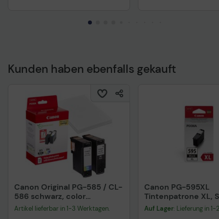
Kunden haben ebenfalls gekauft
Technisches Produkt
Canon Original PG-585 / CL-
Canon PG-595XL
586 schwarz, color
Tintenpatrone XL, 
Druckerpatronen +
Artikel lieferbar in 1-3 Werktagen.
Auf Lager
: Lieferung in 1
Fotopapier, 2er-Set