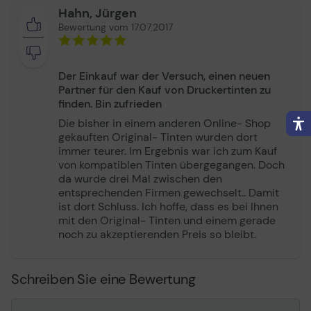
Tinte
Ja
Hahn, Jürgen
Bewertung vom 17.07.2017
mehrfarbig
Ja
Der Einkauf war der Versuch, einen neuen
Multipack
Ja
Partner für den Kauf von Druckertinten zu
finden. Bin zufrieden
Neuware
Ja
Die bisher in einem anderen Online- Shop
gekauften Original- Tinten wurden dort
Shop - Anzahl Seiten
1 x 339 / 1 x 2.185 / 3 x
immer teurer. Im Ergebnis war ich zum Kauf
Text
450
von kompatiblen Tinten übergegangen. Doch
da wurde drei Mal zwischen den
entsprechenden Firmen gewechselt.. Damit
Original
Ja
ist dort Schluss. Ich hoffe, dass es bei Ihnen
mit den Original- Tinten und einem gerade
noch zu akzeptierenden Preis so bleibt.
Refill
Nein
Einzelpatrone
Nein
Schreiben Sie eine Bewertung