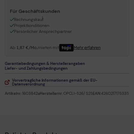
Für Geschäftskunden
1
Rechnungskauf
Projektkonditionen
Persönlicher Ansprechpartner
Ab
1,87 €/Mo.
mieten mit
Mehr erfahren
Garantiebedingungen & Herstellerangaben
Liefer- und Zahlungsbedingungen
Vorvertragliche Informationen gemäß der EU-
Datenverordnung
Artikelnr.:
1603842a
Herstellernr.:
OPCLI-526/ 525
EAN:
4260217175335