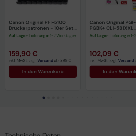
Canon Original PFI-5100
Canon Original PG
Druckerpatronen - 10er Set
PGBK+ CLI-581XXL
Multipack C, M, Y, PBK, MBK,
Druckerpatronen 5
Auf Lager
: Lieferung in 1-2 Werktagen
Auf Lager
: Lieferung in 1
GY, PC, PM, R, CO
Multipack - BK/C/
159,90 €
102,09 €
inkl. MwSt. zzgl.
Versand
ab
5,99 €
inkl. MwSt. zzgl.
Versand
In den Warenkorb
In den Waren
Technische Daten