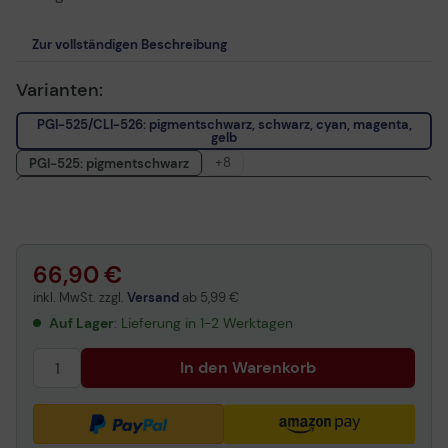
Zur vollständigen Beschreibung
Varianten:
PGI-525/CLI-526: pigmentschwarz, schwarz, cyan, magenta,
gelb
+8
PGI-525: pigmentschwarz
PGI-525/CLI-526: pigmentschwarz, schwarz, grau, cyan,
magenta, gelb
CLI-526: schwarz
CLI-526: cyan
CLI-526: magenta
CLI-526: gelb
CLI-526: grau
PGI-525: 2x schwarz
66,90 €
CLI-526: schwarz, cyan, magenta, gelb + Fotopapier
inkl. MwSt. zzgl.
Versand
ab
5,99 €
Auf Lager
: Lieferung in 1-2 Werktagen
In den Warenkorb