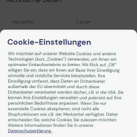
Hersteller
Canon
Bezeichnung des
Canon CLI-526 +
Cookie-Einstellungen
Herstellers
PGI-525
Druckerpatronen 5er
Wir möchten auf unserer Website Cookies und andere
Multipack
Technologien (kurz „Cookies“) verwenden, um Ihnen ein
optimales Einkaufserlebnis zu bieten. Mit Klick auf „OK“
willigen Sie ein, dass wir Ihnen auf Basis Ihrer Einwilligung
Herstellernummer
OPCLI-526/ 525
sinnvolle und nützliche Services bereitstellen. Ihre
Weiterlesen
Einwilligung umfasst, dass Daten an Drittanbieter
außerhalb der EU übermittelt und durch diese
Gewicht
1,150 KG
Drittanbieter verarbeitet werden dürfen, z.B. in die USA. Sie
können Ihre Einstellungen verwalten und jederzeit auf Ihre
persönlichen Bedürfnisse anpassen. Wenn Sie nur
Artikelnummer
1603842a
Bewertungen
essenzielle Cookies akzeptieren, sind nicht alle
Shopfunktionen wie z.B. der Merkzettel verfügbar. Daher
entscheiden Sie, welche Cookies Sie zulassen möchten.
Inhalt (ml oder g)
37,00 ml
Zusammenfassung
Weitere Informationen finden Sie in unserer
Datenschutzerklärung
.