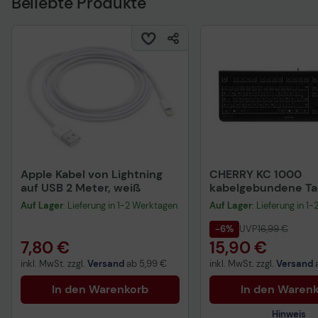
Beliebte Produkte
Apple Kabel von Lightning
CHERRY KC 1000
auf USB 2 Meter, weiß
kabelgebundene Tas
QWERTZ DE - schwa
Auf Lager
: Lieferung in 1-2 Werktagen
Auf Lager
: Lieferung in 1
-6%
UVP
16,99 €
7,80 €
15,90 €
inkl. MwSt. zzgl.
Versand
ab
5,99 €
inkl. MwSt. zzgl.
Versand
In den Warenkorb
In den Waren
Hinweis