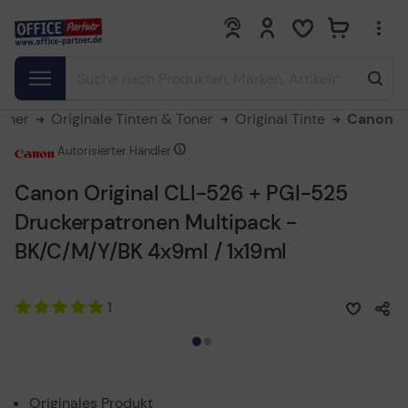
0
0
Toner
Originale Tinten & Toner
Original Tinte
Canon
Autorisierter Händler
Canon Original CLI-526 + PGI-525
Druckerpatronen Multipack -
BK/C/M/Y/BK 4x9ml / 1x19ml
1
Originales Produkt