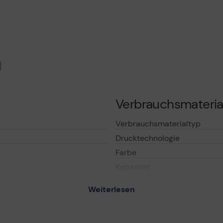
Verbrauchsmateria
Verbrauchsmaterialtyp
Drucktechnologie
Farbe
Kapazität
 R - Tintenbehälter -
Weiterlesen
Informationen zur K
ed
er
Entwickelt für