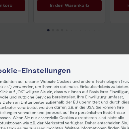
enkorb
In den Warenkorb
I
okie-Einstellungen
 möchten auf unserer Website Cookies und andere Technologien (kur
okies“) verwenden, um Ihnen ein optimales Einkaufserlebnis zu bieten.
Klick auf „OK“ willigen Sie ein, dass wir Ihnen auf Basis Ihrer Einwilligun
volle und nützliche Services bereitstellen. Ihre Einwilligung umfasst,
s Daten an Drittanbieter außerhalb der EU übermittelt und durch die
tanbieter verarbeitet werden dürfen, z.B. in die USA. Sie können Ihre
tellungen verwalten und jederzeit auf Ihre persönlichen Bedürfnisse
ssen. Wenn Sie nur essenzielle Cookies akzeptieren, sind nicht alle
pfunktionen wie z.B. der Merkzettel verfügbar. Daher entscheiden Sie,
che Cookies Sie zulassen möchten. Weitere Informationen finden Sie i