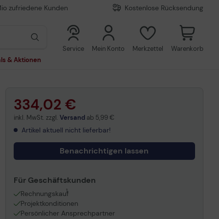
Mio zufriedene Kunden
Kostenlose Rücksendung
0
0
Service
Mein Konto
Merkzettel
Warenkorb
ls & Aktionen
334,02 €
inkl. MwSt. zzgl.
Versand
ab
5,99 €
Artikel aktuell nicht lieferbar!
Benachrichtigen lassen
Für Geschäftskunden
1
Rechnungskauf
Projektkonditionen
Persönlicher Ansprechpartner