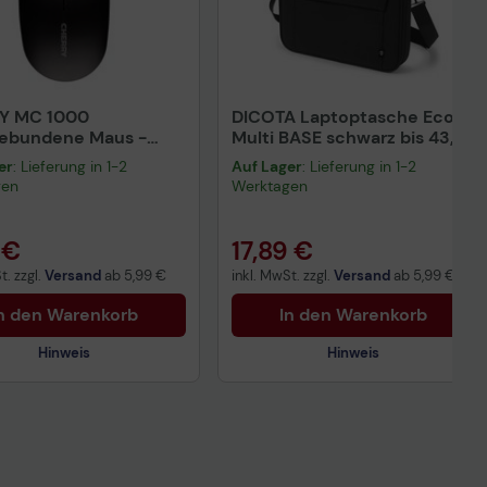
Y MC 1000
DICOTA Laptoptasche Eco
gebundene Maus -
Multi BASE schwarz bis 43,9
rz
cm (17,3 Zoll)
er
: Lieferung in 1-2
Auf Lager
: Lieferung in 1-2
gen
Werktagen
 €
17,89 €
t. zzgl.
Versand
ab
5,99 €
inkl. MwSt. zzgl.
Versand
ab
5,99 €
n den Warenkorb
In den Warenkorb
Hinweis
Hinweis
Technisches Produktdatenblatt