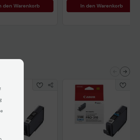
n den Warenkorb
In den Warenkorb
z
g
se
n