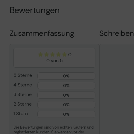
Drucktechnologie
Tintenstrahl
Bewertungen
Druckfarbe
Pigmented R
Kapazität
700 ml
Entwickelt für
imagePROGRA
Zusammenfassung
Schreiben
iPF9400S
0
0 von 5
5 Sterne
0%
4 Sterne
0%
3 Sterne
0%
2 Sterne
0%
1 Stern
0%
Die Bewertungen sind von echten Käufern und
registrierten Kunden. Sie werden vor der