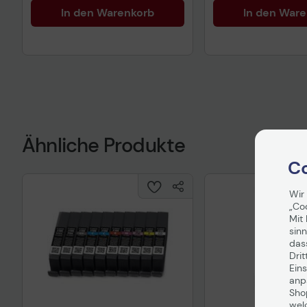
In den Warenkorb
In den War
Ähnliche Produkte
Co
Wir
„Co
Mit 
sinn
das
Drit
Eins
anpa
Sho
wel