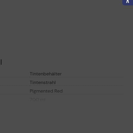
l
Tintenbehälter
Tintenstrahl
Pigmented Red
700 ml
ompatibilität
Canon imagePROGRAF iPF8400,