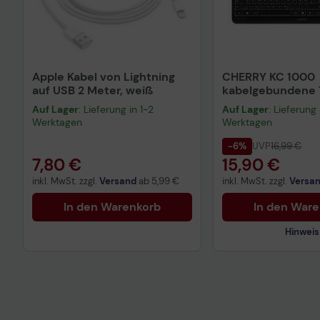
Apple Kabel von Lightning
CHERRY KC 1000
auf USB 2 Meter, weiß
kabelgebundene T
QWERTZ DE - sch
Auf Lager
: Lieferung in 1-2
Auf Lager
: Lieferung 
Werktagen
Werktagen
-6%
UVP
16,99 €
7,80 €
15,90 €
inkl. MwSt. zzgl.
Versand
ab
5,99 €
inkl. MwSt. zzgl.
Versa
In den Warenkorb
In den War
Hinweis