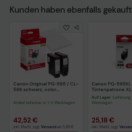
Kunden haben ebenfalls gekauft
Technisches Prod
Canon Original PG-585 / CL-
Canon PG-595XL
586 schwarz, color
Tintenpatrone XL
Druckerpatronen +
Auf Lager
: Lieferung 
Fotopapier, 2er-Set
Artikel lieferbar in 1-3 Werktagen.
Werktagen
42,52 €
25,18 €
inkl. MwSt. zzgl.
Versand
ab
5,99 €
inkl. MwSt. zzgl.
Versa