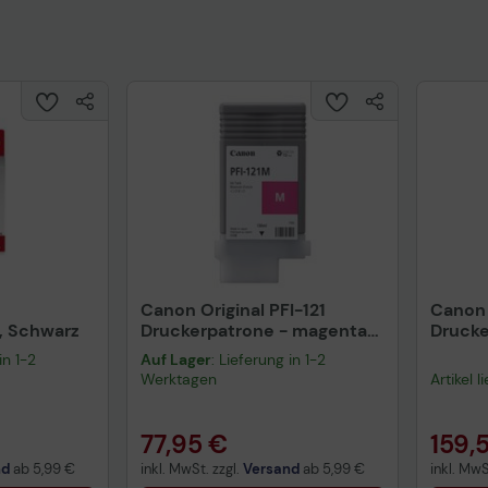
uktdatenblatt
Tech
Canon Original PFI-121
Canon 
, Schwarz
Druckerpatrone - magenta
Drucke
6267C001
6269C
in 1-2
Auf Lager
: Lieferung in 1-2
Werktagen
Artikel 
77,95 €
159,
nd
ab
5,99 €
inkl. MwSt. zzgl.
Versand
ab
5,99 €
inkl. MwS