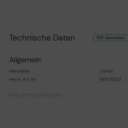
Technische Daten
PDF-Datenblatt
Allgemein
Hersteller
Canon
Herst. Art. Nr.
6687B001
Hauptmerkmale
Produktbeschreibung
Canon PFI-706
Pigmented R
Verbrauchsmaterialtyp
Tintenbehält