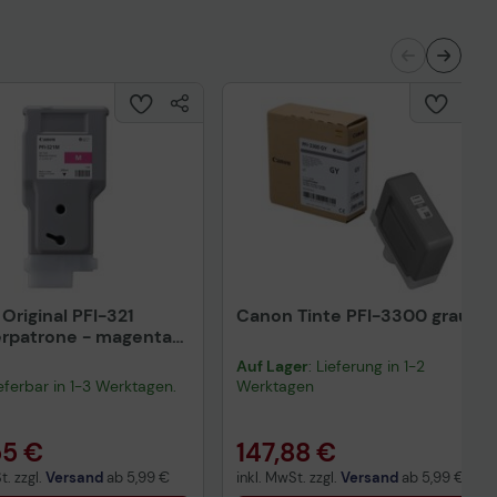
nisches Produktdatenblatt
Original PFI-321
Canon Tinte PFI-3300 grau
rpatrone - magenta
001
Auf Lager
: Lieferung in 1-2
lieferbar in 1-3 Werktagen.
Werktagen
55 €
147,88 €
t. zzgl.
Versand
ab
5,99 €
inkl. MwSt. zzgl.
Versand
ab
5,99 €