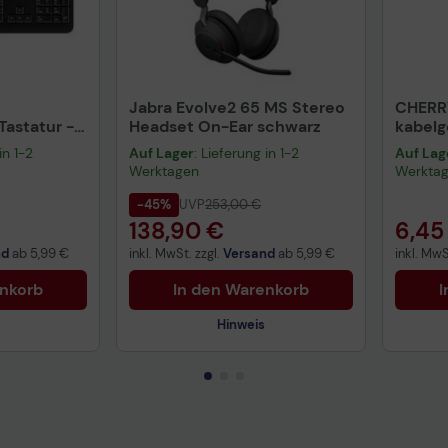
Jabra Evolve2 65 MS Stereo
CHERR
astatur -
Headset On-Ear schwarz
kabel
warz
schwa
in 1-2
Auf Lager
: Lieferung in 1-2
Auf Lag
Werktagen
Werkta
-45%
UVP
253,00 €
138,90 €
6,45
nd
ab
5,99 €
inkl. MwSt. zzgl.
Versand
ab
5,99 €
inkl. MwS
enkorb
In den Warenkorb
I
Hinweis
Technisches Produktdatenblatt
Prüfbericht für Lithiumbatterien