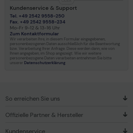
ODER
Kundenservice & Support
Tel. +49 2542 9558-250
Fax. +49 2542 9558-234
Mo-Fr 9-12 & 13-16 Uhr
Zum Kontaktformular
Wir verarbeiten Ihre, in diesem Formular eingegebenen,
personenbezogenen Daten ausschließlich für die Beantwortung
bzw. Verarbeitung Ihrer Anfrage. Diese werden dann, wie von
Ihnen angegeben, im Shop angezeigt. Wie wir weitere
personenbezogene Daten verarbeiten entnehmen Sie bitte
unserer
Datenschutzerklärung
.
So erreichen Sie uns
OFFICE Partner GmbH
Offizielle Partner & Hersteller
Schlesierring 35
48712 Gescher
Kundenservice
Telefon: +49 (0) 2542 / 9558250