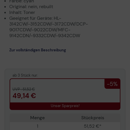
Farbe: cyan
Original: nein, rebuilt
Inhalt: Toner
Geeignet für Geräte: HL-
3142CW/-3152CDW/-3172CDW/DCP-
9017CDW/-9022CDW/MFC-
9142CDN/-9332CDW/-9342CDW
Zur vollständigen Beschreibung
ab 3 Stück nur:
-5%
UVP : 51,52 €
49,14 €
Unser Sparpreis!
Menge
Stückpreis
1
51,52 €*