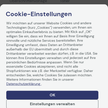
Überschriftenvorlage
Toner
Cookie-Einstellungen
Bezeichnung des
Dots To.ers.Brot.TN-
Herstellers
242c
Weiterlesen
Wir möchten auf unserer Website Cookies und andere
Technologien (kurz „Cookies“) verwenden, um Ihnen ein
Shop
1248,0003-DOTS
optimales Einkaufserlebnis zu bieten. Mit Klick auf „OK“
Herstellernummer
willigen Sie ein, dass wir Ihnen auf Basis Ihrer Einwilligung
sinnvolle und nützliche Services bereitstellen. Ihre
Bewertungen
Einwilligung umfasst, dass Daten an Drittanbieter
Verpackungseinheit
St.
außerhalb der EU übermittelt und durch diese
(lang)
Drittanbieter verarbeitet werden dürfen, z.B. in die USA. Sie
Zusammenfassung
können Ihre Einstellungen verwalten und jederzeit auf Ihre
persönlichen Bedürfnisse anpassen. Wenn Sie nur
Produkttyp
Toner/Tonerkartuschen
essenzielle Cookies akzeptieren, sind nicht alle
Shopfunktionen wie z.B. der Merkzettel verfügbar. Daher
0
entscheiden Sie, welche Cookies Sie zulassen möchten.
0 von 5
geeignet für
HL-
Weitere Informationen finden Sie in unserer
3142CW/-3152CDW/-3172
Datenschutzerklärung
.
5 Sterne
9017CDW/-9022CDW/MF
0%
9142CDN/-9332CDW/-93
OK
4 Sterne
0%
Einstellungen verwalten
3 Sterne
0%
Artikelnummer
n1000073776