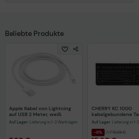
Beliebte Produkte
Apple Kabel von Lightning
CHERRY KC 1000
auf USB 2 Meter, weiß
kabelgebundene Tas
QWERTZ DE - schwa
Auf Lager
: Lieferung in 1-2 Werktagen
Auf Lager
: Lieferung in 1
-6%
UVP
16,99 €