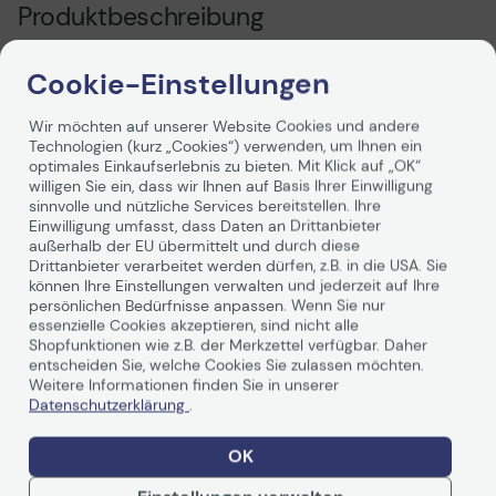
Produktbeschreibung
Das zuverlässige 4-Farben-Einzeltintenset von Epson
Cookie-Einstellungen
eignet sich ideal für den täglichen Gebrauch. Für jeden
Benutzertyp gibt es eine kostengünstige Patrone, sowohl
Wir möchten auf unserer Website Cookies und andere
in Standard- als auch in XL-Größen, als Einzel- oder
Technologien (kurz „Cookies“) verwenden, um Ihnen ein
Multipack. Sie finden diese Tinte ganz einfach im Store,
optimales Einkaufserlebnis zu bieten. Mit Klick auf „OK“
indem Sie nach dem Ananas-Motiv suchen.
willigen Sie ein, dass wir Ihnen auf Basis Ihrer Einwilligung
sinnvolle und nützliche Services bereitstellen. Ihre
Einwilligung umfasst, dass Daten an Drittanbieter
außerhalb der EU übermittelt und durch diese
Drittanbieter verarbeitet werden dürfen, z.B. in die USA. Sie
können Ihre Einstellungen verwalten und jederzeit auf Ihre
persönlichen Bedürfnisse anpassen. Wenn Sie nur
essenzielle Cookies akzeptieren, sind nicht alle
Technische Daten
Shopfunktionen wie z.B. der Merkzettel verfügbar. Daher
entscheiden Sie, welche Cookies Sie zulassen möchten.
Weitere Informationen finden Sie in unserer
Datenschutzerklärung
.
Verbrauchsmaterial
OK
Verbrauchsmaterialtyp
Tintenpatrone