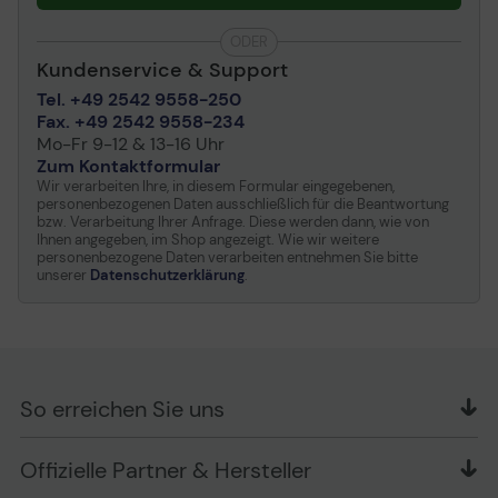
ODER
Kundenservice & Support
Tel. +49 2542 9558-250
Fax. +49 2542 9558-234
Mo-Fr 9-12 & 13-16 Uhr
Zum Kontaktformular
Wir verarbeiten Ihre, in diesem Formular eingegebenen,
personenbezogenen Daten ausschließlich für die Beantwortung
bzw. Verarbeitung Ihrer Anfrage. Diese werden dann, wie von
Ihnen angegeben, im Shop angezeigt. Wie wir weitere
personenbezogene Daten verarbeiten entnehmen Sie bitte
unserer
Datenschutzerklärung
.
So erreichen Sie uns
OFFICE Partner GmbH
Offizielle Partner & Hersteller
Schlesierring 35
48712 Gescher