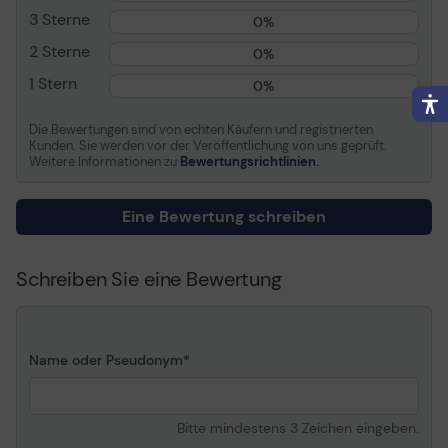
XP-2200, XP-2205, XP-
3 Sterne
0%
3200, XP-3205, XP-4200,
2 Sterne
XP-4205
0%
Epson WorkForce WF-
1 Stern
0%
2910DWF, WF-2930DWF,
WF-2935DWF, WF-
Die Bewertungen sind von echten Käufern und registrierten
2950DWF
Kunden. Sie werden vor der Veröffentlichung von uns geprüft.
Weitere Informationen zu
Bewertungsrichtlinien.
Eine Bewertung schreiben
Schreiben Sie eine Bewertung
Name oder Pseudonym
Bitte mindestens 3 Zeichen eingeben.