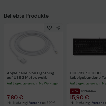
Beliebte Produkte
Apple Kabel von Lightning
CHERRY KC 1000
auf USB 2 Meter, weiß
kabelgebundene Tas
QWERTZ DE - schwa
Auf Lager
: Lieferung in 1-2 Werktagen
Auf Lager
: Lieferung in 1
-6%
UVP
16,99 €
7,80 €
15,90 €
inkl. MwSt. zzgl.
Versand
ab
5,99 €
inkl. MwSt. zzgl.
Versand