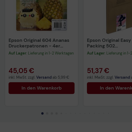
Epson Original 604 Ananas
Epson Original Easy
Druckerpatronen - 4er
Packing 502
Multipack (C13T10G64010)
Druckerpatronen - 
Auf Lager
: Lieferung in 1-2 Werktagen
Auf Lager
: Lieferung in 1
Multipack (C13T02
45,05 €
51,37 €
inkl. MwSt. zzgl.
Versand
ab
5,99 €
inkl. MwSt. zzgl.
Versand
In den Warenkorb
In den Waren