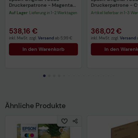
Druckerpatrone - Magenta
Druckerpatrone - 
C13T05B34N
C13T05B24N
Auf Lager
: Lieferung in 1-2 Werktagen
Artikel lieferbar in 1-3 We
538,16 €
368,02 €
inkl. MwSt. zzgl.
Versand
ab
5,99 €
inkl. MwSt. zzgl.
Versand
In den Warenkorb
In den Waren
Ähnliche Produkte