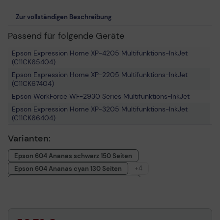
Zur vollständigen Beschreibung
Passend für folgende Geräte
Epson Expression Home XP-4205 Multifunktions-InkJet
(C11CK65404)
Epson Expression Home XP-2205 Multifunktions-InkJet
(C11CK67404)
Epson WorkForce WF-2930 Series Multifunktions-InkJet
Epson Expression Home XP-3205 Multifunktions-InkJet
(C11CK66404)
Epson Expression Home XP-2200 Series Multifunktions-
Varianten:
InkJet
Epson WorkForce WF-2930DWF Multifunktions-InkJet
Epson 604 Ananas schwarz 150 Seiten
(C11CK63403)
+4
Epson 604 Ananas cyan 130 Seiten
Epson WorkForce WF-2935DWF Multifunktions-InkJet
Epson 604 Ananas magenta 130 Seiten
Epson WorkForce WF-2910DWF Multifunktions-InkJet
Epson 604 Ananas gelb 130 Seiten
(C11CK64402)
Epson 604 Ananas Multipack CMYK 540 Seiten
Epson Expression Home XP-4200 Multifunktions-InkJet
(C11CK65403)
Epson Easy Mail Packing 604 Ananas CMYK 540 Seiten