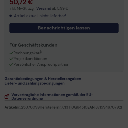
50,72 €
Epson Expression Home XP-4200 Series Multifunktions-
inkl. MwSt. zzgl.
Versand
ab
5,99 €
InkJet
Artikel aktuell nicht lieferbar!
Epson Expression Home XP-3200 Series Multifunktions-
InkJet
Benachrichtigen lassen
Epson Expression Home XP-2200 Multifunktions-InkJet
(C11CK67403)
Epson WorkForce WF-2950DWF Multifunktions-InkJet
Für Geschäftskunden
(C11CK62402)
1
Rechnungskauf
Epson WorkForce WF-2935DWFE Multifunktions-InkJet
Projektkonditionen
(C11CK63405DA)
Persönlicher Ansprechpartner
Epson Expression Home XP-3205E Multifunktions-InkJet
(C11CK66405DE)
Garantiebedingungen & Herstellerangaben
Epson Expression Home XP-3200 Multifunktions-InkJet
Liefer- und Zahlungsbedingungen
(C11CK66403)
Vorvertragliche Informationen gemäß der EU-
Datenverordnung
Artikelnr.:
25070099
Herstellernr.:
C13T10G64510
EAN:
8715946707921