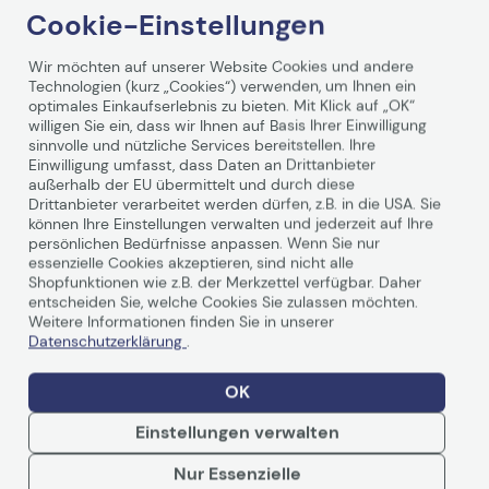
für
Drucker
, Tinten und Medien ein Höchstmaß an
Cookie-Einstellungen
Qualität garantieren kann.
Wir möchten auf unserer Website Cookies und andere
Technologien (kurz „Cookies“) verwenden, um Ihnen ein
Weiterlesen
optimales Einkaufserlebnis zu bieten. Mit Klick auf „OK“
willigen Sie ein, dass wir Ihnen auf Basis Ihrer Einwilligung
sinnvolle und nützliche Services bereitstellen. Ihre
Einwilligung umfasst, dass Daten an Drittanbieter
außerhalb der EU übermittelt und durch diese
Drittanbieter verarbeitet werden dürfen, z.B. in die USA. Sie
Technische Daten
können Ihre Einstellungen verwalten und jederzeit auf Ihre
persönlichen Bedürfnisse anpassen. Wenn Sie nur
essenzielle Cookies akzeptieren, sind nicht alle
Shopfunktionen wie z.B. der Merkzettel verfügbar. Daher
Allgemein
entscheiden Sie, welche Cookies Sie zulassen möchten.
Weitere Informationen finden Sie in unserer
Hersteller
Epson
Datenschutzerklärung
.
Herst. Art. Nr.
C13T850800
OK
Hauptmerkmale
Einstellungen verwalten
Produktbeschreibung
Epson T8508 -
Nur Essenzielle
mattschwarz - Original -