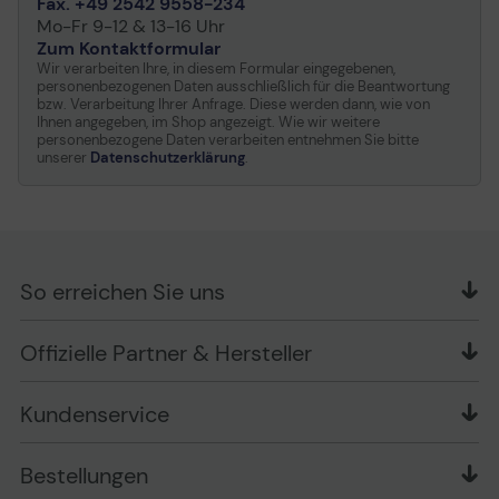
Fax. +49 2542 9558-234
Mo-Fr 9-12 & 13-16 Uhr
Zum Kontaktformular
Wir verarbeiten Ihre, in diesem Formular eingegebenen,
personenbezogenen Daten ausschließlich für die Beantwortung
bzw. Verarbeitung Ihrer Anfrage. Diese werden dann, wie von
Ihnen angegeben, im Shop angezeigt. Wie wir weitere
personenbezogene Daten verarbeiten entnehmen Sie bitte
unserer
Datenschutzerklärung
.
So erreichen Sie uns
OFFICE Partner GmbH
Offizielle Partner & Hersteller
Schlesierring 35
48712 Gescher
Kundenservice
Telefon: +49 (0) 2542 / 9558250
Kontaktformular
Apple im Unternehmen
Bestellungen
Bewertungsrichtlinien
Ansprechpartner bei fehlerhafter Ware und Schäden
FAQ