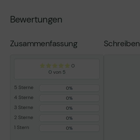
Original - Ti
Produkttyp
Tintenpatron
Bewertungen
Drucktechnologie
Tintenstrahl
Druckfarbe
Photo schwar
Kapazität
700 ml
Zusammenfassung
Schreiben
Patronenmerkmale
Epson UltraC
Kompatibel mit
SureColor S
P7000V, SC-
0
P9000V
0 von 5
5 Sterne
0%
4 Sterne
0%
3 Sterne
0%
2 Sterne
0%
1 Stern
0%