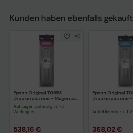
Kunden haben ebenfalls gekauft
Technisches Prod
Epson Original T05B3
Epson Original T
Druckerpatrone - Magenta
Druckerpatrone -
C13T05B34N
C13T05B24N
Auf Lager
: Lieferung in 1-2
Werktagen
Artikel lieferbar in 1
538,16 €
368,02 €