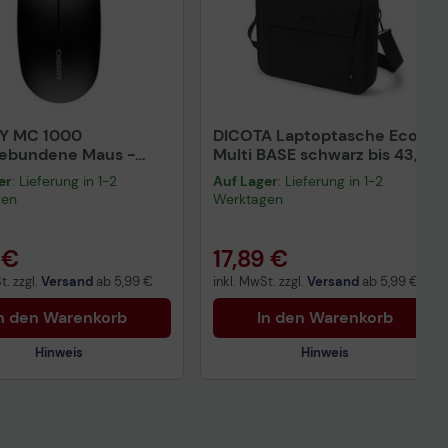
Y MC 1000
DICOTA Laptoptasche Eco
gebundene Maus -
Multi BASE schwarz bis 43,9
rz
cm (17,3 Zoll)
er
: Lieferung in 1-2
Auf Lager
: Lieferung in 1-2
gen
Werktagen
 €
17,89 €
t. zzgl.
Versand
ab
5,99 €
inkl. MwSt. zzgl.
Versand
ab
5,99 €
n den Warenkorb
In den Warenkorb
Hinweis
Hinweis
Technisches Produktdatenblatt