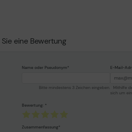
Informationen zur K
ntenpatrone
e
Kompatibel mit
z
 Sie eine Bewertung
hrome HDX Ink
C-P6000, SC-P7000, SC-
P8000, SC-P9000, SC-
Name oder Pseudonym
E-Mail-Adr
Bitte mindestens 3 Zeichen eingeben.
Mithilfe 
sich um ei
Bewertung:
Zusammenfassung