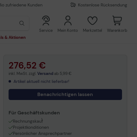
Mio zufriedene Kunden
Kostenlose Rücksendung
0
0
Service
Mein Konto
Merkzettel
Warenkorb
ls & Aktionen
276,52 €
inkl. MwSt. zzgl.
Versand
ab
5,99 €
Artikel aktuell nicht lieferbar!
Benachrichtigen lassen
Für Geschäftskunden
1
Rechnungskauf
Projektkonditionen
Persönlicher Ansprechpartner