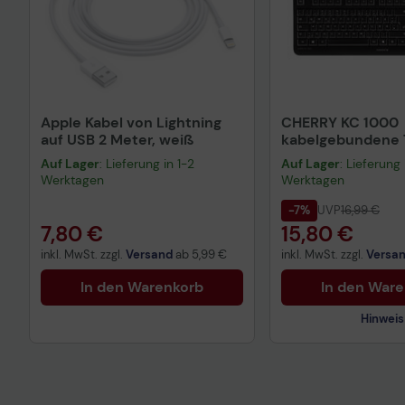
Apple Kabel von Lightning
CHERRY KC 1000
auf USB 2 Meter, weiß
kabelgebundene T
QWERTZ DE - sch
Auf Lager
: Lieferung in 1-2
Auf Lager
: Lieferung 
Werktagen
Werktagen
-7%
UVP
16,99 €
7,80 €
15,80 €
inkl. MwSt. zzgl.
Versand
ab
5,99 €
inkl. MwSt. zzgl.
Versa
In den Warenkorb
In den War
Hinweis