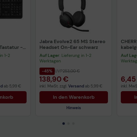
(C11CE41301A2)
Epson SureColor SC-P 7000STD Spectro InkJetdrucker
(C11CE39301A2)
Epson SureColor SC-P 8000STD InkJetdrucker
(C11CE42301A0)
Jabra Evolve2 65 MS Stereo
CHERR
astatur -
Headset On-Ear schwarz
kabel
warz
schwa
in 1-2
Auf Lager
: Lieferung in 1-2
Auf Lag
Werktagen
Werkta
-45%
UVP
253,00 €
138,90 €
6,45
nd
ab
5,99 €
inkl. MwSt. zzgl.
Versand
ab
5,99 €
inkl. MwS
enkorb
In den Warenkorb
I
Hinweis
Technisches Produktdatenblatt
Prüfbericht für Lithiumbatterien