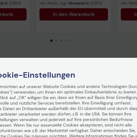
nd
ab
5,99 €
inkl. MwSt. zzgl.
Versand
ab
5,99 €
inkl. MwS
enkorb
In den Warenkorb
I
Tech
Vorv
gemä
Date
okie-Einstellungen
 möchten auf unserer Website Cookies und andere Technologien (kur
okies“) verwenden, um Ihnen ein optimales Einkaufserlebnis zu bieten.
Klick auf „OK“ willigen Sie ein, dass wir Ihnen auf Basis Ihrer Einwilligun
volle und nützliche Services bereitstellen. Ihre Einwilligung umfasst,
s Daten an Drittanbieter außerhalb der EU übermittelt und durch die
tanbieter verarbeitet werden dürfen, z.B. in die USA. Sie können Ihre
tellungen verwalten und jederzeit auf Ihre persönlichen Bedürfnisse
ssen. Wenn Sie nur essenzielle Cookies akzeptieren, sind nicht alle
pfunktionen wie z.B. der Merkzettel verfügbar. Daher entscheiden Sie,
che Cookies Sie zulassen möchten. Weitere Informationen finden Sie i