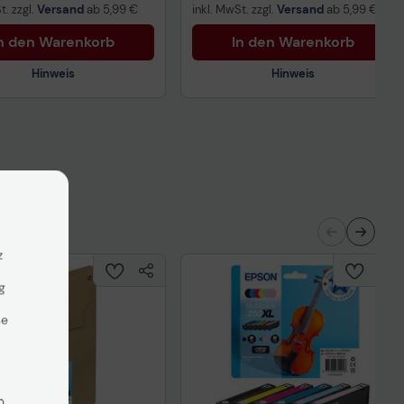
t. zzgl.
Versand
ab
5,99 €
inkl. MwSt. zzgl.
Versand
ab
5,99 €
n den Warenkorb
In den Warenkorb
Hinweis
Hinweis
nisches Produktdatenblatt
Technisches Produktdatenblatt
ertragliche Informationen
Vorvertragliche Informationen
ß der EU-
gemäß der EU-
nverordnung
Datenverordnung
z
g
se
n