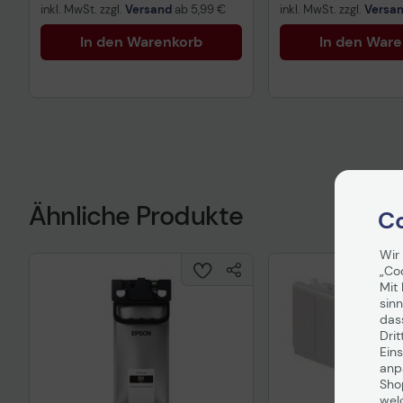
inkl. MwSt. zzgl.
Versand
ab
5,99 €
inkl. MwSt. zzgl.
Versa
In den Warenkorb
In den War
Ähnliche Produkte
Co
Wir
„Co
Mit 
sinn
das
Drit
Eins
anpa
Sho
wel