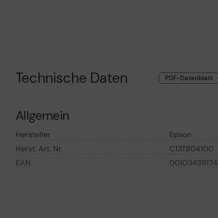
Technische Daten
PDF-Datenblatt
Allgemein
Hersteller
Epson
Herst. Art. Nr.
C13T804100
EAN
00103439174
Hauptmerkmale
Produktbeschreibung
Epson T80410