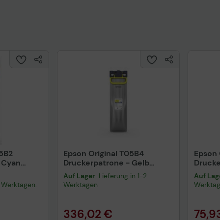
uktdatenblatt
Tech
05B2
Epson Original T05B4
Epson 
 Cyan
Druckerpatrone - Gelb
Drucke
C13T05B44N
(C13T
Auf Lager
: Lieferung in 1-2
Auf Lag
-3 Werktagen.
Werktagen
Werkta
336,02 €
75,9