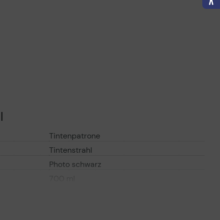
l
Tintenpatrone
Tintenstrahl
Photo schwarz
700 ml
Epson UltraChrome HDX Ink