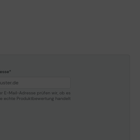
ompatibilität
Epson SureColor SC-P6000, SC-P7000,
SC-P7000V, SC-P8000, SC-P9000,
SC-P9000V
esse
der E-Mail-Adresse prüfen wir, ob es
ne echte Produktbewertung handelt