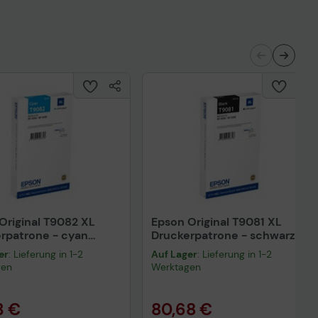
nisches Produktdatenblatt
Original T9082 XL
Epson Original T9081 XL
rpatrone - cyan
Druckerpatrone - schwarz
90824N)
(C13T90814N)
er
: Lieferung in 1-2
Auf Lager
: Lieferung in 1-2
gen
Werktagen
3 €
80,68 €