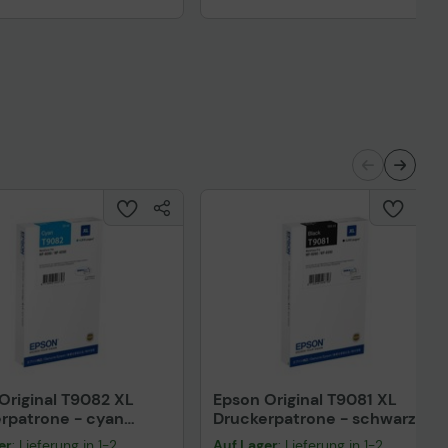
Original T9082 XL
Epson Original T9081 XL
rpatrone - cyan
Druckerpatrone - schwarz
90824N)
(C13T90814N)
er
: Lieferung in 1-2
Auf Lager
: Lieferung in 1-2