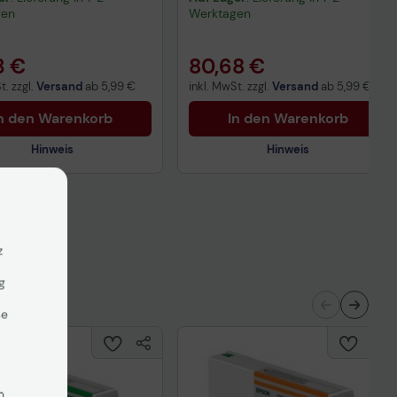
gen
Werktagen
3 €
80,68 €
t. zzgl.
Versand
ab
5,99 €
inkl. MwSt. zzgl.
Versand
ab
5,99 €
n den Warenkorb
In den Warenkorb
Hinweis
Hinweis
nisches Produktdatenblatt
Technisches Produktdatenblatt
ertragliche Informationen
Vorvertragliche Informationen
z
ß der EU-
gemäß der EU-
nverordnung
Datenverordnung
g
se
n