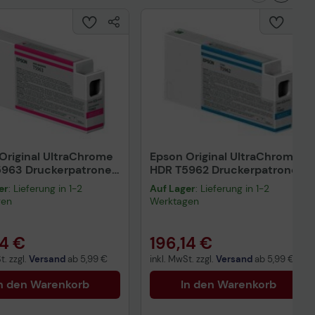
Original UltraChrome
Epson Original UltraChrome
963 Druckerpatrone
HDR T5962 Druckerpatrone
ta 350ml
cyan 350ml (C13T596200)
er
: Lieferung in 1-2
Auf Lager
: Lieferung in 1-2
596300)
gen
Werktagen
14 €
196,14 €
t. zzgl.
Versand
ab
5,99 €
inkl. MwSt. zzgl.
Versand
ab
5,99 €
n den Warenkorb
In den Warenkorb