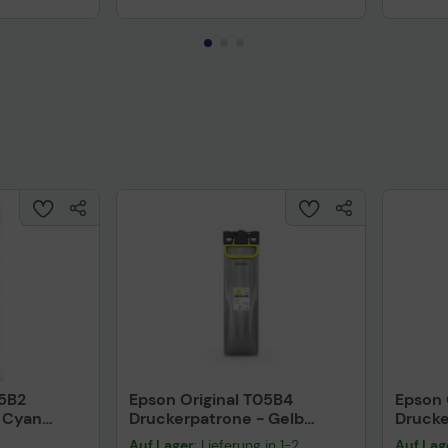
05B2
Epson Original T05B4
Epson 
 Cyan
Druckerpatrone - Gelb
Drucke
C13T05B44N
(C13T
Auf Lager
: Lieferung in 1-2
Auf Lag