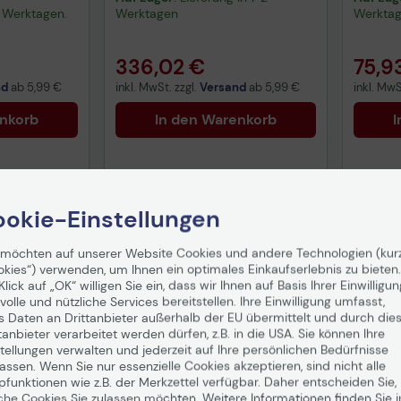
-3 Werktagen.
Werktagen
Werkta
336,02 €
75,9
nd
ab
5,99 €
inkl. MwSt. zzgl.
Versand
ab
5,99 €
inkl. MwS
enkorb
In den Warenkorb
I
okie-Einstellungen
Tech
Vorv
 möchten auf unserer Website Cookies und andere Technologien (kur
gemä
okies“) verwenden, um Ihnen ein optimales Einkaufserlebnis zu bieten.
Date
Klick auf „OK“ willigen Sie ein, dass wir Ihnen auf Basis Ihrer Einwilligun
volle und nützliche Services bereitstellen. Ihre Einwilligung umfasst,
s Daten an Drittanbieter außerhalb der EU übermittelt und durch die
tanbieter verarbeitet werden dürfen, z.B. in die USA. Sie können Ihre
tellungen verwalten und jederzeit auf Ihre persönlichen Bedürfnisse
ssen. Wenn Sie nur essenzielle Cookies akzeptieren, sind nicht alle
pfunktionen wie z.B. der Merkzettel verfügbar. Daher entscheiden Sie,
che Cookies Sie zulassen möchten. Weitere Informationen finden Sie i