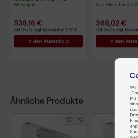
Werktagen
Artikel lieferbar in 1
538,16 €
368,02 €
inkl. MwSt. zzgl.
Versand
ab
5,99 €
inkl. MwSt. zzgl.
Versa
In den Warenkorb
In den War
Co
Wir
„Co
Ähnliche Produkte
Mit 
sinn
das
Drit
Eins
anpa
Sho
wel