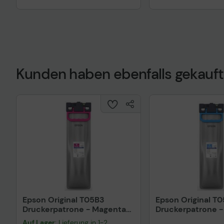
Kunden haben ebenfalls gekauft
Epson Original T05B3
Epson Original T
Druckerpatrone - Magenta
Druckerpatrone -
C13T05B34N
C13T05B24N
Auf Lager
: Lieferung in 1-2