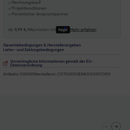
1
Rechnungskauf
Projektkonditionen
Persönlicher Ansprechpartner
Ab
9,99 €/Mo.
mieten mit
Mehr erfahren
Garantiebedingungen & Herstellerangaben
Liefer- und Zahlungsbedingungen
Vorvertragliche Informationen gemäß der EU-
Datenverordnung
Artikelnr.:
1068981
Herstellernr.:
C13T636100
EAN:
10343870819