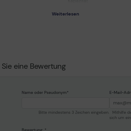
Kapazität
Patronenmerkmale
Weiterlesen
hrome HDR - Photo
Informationen zur K
ginal - Tintenpatrone
e
Entwickelt für
z
 Sie eine Bewertung
hrome High Dynamic Range
90 AGFA, Pro 7900, Pro
ro 7900 Designer Edition,
A, Pro 9900, Pro WT7900
Name oder Pseudonym
E-Mail-Adr
ion
Bitte mindestens 3 Zeichen eingeben.
Mithilfe 
sich um ei
Bewertung: