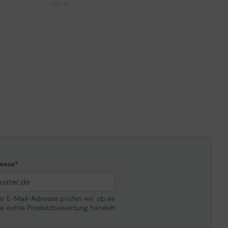
191 g
l
Tintenpatrone
Tintenstrahl
Gloss Enhancer
130 ml
HP Vivera
ompatibilität
HP DesignJet Z2100, Z2100 GP, Z3100,
esse
Z3100 GP, Z3100ps GP, Z3200, Z3200ps,
Z5200 PostScript
der E-Mail-Adresse prüfen wir, ob es
ne echte Produktbewertung handelt