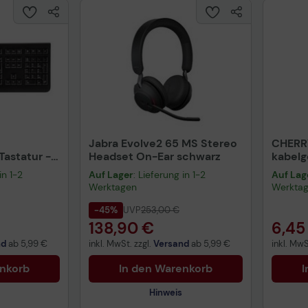
Jabra Evolve2 65 MS Stereo
CHERR
astatur -
Headset On-Ear schwarz
kabel
warz
schwa
in 1-2
Auf Lager
: Lieferung in 1-2
Auf Lag
Werktagen
Werkta
-45%
UVP
253,00 €
138,90 €
6,45
nd
ab
5,99 €
inkl. MwSt. zzgl.
Versand
ab
5,99 €
inkl. MwS
enkorb
In den Warenkorb
I
Hinweis