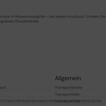
nisse in Museumsqualität - bei jedem Ausdruck. Erzielen Si
ngslosen Druckbetrieb.
Allgemein
ard
Transportbreite
Transporttiefe
275,0882780528765,10882780528762,20882780528769
Transporthöhe