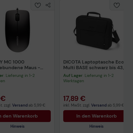
Y MC 1000
DICOTA Laptoptasche Eco
gebundene Maus -
Multi BASE schwarz bis 43,9
rz
cm (17,3 Zoll)
er
: Lieferung in 1-2
Auf Lager
: Lieferung in 1-2
gen
Werktagen
 €
17,89 €
t. zzgl.
Versand
ab
5,99 €
inkl. MwSt. zzgl.
Versand
ab
5,99 €
n den Warenkorb
In den Warenkorb
Hinweis
Hinweis