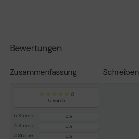
Hauptmerkmale
Produktbeschreibung
HP 70 - Gloss
Tintenpatron
Verbrauchsmaterialtyp
Tintenpatron
Bewertungen
Drucktechnologie
Tintenstrahl
Druckfarbe
Gloss Enhanc
Kapazität
130 ml
Zusammenfassung
Schreiben
Patronenmerkmale
HP Vivera
Entwickelt für
DesignJet Z21
Z3100 GP, Z3
0
Z5200 PostSc
0 von 5
5 Sterne
0%
4 Sterne
0%
3 Sterne
0%