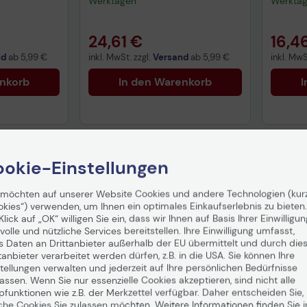
Werktagen
Werkta
24,61 €
16,4
nd
ab
5,99 €
inkl. MwSt. zzgl.
Versand
ab
5,99 €
inkl. MwS
enkorb
In den Warenkorb
I
okie-Einstellungen
 möchten auf unserer Website Cookies und andere Technologien (kur
okies“) verwenden, um Ihnen ein optimales Einkaufserlebnis zu bieten.
Klick auf „OK“ willigen Sie ein, dass wir Ihnen auf Basis Ihrer Einwilligun
volle und nützliche Services bereitstellen. Ihre Einwilligung umfasst,
s Daten an Drittanbieter außerhalb der EU übermittelt und durch die
tanbieter verarbeitet werden dürfen, z.B. in die USA. Sie können Ihre
tellungen verwalten und jederzeit auf Ihre persönlichen Bedürfnisse
ssen. Wenn Sie nur essenzielle Cookies akzeptieren, sind nicht alle
pfunktionen wie z.B. der Merkzettel verfügbar. Daher entscheiden Sie,
che Cookies Sie zulassen möchten. Weitere Informationen finden Sie i