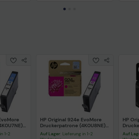
Technisches Produktdatenblatt
Prüfbericht für Lithiumbatterien
uktdatenblatt
Tech
 EvoMore
HP Original 924e EvoMore
HP Ori
(4K0U7NE)
Druckerpatrone (4K0U8NE)
Drucke
magenta
magent
in 1-2
Auf Lager
: Lieferung in 1-2
Auf Lag