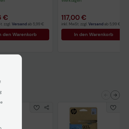
gen
Werktagen
6 €
117,00 €
t. zzgl.
Versand
ab
5,99 €
inkl. MwSt. zzgl.
Versand
ab
5,99 €
n den Warenkorb
In den Warenkorb
z
g
se
n