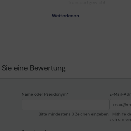
Transportgewicht
Weiterlesen
Verbrauchsmateria
 Enhancer - Original -
e
Verbrauchsmaterialtyp
e
Drucktechnologie
Farbe
er
Kapazität
Patronenmerkmale
 Sie eine Bewertung
00, Z2100 GP, Z3100,
Informationen zur K
100ps GP, Z3200, Z3200ps,
ript
Entwickelt für
Name oder Pseudonym
E-Mail-Adr
Bitte mindestens 3 Zeichen eingeben.
Mithilfe 
sich um ei