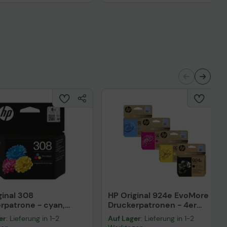
Technisches Produktdatenblatt
nisches Produktdatenblatt
ginal 308
HP Original 924e EvoMore
rpatrone - cyan,
Druckerpatronen - 4er
a, gelb (7FP20UE)
Multipack cyan, magenta,
er
: Lieferung in 1-2
Auf Lager
: Lieferung in 1-2
gelb, schwarz