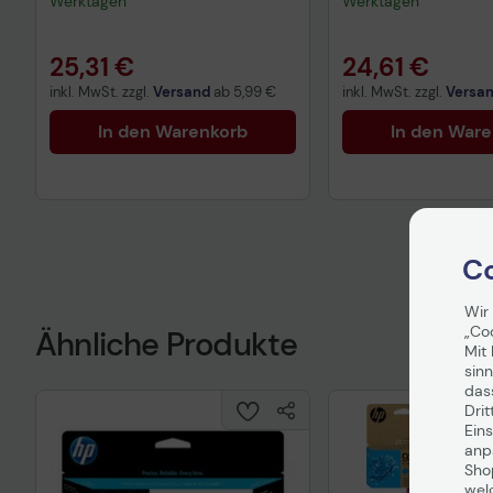
Werktagen
Werktagen
25,31 €
24,61 €
inkl. MwSt. zzgl.
Versand
ab
5,99 €
inkl. MwSt. zzgl.
Versa
In den Warenkorb
In den War
Co
Wir
„Co
Ähnliche Produkte
Mit 
sinn
das
Drit
Eins
anpa
Sho
wel