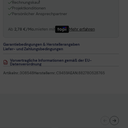
1
Rechnungskauf
Projektkonditionen
Persönlicher Ansprechpartner
Ab
2,78 €/Mo.
mieten mit
Mehr erfahren
Garantiebedingungen & Herstellerangaben
Liefer- und Zahlungsbedingungen
Vorvertragliche Informationen gemäß der EU-
Datenverordnung
Artikelnr.:
308548
Herstellernr.:
C9459A
EAN:
882780528765