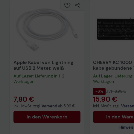
Apple Kabel von Lightning
CHERRY KC 1000
auf USB 2 Meter, weiß
kabelgebundene T
QWERTZ DE - sch
Auf Lager
: Lieferung in 1-2
Auf Lager
: Lieferung 
Werktagen
Werktagen
-6%
UVP
16,99 €
7,80 €
15,90 €
inkl. MwSt. zzgl.
Versand
ab
5,99 €
inkl. MwSt. zzgl.
Versa
In den Warenkorb
In den War
Hinweis