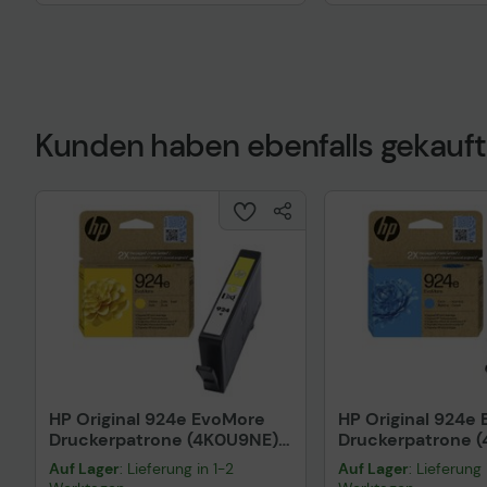
Kunden haben ebenfalls gekauft
Technisches Prod
HP Original 924e EvoMore
HP Original 924e
Druckerpatrone (4K0U9NE)
Druckerpatrone 
gelb
cyan
Auf Lager
: Lieferung in 1-2
Auf Lager
: Lieferung 