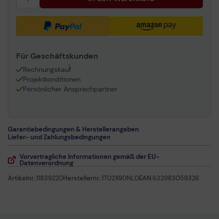
Für Geschäftskunden
1
Rechnungskauf
Projektkonditionen
Persönlicher Ansprechpartner
Garantiebedingungen & Herstellerangaben
Liefer- und Zahlungsbedingungen
Vorvertragliche Informationen gemäß der EU-
Datenverordnung
Artikelnr.:
11839220
Herstellernr.:
1T02X90NL0
EAN:
632983059326