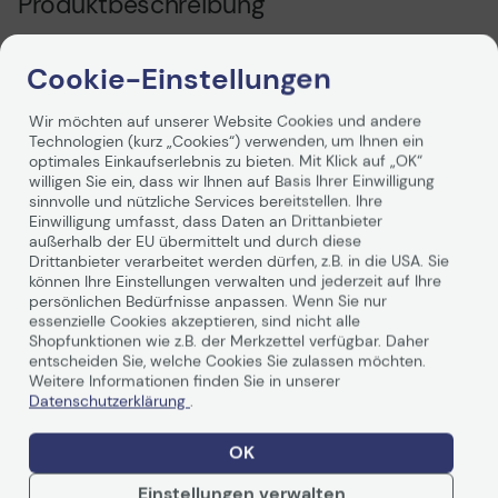
Produktbeschreibung
Mit seinem reichen Angebot von Druckerzubehör und
Cookie-Einstellungen
Verbrauchsmaterialen besorgt Kyocera seinen Kunden
die hochwertigen Drucklösungen, die Ihre Produktivität
und Komfort besser machen und Geld und Zeit sparen.
Wir möchten auf unserer Website Cookies und andere
Vertrauen Sie die Qualität und Erfahrung von Kyocera
Technologien (kurz „Cookies“) verwenden, um Ihnen ein
und Sie werden nie davon bedauern!
optimales Einkaufserlebnis zu bieten. Mit Klick auf „OK“
willigen Sie ein, dass wir Ihnen auf Basis Ihrer Einwilligung
sinnvolle und nützliche Services bereitstellen. Ihre
Einwilligung umfasst, dass Daten an Drittanbieter
außerhalb der EU übermittelt und durch diese
Drittanbieter verarbeitet werden dürfen, z.B. in die USA. Sie
können Ihre Einstellungen verwalten und jederzeit auf Ihre
persönlichen Bedürfnisse anpassen. Wenn Sie nur
essenzielle Cookies akzeptieren, sind nicht alle
Technische Daten
Shopfunktionen wie z.B. der Merkzettel verfügbar. Daher
entscheiden Sie, welche Cookies Sie zulassen möchten.
Weitere Informationen finden Sie in unserer
Datenschutzerklärung
.
Allgemein
OK
Hersteller
Kyocera
Herst. Art. Nr.
1T02X90NL0
Einstellungen verwalten