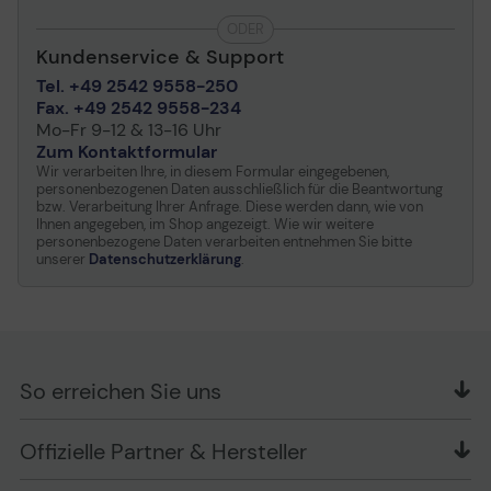
ODER
Kundenservice & Support
Tel. +49 2542 9558-250
Fax. +49 2542 9558-234
Mo-Fr 9-12 & 13-16 Uhr
Zum Kontaktformular
Wir verarbeiten Ihre, in diesem Formular eingegebenen,
personenbezogenen Daten ausschließlich für die Beantwortung
bzw. Verarbeitung Ihrer Anfrage. Diese werden dann, wie von
Ihnen angegeben, im Shop angezeigt. Wie wir weitere
personenbezogene Daten verarbeiten entnehmen Sie bitte
unserer
Datenschutzerklärung
.
So erreichen Sie uns
OFFICE Partner GmbH
Offizielle Partner & Hersteller
Schlesierring 35
48712 Gescher