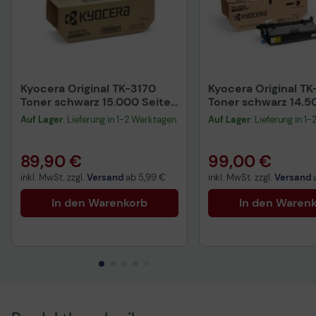
Kyocera Original TK-3170
Kyocera Original T
Toner schwarz 15.000 Seiten
Toner schwarz 14.5
(1T02T80NL0) für ECOSYS
für Ecosys M3145id
Auf Lager
: Lieferung in 1-2 Werktagen
Auf Lager
: Lieferung in 1
P3050dn, P3055dn,
M3645idn
P3060dn
89,90 €
99,00 €
inkl. MwSt. zzgl.
Versand
ab
5,99 €
inkl. MwSt. zzgl.
Versand
In den Warenkorb
In den Waren