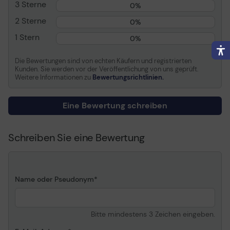
Ergiebigkeit
Bis zu 40000 Seiten
3 Sterne
0%
2 Sterne
0%
Informationen zur Kompatibilität
1 Stern
0%
Kompatibel mit
Kyocera ECOSYS
P3260dn
Die Bewertungen sind von echten Käufern und registrierten
Kunden. Sie werden vor der Veröffentlichung von uns geprüft.
Weitere Informationen zu
Bewertungsrichtlinien.
Allgemein
Eine Bewertung schreiben
Schreiben Sie eine Bewertung
Name oder Pseudonym
Bitte mindestens 3 Zeichen eingeben.