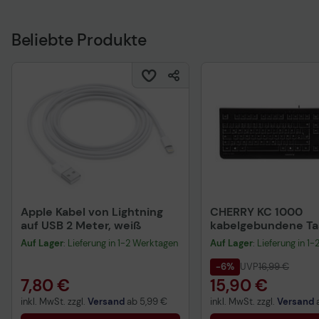
Beliebte Produkte
Apple Kabel von Lightning
CHERRY KC 1000
auf USB 2 Meter, weiß
kabelgebundene Tas
QWERTZ DE - schwa
Auf Lager
: Lieferung in 1-2 Werktagen
Auf Lager
: Lieferung in 1
-6%
UVP
16,99 €
7,80 €
15,90 €
inkl. MwSt. zzgl.
Versand
ab
5,99 €
inkl. MwSt. zzgl.
Versand