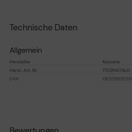
Technische Daten
Allgemein
Hersteller
Kyocera
Herst. Art. Nr.
1T02R4CNL0
EAN
0632983035
Hauptmerkmale
Produktbeschreibung
Kyocera TK 51
Tonerpatrone
Produkttyp
Tonerpatrone
Bewertungen
Drucktechnologie
Laser