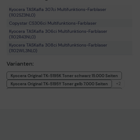
Kyocera TASKalfa 307ci Multifunktions-Farblaser
(1102SZ3NL0)
Copystar CS306ci Multifunktions-Farblaser
Kyocera TASKalfa 306ci Multifunktions-Farblaser
(1102R43NL0)
Kyocera TASKalfa 308ci Multifunktions-Farblaser
(1102WL3NL0)
Varianten:
Kyocera Original TK-5195K Toner schwarz 15.000 Seiten
+2
Kyocera Original TK-5195Y Toner gelb 7.000 Seiten
Kyocera Original TK-5195M Toner magenta 7.000 Seiten
Kyocera Original TK-5195C Toner cyan 7.000 Seiten