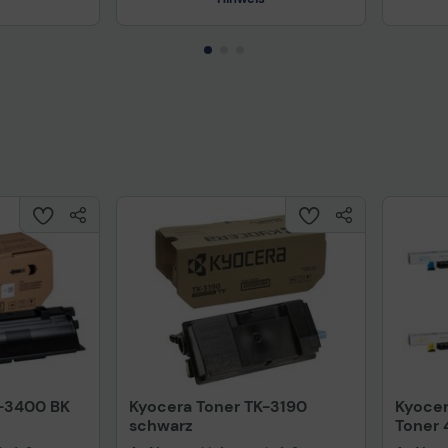
Technisches Produktdatenblatt
Prüfbericht für Lithiumbatterien
uktdatenblatt
Tech
K-3400 BK
Kyocera Toner TK-3190
Kyocer
schwarz
Toner 
30.000