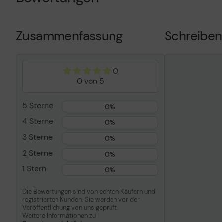
Druckfarbe
Cyan
Ergiebigkeit
Bis zu 7000 
Zusammenfassung
Schreiben
Kompatibel mit
TASKalfa 306c
0
0 von 5
5 Sterne
0%
4 Sterne
0%
3 Sterne
0%
2 Sterne
0%
1 Stern
0%
Die Bewertungen sind von echten Käufern und
registrierten Kunden. Sie werden vor der
Veröffentlichung von uns geprüft.
Weitere Informationen zu