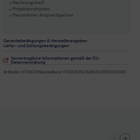
1
Rechnungskauf
Projektkonditionen
Persönlicher Ansprechpartner
Garantiebedingungen & Herstellerangaben
Liefer- und Zahlungsbedingungen
Vorvertragliche Informationen gemäß der EU-
Datenverordnung
Artikelnr.:
5758072
Herstellernr.:
1T02R4CNL0
EAN:
632983035665