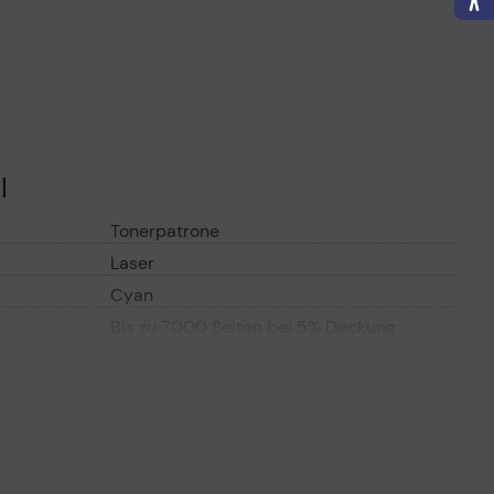
l
Tonerpatrone
Laser
Cyan
Bis zu 7000 Seiten bei 5% Deckung
ompatibilität
Kyocera TASKalfa 306ci, 308ci