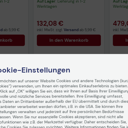
in 1-2
Auf Lager
: Lieferung in 1-2
Auf Lag
Werktagen
Werkta
132,08 €
479,
nd
ab
5,99 €
inkl. MwSt. zzgl.
Versand
ab
5,99 €
inkl. MwS
enkorb
In den Warenkorb
I
okie-Einstellungen
 möchten auf unserer Website Cookies und andere Technologien (kur
okies“) verwenden, um Ihnen ein optimales Einkaufserlebnis zu bieten.
Klick auf „OK“ willigen Sie ein, dass wir Ihnen auf Basis Ihrer Einwilligun
volle und nützliche Services bereitstellen. Ihre Einwilligung umfasst,
s Daten an Drittanbieter außerhalb der EU übermittelt und durch die
tanbieter verarbeitet werden dürfen, z.B. in die USA. Sie können Ihre
tellungen verwalten und jederzeit auf Ihre persönlichen Bedürfnisse
ssen. Wenn Sie nur essenzielle Cookies akzeptieren, sind nicht alle
pfunktionen wie z.B. der Merkzettel verfügbar. Daher entscheiden Sie,
che Cookies Sie zulassen möchten. Weitere Informationen finden Sie i