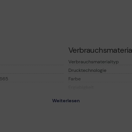
Verbrauchsmateria
Verbrauchsmaterialtyp
Drucktechnologie
665
Farbe
Ergiebigkeit
Weiterlesen
Informationen zur K
95C - Cyan - Original -
Kompatibel mit
Allgemein