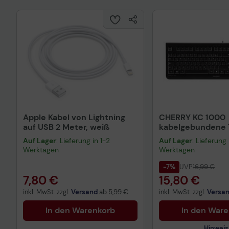
Apple Kabel von Lightning
CHERRY KC 1000
auf USB 2 Meter, weiß
kabelgebundene T
QWERTZ DE - sch
Auf Lager
: Lieferung in 1-2
Auf Lager
: Lieferung 
Werktagen
Werktagen
-7%
UVP
16,99 €
7,80 €
15,80 €
inkl. MwSt. zzgl.
Versand
ab
5,99 €
inkl. MwSt. zzgl.
Versa
In den Warenkorb
In den War
Hinweis