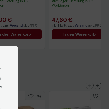
er
: Lieferung in 1-2
Auf Lager
: Lieferung in 1-2
gen
Werktagen
00 €
47,60 €
t. zzgl.
Versand
ab
5,99 €
inkl. MwSt. zzgl.
Versand
ab
5,99 €
n den Warenkorb
In den Warenkorb
z
g
se
n