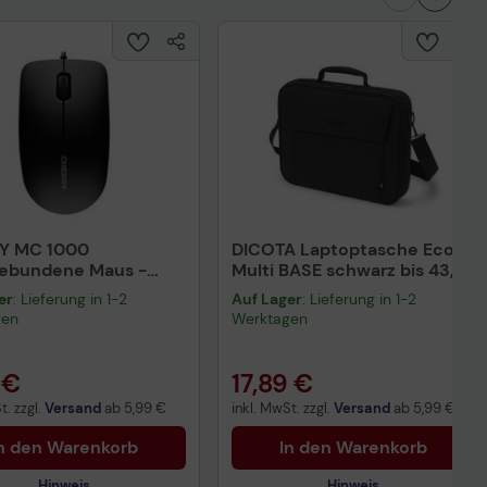
Y MC 1000
DICOTA Laptoptasche Eco
gebundene Maus -
Multi BASE schwarz bis 43,9
rz
cm (17,3 Zoll)
er
: Lieferung in 1-2
Auf Lager
: Lieferung in 1-2
gen
Werktagen
 €
17,89 €
t. zzgl.
Versand
ab
5,99 €
inkl. MwSt. zzgl.
Versand
ab
5,99 €
n den Warenkorb
In den Warenkorb
Hinweis
Hinweis