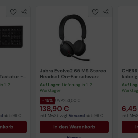
Jabra Evolve2 65 MS Stereo
CHERR
astatur -
Headset On-Ear schwarz
kabel
warz
schwa
in 1-2
Auf Lager
: Lieferung in 1-2
Auf Lag
Werktagen
Werkta
-45%
UVP
253,00 €
138,90 €
6,45
nd
ab
5,99 €
inkl. MwSt. zzgl.
Versand
ab
5,99 €
inkl. MwS
enkorb
In den Warenkorb
I
Hinweis