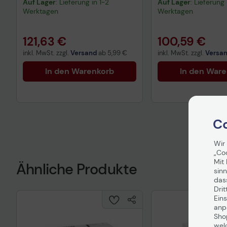
Auf Lager
: Lieferung in 1-2
Auf Lager
: Lieferung 
Werktagen
Werktagen
121,63 €
100,59 €
inkl. MwSt. zzgl.
Versand
ab
5,99 €
inkl. MwSt. zzgl.
Versa
In den Warenkorb
In den War
Co
Wir
„Co
Mit 
Ähnliche Produkte
sinn
das
Drit
Eins
anpa
Sho
wel