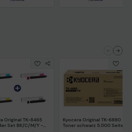
Technisches Produktdatenblatt
nisches Produktdatenblatt
a Original TK-8465
Kyocera Original TK-6880
4er Set BK/C/M/Y -
Toner schwarz 5.000 Seiten
/20.000 Seiten
1T0C2V0NL1