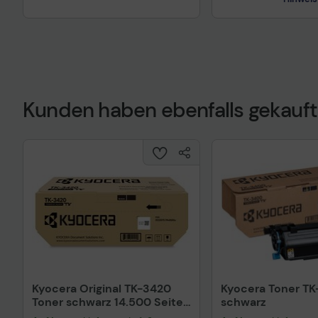
Kunden haben ebenfalls gekauft
Technisches Prod
Kyocera Original TK-3420
Kyocera Toner T
Toner schwarz 14.500 Seiten
schwarz
1T0C0Y0NL1