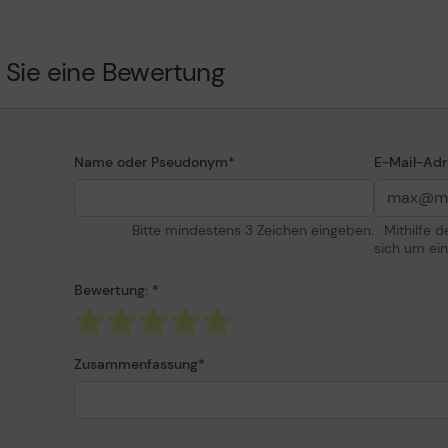
Seiten bei 5% Deckung
 Sie eine Bewertung
i, 308ci
Name oder Pseudonym
E-Mail-Adr
Bitte mindestens 3 Zeichen eingeben.
Mithilfe 
sich um ei
Bewertung:
Zusammenfassung