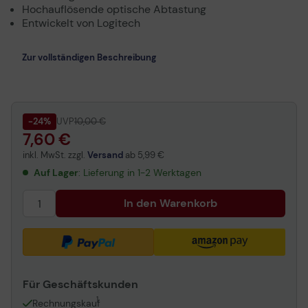
Hochauflösende optische Abtastung
Entwickelt von Logitech
Zur vollständigen Beschreibung
-24%
UVP
10,00 €
7,60 €
inkl. MwSt. zzgl.
Versand
ab
5,99 €
Auf Lager
: Lieferung in 1-2 Werktagen
In den Warenkorb
Für Geschäftskunden
1
Rechnungskauf