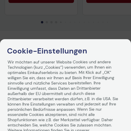
Produktbeschreibung
Cookie-Einstellungen
Logitech M90 Maus
Wir möchten auf unserer Website Cookies und andere
Technologien (kurz „Cookies“) verwenden, um Ihnen ein
optimales Einkaufserlebnis zu bieten. Mit Klick auf „OK“
willigen Sie ein, dass wir Ihnen auf Basis Ihrer Einwilligung
Dank präziser optischer Abtastung sind Sie bei der
sinnvolle und nützliche Services bereitstellen. Ihre
Logitech M90 Maus immer auf dem richtigen Weg.
Einwilligung umfasst, dass Daten an Drittanbieter
Flüssige Mausbewegungen – mit oder ohne Mauspad.
außerhalb der EU übermittelt und durch diese
Drittanbieter verarbeitet werden dürfen, z.B. in die USA. Sie
können Ihre Einstellungen verwalten und jederzeit auf Ihre
Merkmale:
persönlichen Bedürfnisse anpassen. Wenn Sie nur
Weiterlesen
essenzielle Cookies akzeptieren, sind nicht alle
Shopfunktionen wie z.B. der Merkzettel verfügbar. Daher
Einfaches Einrichten und Bedienen:
Die Einrichtung ist
entscheiden Sie, welche Cookies Sie zulassen möchten.
schnell und einfach: Schließen Sie einfach das Kabel an
Weitere Informationen finden Sie in unserer