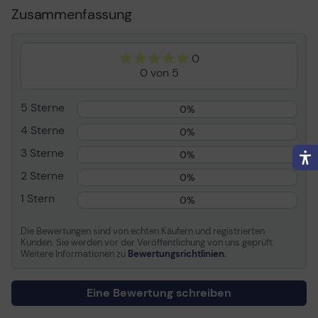
Zusammenfassung
Erweiterung/Konnektivität
Lieferumfang:
Schnittstellen
1 x USB - 4-polig USB Typ
0
A
0 von 5
Maus
Bedineungsanleitung
Software / Systemanforderungen
5 Sterne
0%
Erforderliches
Apple MacOS X 10.4 oder
4 Sterne
0%
Betriebssystem
höher, Linux Kernel 2.6.x
3 Sterne
0%
oder höher, Microsoft
Windows Vista / XP / 7
2 Sterne
0%
Zusätzliche
USB-Anschluss
1 Stern
0%
Anforderungen
Die Bewertungen sind von echten Käufern und registrierten
Herstellergarantie
Kunden. Sie werden vor der Veröffentlichung von uns geprüft.
Weitere Informationen zu
Bewertungsrichtlinien.
Service und Support
Begrenzte Garantie - 3
Jahre
Eine Bewertung schreiben