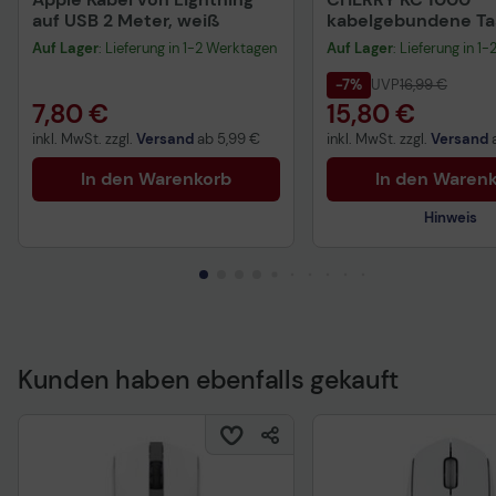
auf USB 2 Meter, weiß
kabelgebundene Tas
QWERTZ DE - schwa
Auf Lager
: Lieferung in 1-2 Werktagen
Auf Lager
: Lieferung in 1
-7%
UVP
16,99 €
7,80 €
15,80 €
inkl. MwSt. zzgl.
Versand
ab
5,99 €
inkl. MwSt. zzgl.
Versand
In den Warenkorb
In den Waren
Hinweis
Kunden haben ebenfalls gekauft
Technisches Produkt