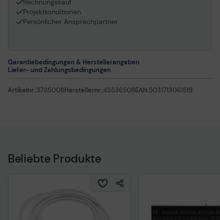
Rechnungskauf
Projektkonditionen
Persönlicher Ansprechpartner
Garantiebedingungen & Herstellerangaben
Liefer- und Zahlungsbedingungen
Artikelnr.:
3735008
Herstellernr.:
45536508
EAN:
5031713061519
Beliebte Produkte