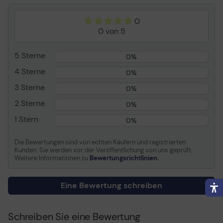
Verbrauchsmaterial
0
0 von 5
Verbrauchsmaterialtyp
Tonerpatrone
Drucktechnologie
LED
5 Sterne
0%
Farbe
Schwarz
4 Sterne
0%
Kapazität
Bis zu 38000 Seiten
3 Sterne
0%
Informationen zur Kompatibilität
2 Sterne
0%
Entwickelt für
OKI C931
1 Stern
0%
Die Bewertungen sind von echten Käufern und registrierten
Kunden. Sie werden vor der Veröffentlichung von uns geprüft.
Weitere Informationen zu
Bewertungsrichtlinien.
Eine Bewertung schreiben
Schreiben Sie eine Bewertung