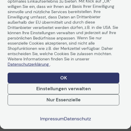
optimales Einkaufserlebnis zu bieten. Mit Klick auf „OK“
Technische Daten
willigen Sie ein, dass wir Ihnen auf Basis Ihrer Einwilligung
sinnvolle und nützliche Services bereitstellen. Ihre
Einwilligung umfasst, dass Daten an Drittanbieter
außerhalb der EU übermittelt und durch diese
Allgemein
Drittanbieter verarbeitet werden dürfen, z.B. in die USA. Sie
können Ihre Einstellungen verwalten und jederzeit auf Ihre
Hersteller
OKI
persönlichen Bedürfnisse anpassen. Wenn Sie nur
essenzielle Cookies akzeptieren, sind nicht alle
Herst. Art. Nr.
45536508
Shopfunktionen wie z.B. der Merkzettel verfügbar. Daher
EAN
entscheiden Sie, welche Cookies Sie zulassen möchten.
5031713061519
Weitere Informationen finden Sie in unserer
Datenschutzerklärung
.
Hauptmerkmale
OK
Produktbeschreibung
OKI - Tonerpatrone -
Weiterlesen
Schwarz
Einstellungen verwalten
Verbrauchsmaterialtyp
Tonerpatrone
Nur Essenzielle
Drucktechnologie
LED
Bewertungen
Druckfarbe
Schwarz
Kapazität
Bis zu 38000 Seiten
Impressum
Datenschutz
Zusammenfassung
Entwickelt für
C931