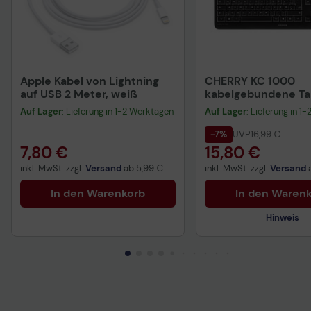
Apple Kabel von Lightning
CHERRY KC 1000
auf USB 2 Meter, weiß
kabelgebundene Tas
QWERTZ DE - schwa
Auf Lager
: Lieferung in 1-2 Werktagen
Auf Lager
: Lieferung in 1
-7%
UVP
16,99 €
7,80 €
15,80 €
inkl. MwSt. zzgl.
Versand
ab
5,99 €
inkl. MwSt. zzgl.
Versand
In den Warenkorb
In den Waren
Hinweis