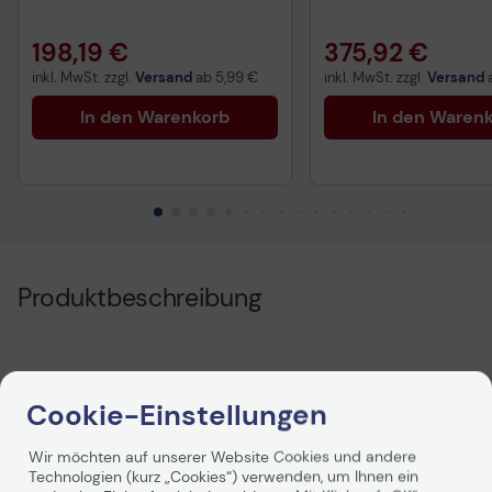
198,19 €
375,92 €
inkl. MwSt. zzgl.
Versand
ab
5,99 €
inkl. MwSt. zzgl.
Versand
In den Warenkorb
In den Waren
Produktbeschreibung
Cookie-Einstellungen
Wir möchten auf unserer Website Cookies und andere
Technologien (kurz „Cookies“) verwenden, um Ihnen ein