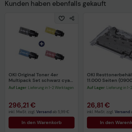
Kunden haben ebenfalls gekauft
Technisches Produkt
OKI Original Toner 4er
OKI Resttonerbehäl
Multipack Set schwarz cyan
11.000 Seiten (090
magenta gelb (09006260
Auf Lager
: Lieferung in 1-2 Werktagen
Auf Lager
: Lieferung in 1
09006261 09006262
09006263)
296,21 €
26,81 €
inkl. MwSt. zzgl.
Versand
ab
5,99 €
inkl. MwSt. zzgl.
Versand
In den Warenkorb
In den Waren