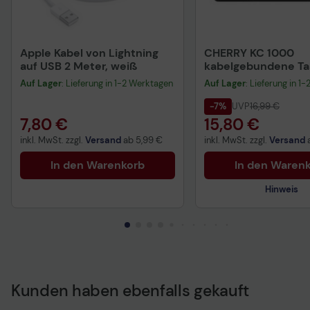
Apple Kabel von Lightning
CHERRY KC 1000
auf USB 2 Meter, weiß
kabelgebundene Tas
QWERTZ DE - schwa
Auf Lager
: Lieferung in 1-2 Werktagen
Auf Lager
: Lieferung in 1
-7%
UVP
16,99 €
7,80 €
15,80 €
inkl. MwSt. zzgl.
Versand
ab
5,99 €
inkl. MwSt. zzgl.
Versand
In den Warenkorb
In den Waren
Hinweis
Kunden haben ebenfalls gekauft
Technisches Produkt