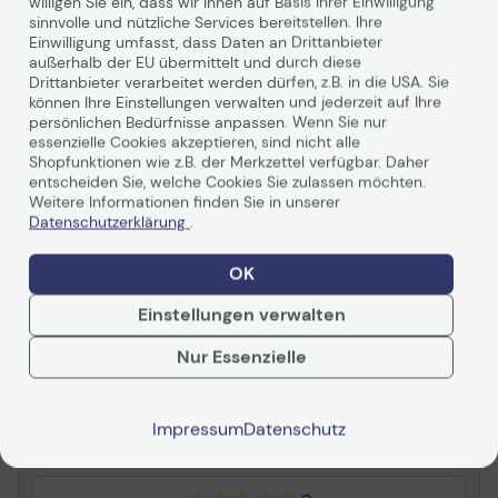
willigen Sie ein, dass wir Ihnen auf Basis Ihrer Einwilligung
sinnvolle und nützliche Services bereitstellen. Ihre
Einwilligung umfasst, dass Daten an Drittanbieter
Herstellerinformationen
außerhalb der EU übermittelt und durch diese
Drittanbieter verarbeitet werden dürfen, z.B. in die USA. Sie
Hersteller
OKI
können Ihre Einstellungen verwalten und jederzeit auf Ihre
persönlichen Bedürfnisse anpassen. Wenn Sie nur
Herst. Art. Nr.
43913805
essenzielle Cookies akzeptieren, sind nicht alle
EAN
5031713041511
Shopfunktionen wie z.B. der Merkzettel verfügbar. Daher
entscheiden Sie, welche Cookies Sie zulassen möchten.
Weitere Informationen finden Sie in unserer
Hauptmerkmale
Datenschutzerklärung
.
Produktbeschreibung
OKI Trommel-Kit
Weiterlesen
OK
Verbrauchsmaterialtyp
Trommel-Kit
Einstellungen verwalten
Drucktechnologie
LED
Druckfarbe
Gelb
Nur Essenzielle
Bewertungen
Kapazität
Bis zu 15000 Seiten
Entwickelt für
C710dn, 710dtn, 710n
Zusammenfassung
Impressum
Datenschutz
Verbrauchsmaterial