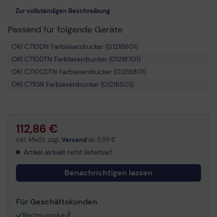
Zur vollständigen Beschreibung
Passend für folgende Geräte
OKI C710DN Farblaserdrucker (01218601)
OKI C710DTN Farblaserdrucker (01218701)
OKI C710CDTN Farblaserdrucker (01218801)
OKI C710N Farblaserdrucker (01218501)
112,86 €
inkl. MwSt. zzgl.
Versand
ab
5,99 €
Artikel aktuell nicht lieferbar!
Benachrichtigen lassen
Für Geschäftskunden
1
Rechnungskauf