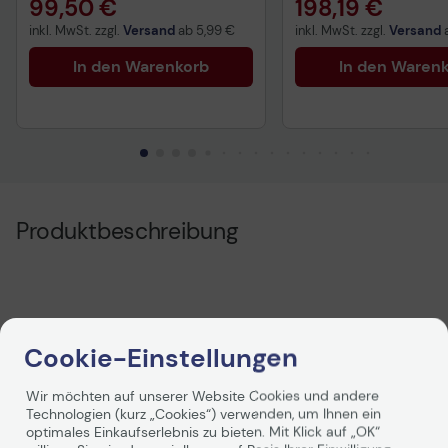
99,50 €
198,19 €
inkl. MwSt. zzgl.
Versand
ab
5,99 €
inkl. MwSt. zzgl.
Versand
In den Warenkorb
In den Waren
Produktbeschreibung
Cookie-Einstellungen
Wir möchten auf unserer Website Cookies und andere
Technologien (kurz „Cookies“) verwenden, um Ihnen ein
Technische Daten
optimales Einkaufserlebnis zu bieten. Mit Klick auf „OK“