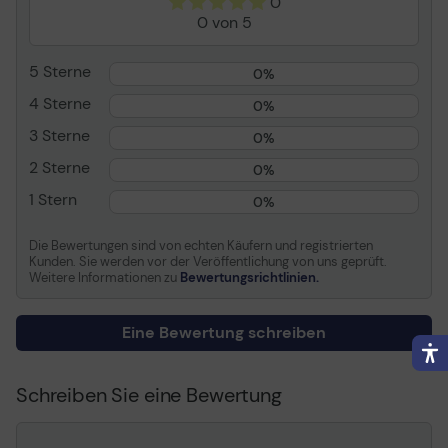
0
Verbrauchsmaterialtyp
Trommel-Kit
0 von 5
Drucktechnologie
LED
Farbe
Gelb
5 Sterne
0%
Kapazität
Bis zu 15000 Seiten
4 Sterne
0%
3 Sterne
Informationen zur Kompatibilität
0%
2 Sterne
0%
Entwickelt für
OKI C710dn, 710dtn, 710n
1 Stern
0%
Die Bewertungen sind von echten Käufern und registrierten
Kunden. Sie werden vor der Veröffentlichung von uns geprüft.
Weitere Informationen zu
Bewertungsrichtlinien.
Eine Bewertung schreiben
Schreiben Sie eine Bewertung