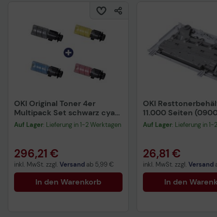
OKI Original Toner 4er
OKI Resttonerbehäl
Multipack Set schwarz cyan
11.000 Seiten (090
magenta gelb (09006260
Auf Lager
: Lieferung in 1-2 Werktagen
Auf Lager
: Lieferung in 1
09006261 09006262
09006263)
296,21 €
26,81 €
inkl. MwSt. zzgl.
Versand
ab
5,99 €
inkl. MwSt. zzgl.
Versand
In den Warenkorb
In den Waren