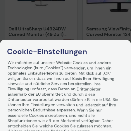
Dell UltraSharp U4924DW
Samsung ViewFinit
Curved Monitor (49 Zoll)
Curved Monitor 124
124,5 cm
Auf Lager
: Lieferung in 1-2
Auf Lager
: Lieferung in 1-
Werktagen
Werktagen
Cookie-Einstellungen
-20%
UVP
1.399,90 €
-42%
UVP
1.299,00 €
1.116,90 €
759,90 €
Wir möchten auf unserer Website Cookies und andere
Technologien (kurz „Cookies“) verwenden, um Ihnen ein
inkl. MwSt. zzgl.
Versand
ab
19,90 €
inkl. MwSt., versandkosten
optimales Einkaufserlebnis zu bieten. Mit Klick auf „OK“
willigen Sie ein, dass wir Ihnen auf Basis Ihrer Einwilligung
In den Warenkorb
In den Waren
sinnvolle und nützliche Services bereitstellen. Ihre
Einwilligung umfasst, dass Daten an Drittanbieter
Hinweis
Hinweis
außerhalb der EU übermittelt und durch diese
Drittanbieter verarbeitet werden dürfen, z.B. in die USA. Sie
können Ihre Einstellungen verwalten und jederzeit auf Ihre
persönlichen Bedürfnisse anpassen. Wenn Sie nur
Technisches Produktdatenblatt
Technisches Produkt
essenzielle Cookies akzeptieren, sind nicht alle
Shopfunktionen wie z.B. der Merkzettel verfügbar. Daher
Vorvertragliche Informationen
Vorvertragliche Info
entscheiden Sie, welche Cookies Sie zulassen möchten.
gemäß der EU-
gemäß der EU-