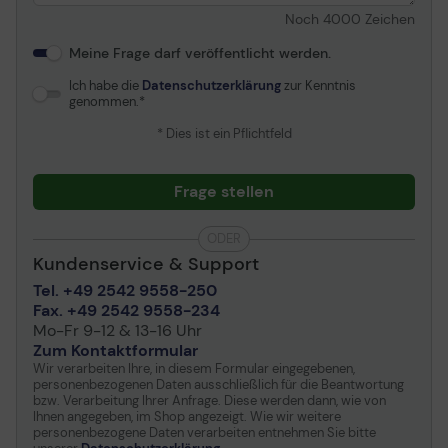
Mode, Werkstuning, Off
Noch
4000
Zeichen
Timer Plus, Niedrige
Eingangsverzögerung,
Meine Frage darf veröffentlicht werden.
Quantum Dot Technology,
Super Arena Gaming UX,
Ich habe die
Datenschutzerklärung
zur Kenntnis
Screen Size Optimizer,
genommen.
Refresh Rate Optimizer,
* Dies ist ein Pflichtfeld
RPG Mode, AOS Mode,
sRGB Mode, Picture-in-
Picture
Frage stellen
Farbe
Schwarz
Abmessungen (Breite x
ODER
114.76 cm x 41.64 cm x
Tiefe x Höhe)
53.72 cm - mit Fuß
Kundenservice & Support
Gewicht
16.7 kg
Tel. +49 2542 9558-250
Fax. +49 2542 9558-234
Mo-Fr 9-12 & 13-16 Uhr
Konnektivität
Zum Kontaktformular
Wir verarbeiten Ihre, in diesem Formular eingegebenen,
Schnittstellen
2 x DisplayPort 1.4 HDMI
personenbezogenen Daten ausschließlich für die Beantwortung
Kopfhörer 2 x USB 3.0
bzw. Verarbeitung Ihrer Anfrage. Diese werden dann, wie von
Ihnen angegeben, im Shop angezeigt. Wie wir weitere
personenbezogene Daten verarbeiten entnehmen Sie bitte
Mechanisch