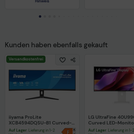
Hinweis
Technisches Produktdatenblatt
Kunden haben ebenfalls gekauft
Versandkostenfrei
iiyama ProLite
LG UltraFine 40U9
XCB4594DQSU-B1 Curved-
Curved LED-Monitor
Monitor 113 cm (44,5")
cm (40")
Auf Lager
: Lieferung in 1-2
Auf Lager
: Lieferung in 1-