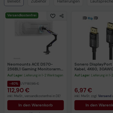
Beliebt
Zubehör
Halterungen
Lautspreche
Versandkostenfrei
Neomounts ACE DS70-
Sonero DisplayPort 
256BL1 Gaming Monitorarm
Kabel, 4K60, 30AWG
Tischhalterung 61-145 cm
schwarz, 1,50m
Auf Lager
: Lieferung in 1-2 Werktagen
Auf Lager
: Lieferung in 1
24-57 Zoll
-40%
UVP
187,95 €
112,90 €
6,97 €
inkl. MwSt., versandkostenfrei in DE!
inkl. MwSt. zzgl.
Versand
In den Warenkorb
In den Waren