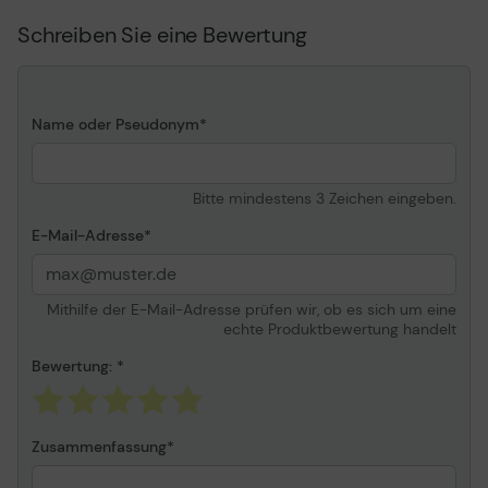
Reaktionszeit
1 ms (Gray-to-Gray)
Schreiben Sie eine Bewertung
Farbunterstützung
1,07 Mrd. Farben
Farbraum
125% sRGB, 92% Adobe
RGB, 95% DCI
Eingangsanschlüsse
HDMI, 2xDisplayPort
Name oder Pseudonym
Einstellungen der
Höhe, Drehung, Neigung
Anzeigeposition
Bitte mindestens 3 Zeichen eingeben.
Farbe
Schwarz
Abmessungen (Breite x
E-Mail-Adresse
114.76 cm x 41.64 cm x
Tiefe x Höhe) - mit Fuß
53.72 cm
Gewicht
16.7 kg
Mithilfe der E-Mail-Adresse prüfen wir, ob es sich um eine
echte Produktbewertung handelt
Allgemein
Bewertung:
Display-Typ
QLED-Monitor / TFT-
Aktivmatrix
Energie Effizienzklasse
Klasse G
Zusammenfassung
Energieklasse (HDR)
Klasse G