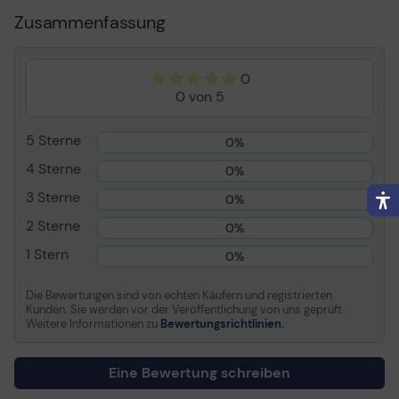
Energie Effizienzklasse
Klasse G
Zusammenfassung
Energieverbrauch pro
66 kWh
Jahr
Geschwungener
Ja
0
Bildschirm
0 von 5
Adaptive-Sync
NVIDIA G-SYNC, AMD
Technologie
FreeSync Premium Pro
5 Sterne
0%
Leistungsmerkmale
USB 3.0-Hub
4 Sterne
0%
Bildschirmtyp
VA
3 Sterne
0%
Seitenverhältnis
32:9
2 Sterne
0%
Native Auflösung
Dual Quad HD 5120 x
1 Stern
1440 bei 240 Hz
0%
Pixelpitch
0.234 mm
Die Bewertungen sind von echten Käufern und registrierten
Helligkeit
1000 cd/m²
Kunden. Sie werden vor der Veröffentlichung von uns geprüft.
Weitere Informationen zu
Bewertungsrichtlinien.
Kontrast
2500:1
HDR-fähig
HDR10+ / DisplayHDR
Eine Bewertung schreiben
1000