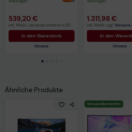
mattschwarz
Werktagen
Werktagen
539,20 €
1.311,98 €
inkl. MwSt., versandkostenfrei in DE!
inkl. MwSt. zzgl.
Versand
In den Warenkorb
In den Waren
Hinweis
Hinweis
Technisches Produktdatenblatt
Produktdatenblatt
Vorvertragliche Informationen
gemäß der EU-
Datenverordnung
Ähnliche Produkte
Produktdatenblatt
Versandkostenfrei