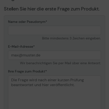
HDR-Zertifizierung
DisplayHDR 1000
Stellen Sie hier die erste Frage zum Produkt.
Farbunterstützung
1,07 Mrd. Farben
Farbraum
125% sRGB, 92% Adobe
RGB, 95% DCI
Name oder Pseudonym
Reaktionszeit
1 ms (Gray-to-Gray)
Horizontaler
178
Bitte mindestens 3 Zeichen eingeben.
Betrachtungswinkel
Vertikaler
E-Mail-Adresse
178
Betrachtungswinkel
Hintergrundbeleuchtungs-
LED-
Wir benachrichtigen Sie per Mail über eine Antwort.
Technologie
Hintergrundbeleuchtung
Besonderheiten
HighBrightness, Bild für
Ihre Frage zum Produkt
Bild, Cinema Mode, Mega
Dynamic Contrast Ratio,
Black eQualizer,
CustomColor Mode, FPS
Mode, flimmerfreie
Technologie, RTS Mode,
Image Size, Eye Saver