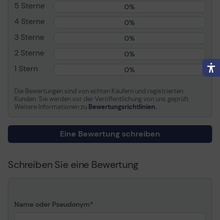
M2028W
5 Sterne
0%
Samsung Xpress SL-
4 Sterne
M2010, SL-M2010W, SL-
0%
M2020, SL-M2020W, SL-
3 Sterne
0%
M2021, SL-M2021W, SL-
M2022, SL-M2022W, SL-
2 Sterne
0%
M2023, SL-M2023W, SL-
1 Stern
0%
M2026, SL-M2026W, SL-
M2027, SL-M2027W, SL-
M2029, SL-M2029W, SL-
Die Bewertungen sind von echten Käufern und registrierten
Kunden. Sie werden vor der Veröffentlichung von uns geprüft.
M2060, SL-M2060FH, SL-
Weitere Informationen zu
Bewertungsrichtlinien.
M2060FW, SL-M2060NW,
SL-M2060W, SL-M2070,
SL-M2070F, SL-
Eine Bewertung schreiben
M2070FW, SL-M2070HW,
SL-M2070L, SL-M2070W,
SL-M2071, SL-M2071F, SL-
Schreiben Sie eine Bewertung
M2071FH, SL-M2071FW,
SL-M2071HW, SL-
M2071W, SL-M2073, SL-
M2073FW, SL-M2073W,
Name oder Pseudonym
SL-M2074, SL-M2074F,
SL-M2074FW, SL-