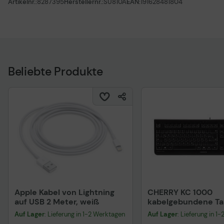
Artikelnr.:
8287395
Herstellernr.:
SU810A
EAN:
191628481804
Beliebte Produkte
Apple Kabel von Lightning
CHERRY KC 1000
auf USB 2 Meter, weiß
kabelgebundene Tas
QWERTZ DE - schwa
Auf Lager
: Lieferung in 1-2 Werktagen
Auf Lager
: Lieferung in 1