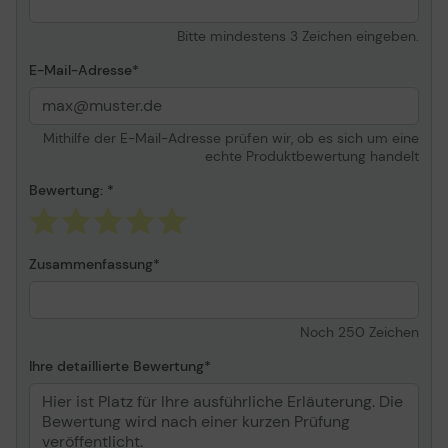
M2074W, SL-M2077, SL-
Bitte mindestens 3 Zeichen eingeben.
M2077F, SL-M2077FW,
SL-M2077W, SL-M2078,
E-Mail-Adresse
SL-M2078F, SL-
M2078FW, SL-M2078W,
SL-M2079, SL-M2079F,
SL-M2079FW, SL-
Mithilfe der E-Mail-Adresse prüfen wir, ob es sich um eine
echte Produktbewertung handelt
M2079W
Bewertung:
Zusammenfassung
Noch
250
Zeichen
Ihre detaillierte Bewertung