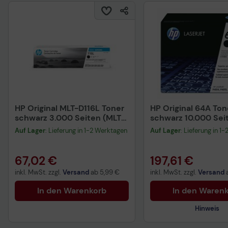
HP Original MLT-D116L Toner
HP Original 64A Ton
schwarz 3.000 Seiten (MLT-
schwarz 10.000 Sei
D116L/ELS) für Xpress
(CC364A)
Auf Lager
: Lieferung in 1-2 Werktagen
Auf Lager
: Lieferung in 1
M2625D, M2675FN,
M2825DW/ND, M2835DW
67,02 €
197,61 €
inkl. MwSt. zzgl.
Versand
ab
5,99 €
inkl. MwSt. zzgl.
Versand
In den Warenkorb
In den Waren
Hinweis