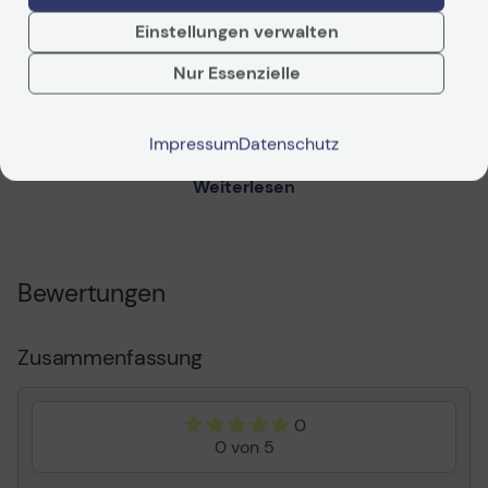
Transportbreite
35 cm
Einstellungen verwalten
Transporttiefe
15.5 cm
Nur Essenzielle
Transporthöhe
10.8 cm
Transportgewicht
860 g
Impressum
Datenschutz
Verbrauchsmaterial
Weiterlesen
Verbrauchsmaterialtyp
Tonerpatrone
Drucktechnologie
Laser
Farbe
Schwarz
Bewertungen
Enthaltene Anz.
1er-Pack
Ergiebigkeit
Bis zu 1000 Seiten
Zusammenfassung
ISO/IEC 19752
Informationen zur Kompatibilität
0
0 von 5
Kompatibel mit
Samsung SL-M2024, SL-
M2024W, SL-M2028, SL-