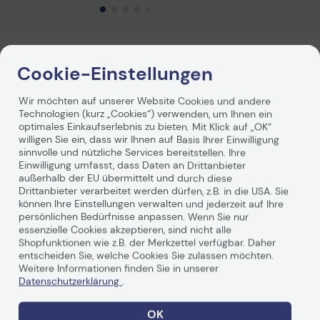
Technisches Produkt
Vorvertragliche Info
Produktbeschreibung
gemäß der EU-
Cookie-Einstellungen
Datenverordnung
Samsung Laser-Zubehör ist auf maximale
Wir möchten auf unserer Website Cookies und andere
Geräteperformance ausgelegt. Das Zubehör von
Technologien (kurz „Cookies“) verwenden, um Ihnen ein
Samsung wird ständig weiterentwickelt und verbessert
optimales Einkaufserlebnis zu bieten. Mit Klick auf „OK“
und bietet beste Performance, Zuverlässigkeit sowie
willigen Sie ein, dass wir Ihnen auf Basis Ihrer Einwilligung
hervorragende Druckqualität.
sinnvolle und nützliche Services bereitstellen. Ihre
Einwilligung umfasst, dass Daten an Drittanbieter
außerhalb der EU übermittelt und durch diese
Drittanbieter verarbeitet werden dürfen, z.B. in die USA. Sie
können Ihre Einstellungen verwalten und jederzeit auf Ihre
persönlichen Bedürfnisse anpassen. Wenn Sie nur
essenzielle Cookies akzeptieren, sind nicht alle
Shopfunktionen wie z.B. der Merkzettel verfügbar. Daher
entscheiden Sie, welche Cookies Sie zulassen möchten.
Technische Daten
Weitere Informationen finden Sie in unserer
Datenschutzerklärung
.
Allgemein
OK