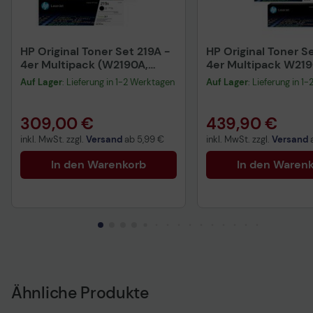
HP Original Toner Set 219A -
HP Original Toner Se
4er Multipack (W2190A,
4er Multipack W219
W2191A, W2192A, W2193A)
W2191X, W2192X, W
Auf Lager
: Lieferung in 1-2 Werktagen
Auf Lager
: Lieferung in 1
cyan, magenta, gelb
schwarz
309,00 €
439,90 €
inkl. MwSt. zzgl.
Versand
ab
5,99 €
inkl. MwSt. zzgl.
Versand
In den Warenkorb
In den Waren
Ähnliche Produkte