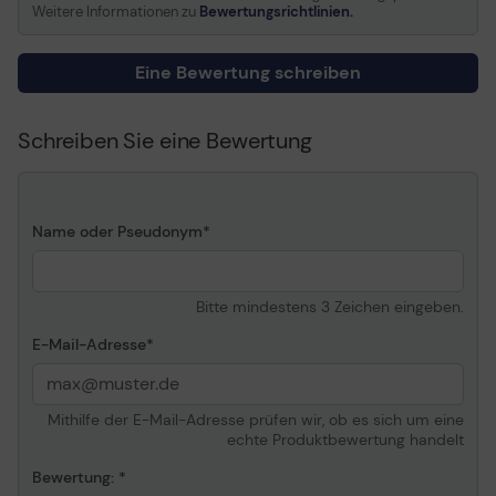
Kontrast
3000:1
Weitere Informationen zu
Bewertungsrichtlinien.
Reaktionszeit
4 ms (gray-to-gray)
Farbunterstützung
16,7 Millionen Farben
Eine Bewertung schreiben
Farbraum
119.3% sRGB,80.6% (NTSC
1976),88% DCI-P3,88.4%
Schreiben Sie eine Bewertung
Adobe RGB
Eingangsanschlüsse
2xHDMI, DisplayPort
Einstellungen der
Neigung
Anzeigeposition
Name oder Pseudonym
Spannung
Wechselstrom 100-240 V
Farbe
Schwarz, dunkelblau/grau
Bitte mindestens 3 Zeichen eingeben.
Abmessungen (Breite x
70.88 cm x 27.17 cm x
E-Mail-Adresse
Tiefe x Höhe) - mit Fuß
51.44 cm
Gewicht
6.4 kg
Kennzeichnung
HDCP 1.4
Mithilfe der E-Mail-Adresse prüfen wir, ob es sich um eine
echte Produktbewertung handelt
Allgemein
Bewertung: