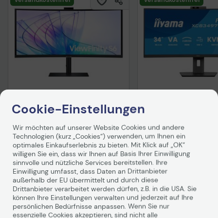
Samsung ViewFinity S6
iiyama ProLite
S34C652VAU Curved
XCB3497WQSNPH-
Cookie-Einstellungen
Monitor 86cm (34 Zoll)
Curved Business Di
Auf Lager
: Lieferung in 1-2
Auf Lager
: Lieferung in 1-
86,4 cm (34")
Werktagen
Werktagen
Wir möchten auf unserer Website Cookies und andere
Technologien (kurz „Cookies“) verwenden, um Ihnen ein
-41%
UVP
529,00 €
optimales Einkaufserlebnis zu bieten. Mit Klick auf „OK“
312,85 €
375,86 €
willigen Sie ein, dass wir Ihnen auf Basis Ihrer Einwilligung
sinnvolle und nützliche Services bereitstellen. Ihre
inkl. MwSt., versandkostenfrei in DE!
inkl. MwSt., versandkosten
Einwilligung umfasst, dass Daten an Drittanbieter
außerhalb der EU übermittelt und durch diese
In den Warenkorb
In den Waren
Drittanbieter verarbeitet werden dürfen, z.B. in die USA. Sie
können Ihre Einstellungen verwalten und jederzeit auf Ihre
Hinweis
Hinweis
persönlichen Bedürfnisse anpassen. Wenn Sie nur
essenzielle Cookies akzeptieren, sind nicht alle