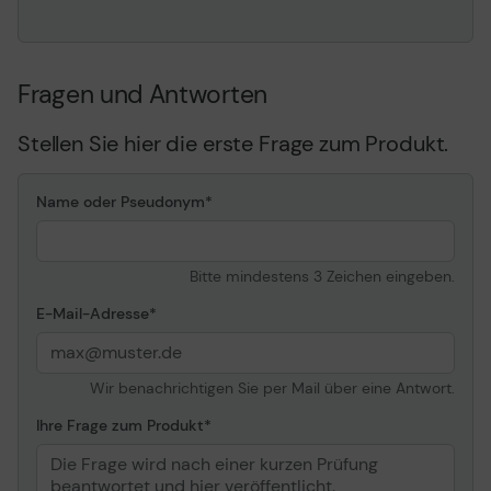
Farbunterstützung
16,7 Millionen Farben
Farbraum
119.3% sRGB,80.6% (NTSC
1976),88% DCI-P3,88.4%
Fragen und Antworten
Adobe RGB
Reaktionszeit
4 ms (gray-to-gray)
Stellen Sie hier die erste Frage zum Produkt.
Horizontaler
178
Betrachtungswinkel
Name oder Pseudonym
Vertikaler
178
Betrachtungswinkel
Hintergrundbeleuchtungs-
LED-
Bitte mindestens 3 Zeichen eingeben.
Technologie
Hintergrundbeleuchtung
E-Mail-Adresse
Besonderheiten
Spielmodus, flimmerfreie
Technologie, Eco Saving
Plus, Eye Saver Mode, Off
Timer Plus, an 3 Seiten
Wir benachrichtigen Sie per Mail über eine Antwort.
ohne Blende,75%
Ihre Frage zum Produkt
Uniformity Correction,
Auto Source Switch
Farbe
Schwarz, dunkelblau/grau