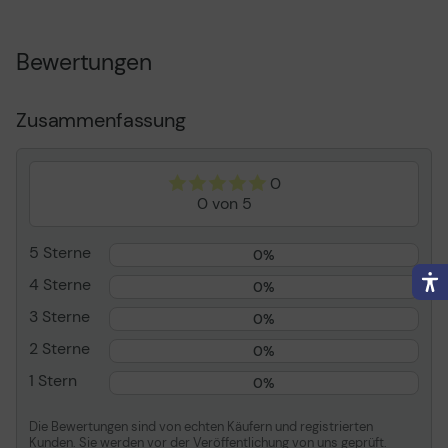
Monitor - gebogen - Full
HD (1080p) - 80 cm (32" )
Gerätetyp
LED-
Bewertungen
hintergrundbeleuchteter
LCD-Monitor - 80 cm (32"
)
Zusammenfassung
Energie Effizienzklasse
Klasse F
Energieverbrauch pro
39 kWh
0
Jahr
0 von 5
Geschwungener
Ja
Bildschirm
5 Sterne
0%
Adaptive-Sync
AMD FreeSync
4 Sterne
Technologie
0%
Bildschirmtyp
VA
3 Sterne
0%
Seitenverhältnis
16:9
2 Sterne
0%
Native Auflösung
Full HD (1080p) 1920 x
1 Stern
0%
1080 bei 75 Hz
Helligkeit
250 cd/m²
Die Bewertungen sind von echten Käufern und registrierten
Kunden. Sie werden vor der Veröffentlichung von uns geprüft.