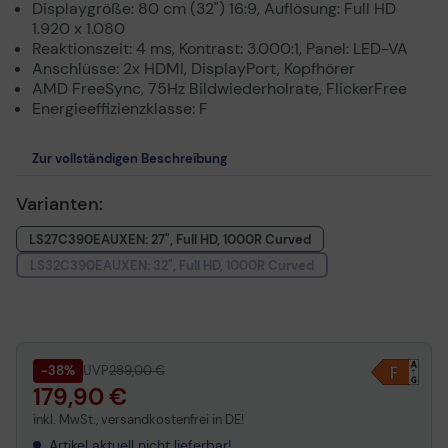
Displaygröße: 80 cm (32") 16:9, Auflösung: Full HD
1.920 x 1.080
Reaktionszeit: 4 ms, Kontrast: 3.000:1, Panel: LED-VA
Anschlüsse: 2x HDMI, DisplayPort, Kopfhörer
AMD FreeSync, 75Hz Bildwiederholrate, FlickerFree
Energieeffizienzklasse: F
Zur vollständigen Beschreibung
Varianten:
LS27C390EAUXEN: 27", Full HD, 1000R Curved
LS32C390EAUXEN: 32", Full HD, 1000R Curved
-38%
UVP
289,00 €
179,90 €
inkl. MwSt., versandkostenfrei in DE!
Artikel aktuell nicht lieferbar!