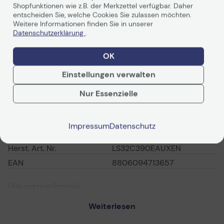
Shopfunktionen wie z.B. der Merkzettel verfügbar. Daher
entscheiden Sie, welche Cookies Sie zulassen möchten.
Technisches Produkt
Weitere Informationen finden Sie in unserer
Datenschutzerklärung
.
Vorvertragliche Info
gemäß der EU-
Datenverordnung
OK
Technische Daten
Produktdatenblatt
Einstellungen verwalten
Technisches Produktdatenblatt
PDF-Datenblatt
Nur Essenzielle
Vorvertragliche Informationen
gemäß der EU-
Datenverordnung
Allgemein
Impressum
Datenschutz
Produktdatenblatt
Hersteller
Samsung
Herst. Art. Nr.
LS32C390EAUXEN
EAN
8806094713657
Hauptmerkmale
Produktbeschreibung
Samsung S32C390EAU -
Weiterlesen
S39C Series - LED-