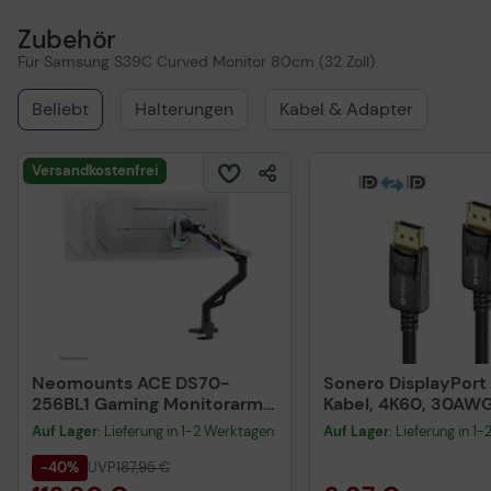
Zubehör
Für Samsung S39C Curved Monitor 80cm (32 Zoll)
Beliebt
Halterungen
Kabel & Adapter
Versandkostenfrei
Neomounts ACE DS70-
Sonero DisplayPort 
256BL1 Gaming Monitorarm
Kabel, 4K60, 30AWG
Tischhalterung 61-145 cm
schwarz, 1,50m
Auf Lager
: Lieferung in 1-2 Werktagen
Auf Lager
: Lieferung in 1
24-57 Zoll
-40%
UVP
187,95 €