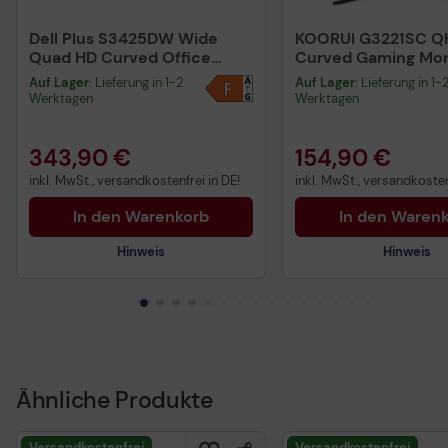
Dell Plus S3425DW Wide
KOORUI G3221SC Q
Quad HD Curved Office
Curved Gaming Mon
Display (34 Zoll) 86,4 cm,
cm (31,5 Zoll)
Auf Lager
: Lieferung in 1-2
Auf Lager
: Lieferung in 1-
silber
Werktagen
Werktagen
343,90 €
154,90 €
inkl. MwSt., versandkostenfrei in DE!
inkl. MwSt., versandkosten
In den Warenkorb
In den Waren
Hinweis
Hinweis
Technisches Produktdatenblatt
Produktdatenblatt
Vorvertragliche Informationen
gemäß der EU-
Datenverordnung
Ähnliche Produkte
Produktdatenblatt
Versandkostenfrei
Versandkostenfrei