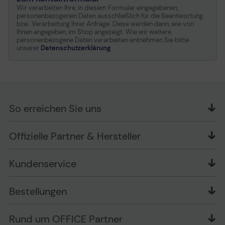
Wir verarbeiten Ihre, in diesem Formular eingegebenen,
Verschiedenes
personenbezogenen Daten ausschließlich für die Beantwortung
bzw. Verarbeitung Ihrer Anfrage. Diese werden dann, wie von
Ihnen angegeben, im Shop angezeigt. Wie wir weitere
Leistungsmerkmale
Slot für
personenbezogene Daten verarbeiten entnehmen Sie bitte
Sicherheitsschloss
unserer
Datenschutzerklärung
.
(Kabelschloss getrennt
erhältlich)
Enthaltene Kabel
1 x HDMI-Kabel
Kennzeichnung
HDCP 1.4
So erreichen Sie uns
Schlosstyp zur
Kensington Slot
Diebstahlsicherung
OFFICE Partner GmbH
Offizielle Partner & Hersteller
Schlesierring 35
Stromversorgung
48712 Gescher
Eingangsspannung
Wechselstrom 100-240 V
Kundenservice
Telefon: +49 (0) 2542 / 9558250
Kontaktformular
Stromverbrauch SDR
27 kWh/1.000 h
Apple im Unternehmen
(eingeschaltet)
Bestellungen
Bewertungsrichtlinien
Ansprechpartner bei fehlerhafter Ware und Schäden
Stromverbrauch (typisch)
27 Watt
FAQ
Rückruf-Service
Liefer- und Zahlungsbedingungen
OFFICE Partner Blog
Stromverbrauch im
0.5 Watt
Rund um OFFICE Partner
Versand im Namen Dritter
Wissen mit OP
Standby-Modus