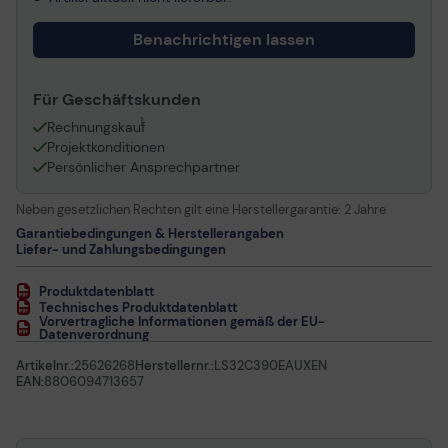
Benachrichtigen lassen
Für Geschäftskunden
1
Rechnungskauf
Projektkonditionen
Persönlicher Ansprechpartner
Neben gesetzlichen Rechten gilt eine Herstellergarantie:
2 Jahre
Garantiebedingungen & Herstellerangaben
Liefer- und Zahlungsbedingungen
Produktdatenblatt
Technisches Produktdatenblatt
Vorvertragliche Informationen gemäß der EU-
Datenverordnung
Artikelnr.:
25626268
Herstellernr.:
LS32C390EAUXEN
EAN:
8806094713657