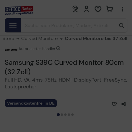
0
0
nitore
Curved Monitore
Curved Monitore bis 37 Zoll
Autorisierter Händler
Samsung S39C Curved Monitor 80cm
(32 Zoll)
Full HD, VA, 4ms, 75Hz, HDMI, DisplayPort, FreeSync,
Lautsprecher
Versandkostenfrei in DE