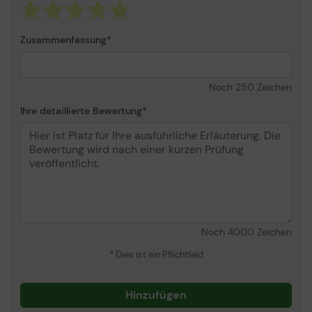
Display-Typ
LED-
hintergrundbeleuchteter
LCD-Monitor / TFT-
Zusammenfassung
Aktivmatrix
Energie Effizienzklasse
Klasse F
Energieverbrauch pro
39 kWh
Noch
250
Zeichen
Jahr
Ihre detaillierte Bewertung
Diagonalabmessung
80 cm (32" )
Geschwungener
Ja (1000R)
Bildschirm
Adaptive-Sync
AMD FreeSync
Technologie
Bildschirmtyp
VA
Seitenverhältnis
16:9
Noch
4000
Zeichen
Native Auflösung
Full HD (1080p) 1920 x
* Dies ist ein Pflichtfeld
1080 bei 75 Hz
Helligkeit
250 cd/m²
Hinzufügen
Kontrast
3000:1