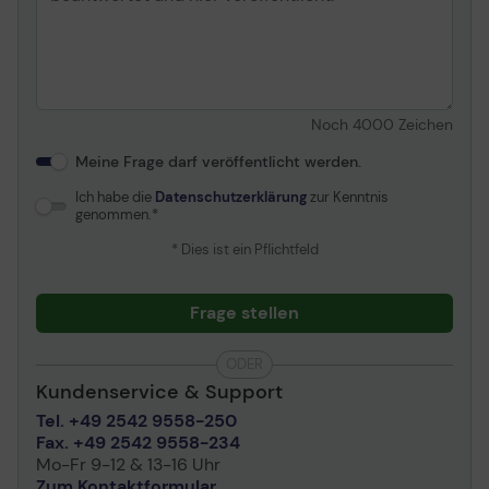
Abmessungen (Breite x
70.88 cm x 27.17 cm x
Tiefe x Höhe)
51.44 cm - mit Fuß
Gewicht
6.4 kg
Audio
Noch
4000
Zeichen
Meine Frage darf veröffentlicht werden.
Typ
Lautsprecher - Stereo
Ausgangsleistung/Kanal
5 Watt
Ich habe die
Datenschutzerklärung
zur Kenntnis
genommen.
Konnektivität
* Dies ist ein Pflichtfeld
Schnittstellen
2 x HDMI 1.4 (HDCP 1.4) ¦
DisplayPort 1.2 ¦ Kopfhörer
Frage stellen
(Mini-Klinkenstecker)
ODER
Mechanisch
Kundenservice & Support
Tel. +49 2542 9558-250
Einstellungen der
Neigung
Fax. +49 2542 9558-234
Anzeigeposition
Mo-Fr 9-12 & 13-16 Uhr
Neigungswinkel
-3/+20
Zum Kontaktformular