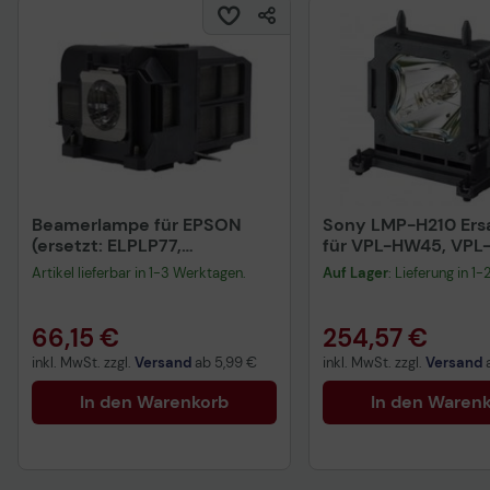
Beamerlampe für EPSON
Sony LMP-H210 Ers
(ersetzt: ELPLP77,
für VPL-HW45, VP
V13H010L77)
Artikel lieferbar in 1-3 Werktagen.
Auf Lager
: Lieferung in 1
66,15 €
254,57 €
inkl. MwSt. zzgl.
Versand
ab
5,99 €
inkl. MwSt. zzgl.
Versand
In den Warenkorb
In den Waren