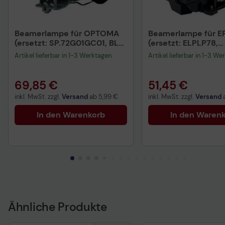
Beamerlampe für OPTOMA
Beamerlampe für 
(ersetzt: SP.72G01GC01, BL-
(ersetzt: ELPLP78,
FU195A)
V13H010L78)
Artikel lieferbar in 1-3 Werktagen.
Artikel lieferbar in 1-3 We
69,85 €
51,45 €
inkl. MwSt. zzgl.
Versand
ab
5,99 €
inkl. MwSt. zzgl.
Versand
In den Warenkorb
In den Waren
Ähnliche Produkte