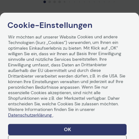
Cookie-Einstellungen
Produktbeschreibung
Wir möchten auf unserer Website Cookies und andere
Sony LMP-H202 Original Beamerlampe für Sony VPL-
Technologien (kurz „Cookies“) verwenden, um Ihnen ein
HW30ES, Sony VPL-HW40ES, Sony VPL-HW50ES, Sony
optimales Einkaufserlebnis zu bieten. Mit Klick auf „OK“
VPL-HW55ES
willigen Sie ein, dass wir Ihnen auf Basis Ihrer Einwilligung
sinnvolle und nützliche Services bereitstellen. Ihre
Einwilligung umfasst, dass Daten an Drittanbieter
außerhalb der EU übermittelt und durch diese
Drittanbieter verarbeitet werden dürfen, z.B. in die USA. Sie
können Ihre Einstellungen verwalten und jederzeit auf Ihre
persönlichen Bedürfnisse anpassen. Wenn Sie nur
essenzielle Cookies akzeptieren, sind nicht alle
Technische Daten
Shopfunktionen wie z.B. der Merkzettel verfügbar. Daher
entscheiden Sie, welche Cookies Sie zulassen möchten.
Weitere Informationen finden Sie in unserer
Datenschutzerklärung
.
Allgemein
OK
Hersteller
Sony