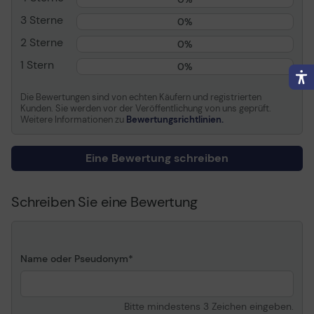
3 Sterne
Informationen zur Kompatibilität
0%
2 Sterne
0%
Entwickelt für
Sony VPL-HW30ES,
VW90ES, VW95ES
1 Stern
0%
Die Bewertungen sind von echten Käufern und registrierten
Kunden. Sie werden vor der Veröffentlichung von uns geprüft.
Weitere Informationen zu
Bewertungsrichtlinien.
Eine Bewertung schreiben
Schreiben Sie eine Bewertung
Name oder Pseudonym
Bitte mindestens 3 Zeichen eingeben.