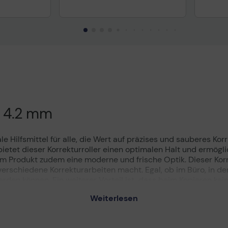
p 4.2 mm
le Hilfsmittel für alle, die Wert auf präzises und sauberes Ko
etet dieser Korrekturroller einen optimalen Halt und ermögl
 Produkt zudem eine moderne und frische Optik. Dieser Korre
verschiedene Korrekturarbeiten macht. Egal, ob im Büro, in de
erden können. Ein weiterer Vorteil ist, dass beim Kopieren k
t des Bandes garantiert eine zuverlässige Anwendung, währe
Weiterlesen
kturroller SOFTGrip ist nicht nur funktional, sondern auch ein
 diesem Korrekturroller sind Sie bestens ausgestattet, um Ihre
ät und Benutzerfreundlichkeit legen.