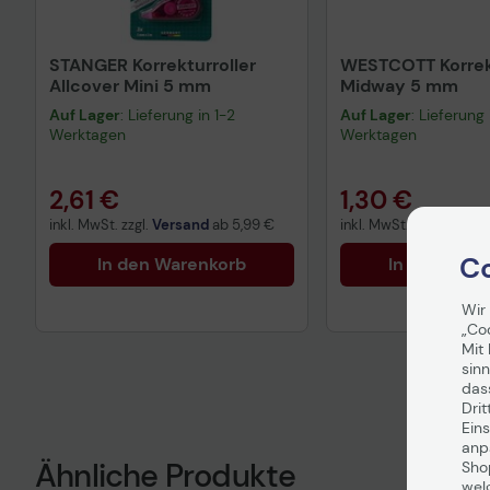
STANGER Korrekturroller
WESTCOTT Korrekt
Allcover Mini 5 mm
Midway 5 mm
Auf Lager
: Lieferung in 1-2
Auf Lager
: Lieferung 
Werktagen
Werktagen
2,61 €
1,30 €
inkl. MwSt. zzgl.
Versand
ab
5,99 €
inkl. MwSt. zzgl.
Versa
Co
In den Warenkorb
In den War
Wir
„Co
Mit 
sinn
das
Drit
Eins
anpa
Ähnliche Produkte
Sho
wel