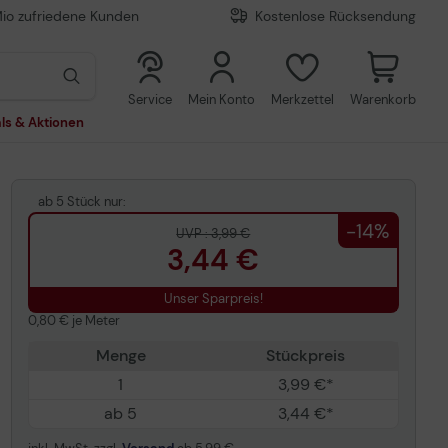
Mio zufriedene Kunden
Kostenlose Rücksendung
0
0
Service
Mein Konto
Merkzettel
Warenkorb
ls & Aktionen
ab 5 Stück nur:
-14%
UVP : 3,99 €
3,44 €
Unser Sparpreis!
0,80 € je Meter
Menge
Stückpreis
1
3,99 €*
ab 5
3,44 €*