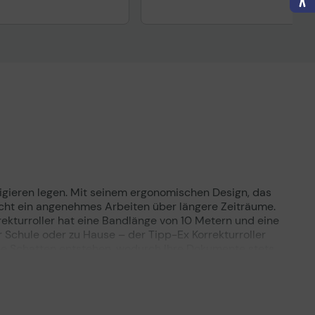
rrigieren legen. Mit seinem ergonomischen Design, das
icht ein angenehmes Arbeiten über längere Zeiträume.
kturroller hat eine Bandlänge von 10 Metern und eine
r Schule oder zu Hause – der Tipp-Ex Korrekturroller
eine Schatten entstehen, wodurch Ihre Dokumente stets
nd die einfache Handhabung und das durchdachte Design
 stilvolles Accessoire für jeden Schreibtisch. Ob für
 Arbeiten zu perfektionieren. Der Tipp-Ex Korrekturroller