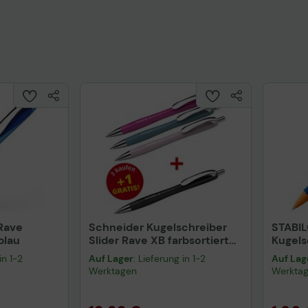
 Rave
Schneider Kugelschreiber
STABIL
blau
Slider Rave XB farbsortiert
Kugels
Schreibfarbe blau, 3 St. +
blau
in 1-2
Auf Lager
: Lieferung in 1-2
Auf Lag
GRATIS 1 Slider Rave XB
Werktagen
Werkta
schwarz