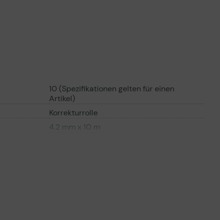
10 (Spezifikationen gelten für einen
Artikel)
Korrekturrolle
4.2 mm x 10 m
Weiß
Reißfest
Display-Box