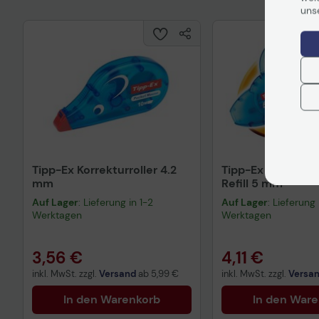
uns
Tipp-Ex Korrekturroller 4.2
Tipp-Ex Korrektur
mm
Refill 5 mm
Auf Lager
: Lieferung in 1-2
Auf Lager
: Lieferung 
Werktagen
Werktagen
3,56 €
4,11 €
inkl. MwSt. zzgl.
Versand
ab
5,99 €
inkl. MwSt. zzgl.
Versa
In den Warenkorb
In den War