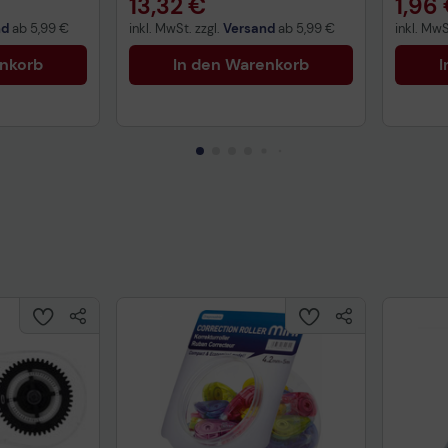
13,32 €
1,96
nd
ab
5,99 €
inkl. MwSt. zzgl.
Versand
ab
5,99 €
inkl. MwS
enkorb
In den Warenkorb
I