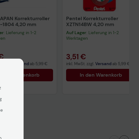
APAN Korrekturroller
Pentel Korrekturroller
-1804 4,20 mm
XZTN14BW 4,20 mm
er
: Lieferung in 1-2
Auf Lager
: Lieferung in 1-2
gen
Werktagen
 €
3,51 €
t. zzgl.
Versand
ab
5,99 €
inkl. MwSt. zzgl.
Versand
ab
5,99 €
n den Warenkorb
In den Warenkorb
z
g
se
n