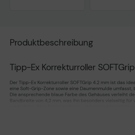
Produktbeschreibung
Tipp-Ex Korrekturroller SOFTGri
Der Tipp-Ex Korrekturroller SOFTGrip 4.2 mm ist das idea
eine Soft-Grip-Zone sowie eine Daumenmulde umfasst, bi
Die ansprechende blaue Farbe des Gehäuses verleiht dem
Bandbreite von 4,2 mm, was ihn besonders vielseitig für 
sorgt dafür, dass Fehler mühelos und präzise beseitigt w
klar und professionell aussehen. Die hohe Reiﬀestigkei
das Korrigieren zum Kinderspiel machen. Der Tipp-Ex Korre
Notizen, wichtige Dokumente oder kreative Projekte – mit
ist eine ausgezeichnete Wahl für alle, die Wert auf Qualit