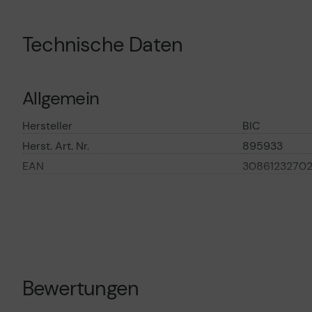
Technische Daten
Allgemein
Hersteller
BIC
Herst. Art. Nr.
895933
EAN
30861232702
Hauptmerkmale
Produktbeschreibung
Tipp-Ex SOFT 
Produkttyp
Korrekturroll
Packungsmenge
10 (Spezifikat
Bewertungen
Artikel)
Farbe
Weiß