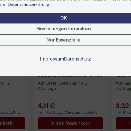
erer
Datenschutzerklärung
.
OK
Einstellungen verwalten
Nur Essenzielle
Impressum
Datenschutz
roller Easy
Tipp-Ex Korrekturroller
Tipp-E
Ecolutions Exact Liner 5 mm
Tape T
in 1-2
Auf Lager
: Lieferung in 1-2
Auf Lag
Werktagen
Werkta
4,11 €
3,32
nd
ab
5,99 €
inkl. MwSt. zzgl.
Versand
ab
5,99 €
inkl. MwS
enkorb
In den Warenkorb
I