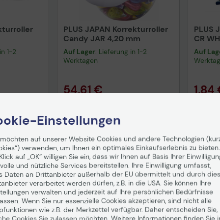
urroller
PLUS JAPAN Korrekturroller
PLUS J
Candy JAR 4,20 mm
CR WH
in 1-2
Auf Lager
: Lieferung in 1-2
Auf Lag
Werktagen
Werkta
54,61 €
1,84
nd
ab
5,99 €
inkl. MwSt. zzgl.
Versand
ab
5,99 €
inkl. MwS
okie-Einstellungen
enkorb
In den Warenkorb
I
 möchten auf unserer Website Cookies und andere Technologien (kur
okies“) verwenden, um Ihnen ein optimales Einkaufserlebnis zu bieten.
Klick auf „OK“ willigen Sie ein, dass wir Ihnen auf Basis Ihrer Einwilligun
volle und nützliche Services bereitstellen. Ihre Einwilligung umfasst,
s Daten an Drittanbieter außerhalb der EU übermittelt und durch die
tanbieter verarbeitet werden dürfen, z.B. in die USA. Sie können Ihre
tellungen verwalten und jederzeit auf Ihre persönlichen Bedürfnisse
ssen. Wenn Sie nur essenzielle Cookies akzeptieren, sind nicht alle
pfunktionen wie z.B. der Merkzettel verfügbar. Daher entscheiden Sie,
che Cookies Sie zulassen möchten. Weitere Informationen finden Sie i