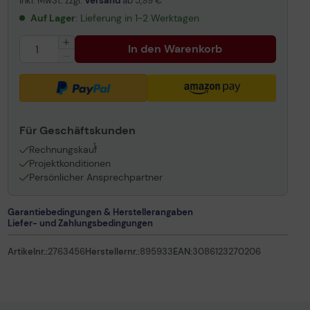
inkl. MwSt. zzgl.
Versand
ab
5,99 €
Auf Lager
: Lieferung in 1-2 Werktagen
In den Warenkorb
Für Geschäftskunden
1
Rechnungskauf
Projektkonditionen
Persönlicher Ansprechpartner
Garantiebedingungen & Herstellerangaben
Liefer- und Zahlungsbedingungen
Artikelnr.:
2763456
Herstellernr.:
895933
EAN:
3086123270206