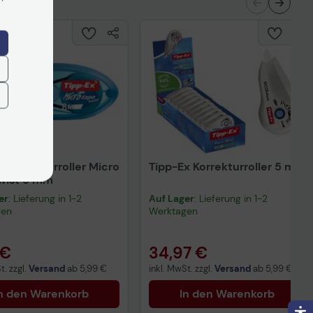
x Korrekturroller Micro
Tipp-Ex Korrekturroller 5 mm
wist 5 mm
er
: Lieferung in 1-2
Auf Lager
: Lieferung in 1-2
gen
Werktagen
 €
34,97 €
t. zzgl.
Versand
ab
5,99 €
inkl. MwSt. zzgl.
Versand
ab
5,99 €
n den Warenkorb
In den Warenkorb