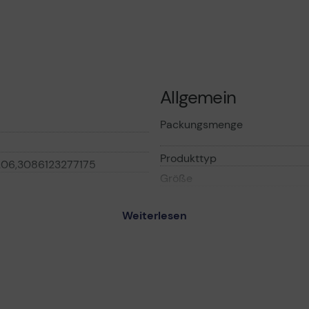
Allgemein
Packungsmenge
Produkttyp
06,3086123277175
Größe
Farbe
Weiterlesen
Merkmale
GRIP - Korrekturrolle
e - 4.2 mm x 10 m
Verschiedenes
ionen gelten für einen
Packung