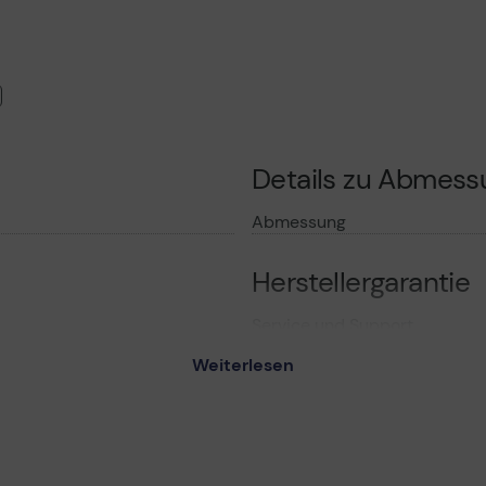
Details zu Abmes
Abmessung
Herstellergarantie
Service und Support
Weiterlesen
age
 400 mm
mm
m (bis zu 65 Zoll)