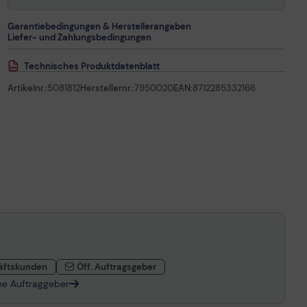
Garantiebedingungen & Herstellerangaben
Liefer- und Zahlungsbedingungen
Technisches Produktdatenblatt
Artikelnr.:
5081812
Herstellernr.:
7950020
EAN:
8712285332166
äftskunden
Öff. Auftragsgeber
che Auftraggeber