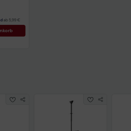
nd
ab
5,99 €
enkorb