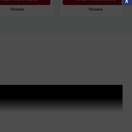
Hinweis
Hinweis
nisches Produktdatenblatt
Technisches Produktdatenblatt