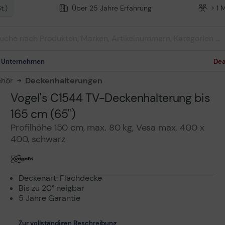
t.)
Über 25 Jahre Erfahrung
> 1 
m Unternehmen
Dea
ehör
Deckenhalterungen
Vogel's C1544 TV-Deckenhalterung bis
165 cm (65")
Profilhöhe 150 cm, max. 80 kg, Vesa max. 400 x
400, schwarz
Deckenart: Flachdecke
Bis zu 20° neigbar
5 Jahre Garantie
Zur vollständigen Beschreibung