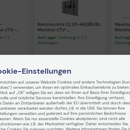
-
Neomounts CL35-440BL16L
Neomo
or-/TV-
Monitor-/TV-
Monito
37-70 Zoll
Deckenhalterung 37-70 Zoll
Decken
in 1-2
Auf Lager
: Lieferung in 1-2
Auf Lag
Werktagen
Werkta
82,29 €
61,7
nd
ab
5,99 €
inkl. MwSt. zzgl.
Versand
ab
5,99 €
inkl. MwS
okie-Einstellungen
enkorb
In den Warenkorb
I
 möchten auf unserer Website Cookies und andere Technologien (kur
okies“) verwenden, um Ihnen ein optimales Einkaufserlebnis zu bieten.
Hinweis
Klick auf „OK“ willigen Sie ein, dass wir Ihnen auf Basis Ihrer Einwilligun
volle und nützliche Services bereitstellen. Ihre Einwilligung umfasst,
s Daten an Drittanbieter außerhalb der EU übermittelt und durch die
tanbieter verarbeitet werden dürfen, z.B. in die USA. Sie können Ihre
uktdatenblatt
Technisches Produktdatenblatt
Tech
tellungen verwalten und jederzeit auf Ihre persönlichen Bedürfnisse
ssen. Wenn Sie nur essenzielle Cookies akzeptieren, sind nicht alle
pfunktionen wie z.B. der Merkzettel verfügbar. Daher entscheiden Sie,
che Cookies Sie zulassen möchten. Weitere Informationen finden Sie i