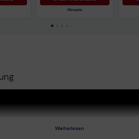
Hinweis
uktdatenblatt
Tech
Technisches Produktdatenblatt
rung
Weiterlesen