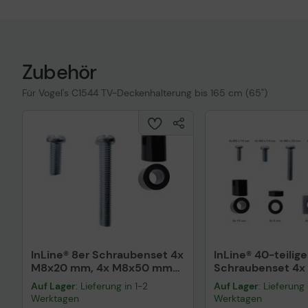
Zubehör
Für Vogel's C1544 TV-Deckenhalterung bis 165 cm (65")
InLine® 8er Schraubenset 4x
InLine® 40-teilige
M8x20 mm, 4x M8x50 mm
Schraubenset 4
und 4x 15 mm
4x M6x14mm, 4x
Auf Lager
: Lieferung in 1-2
Auf Lager
: Lieferung 
4x M8x30mm, 4
Werktagen
Werktagen