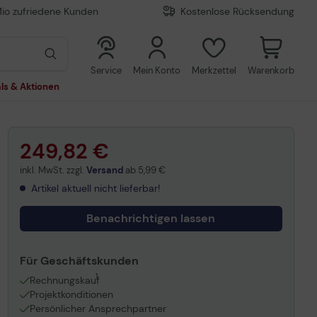
Mio zufriedene Kunden
Kostenlose Rücksendung
0
0
Service
Mein Konto
Merkzettel
Warenkorb
ls & Aktionen
249,82 €
inkl. MwSt. zzgl.
Versand
ab
5,99 €
Artikel aktuell nicht lieferbar!
Benachrichtigen lassen
Für Geschäftskunden
1
Rechnungskauf
Projektkonditionen
Persönlicher Ansprechpartner