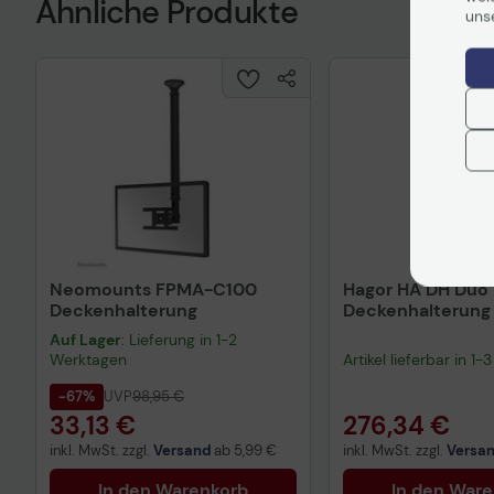
Ähnliche Produkte
uns
Neomounts FPMA-C100
Hagor HA DH Duo 
Deckenhalterung
Deckenhalterung
Back
Auf Lager
: Lieferung in 1-2
Werktagen
Artikel lieferbar in 1
-67%
UVP
98,95 €
33,13 €
276,34 €
inkl. MwSt. zzgl.
Versand
ab
5,99 €
inkl. MwSt. zzgl.
Versa
In den Warenkorb
In den War