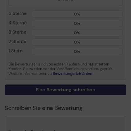
Seitenverhältnis
16:9
®
Diese Serie ist ENERGY STAR
-, TCO- sowie EPEAT-
zertifiziert und spiegelt damit das Engagement von
Native Auflösung
Full HD (1080p) 1920 x
5 Sterne
0%
Acer für die Umwelt wider. Sie besteht aus bis zu 85 %
1080 bei 100 Hz
PCR und 5 % Kunststoffresten aus dem Ozean sowie
4 Sterne
0%
Pixelpitch
0.31 mm
zu 100 % recycelbaren Verpackungen.
3 Sterne
0%
Helligkeit
250 cd/m²
2 Sterne
Kontrast
1000:1 / 100000000:1
0%
(dynamisch)
1 Stern
0%
Reaktionszeit
4 ms (gray-to-gray)
Die Bewertungen sind von echten Käufern und registrierten
Farbunterstützung
16,7 Millionen Farben
Flexible Anpassungen
Kunden. Sie werden vor der Veröffentlichung von uns geprüft.
Farbraum
99% sRGB
Weitere Informationen zu
Bewertungsrichtlinien.
1
Das ErgoStand
-Design des Monitors ermöglicht es,
Eingangsanschlüsse
HDMI, VGA, DisplayPort
den Bildschirm flexibel zu neigen, zu schwenken und in
der Höhe anzupassen. So finden Sie den besten
Eine Bewertung schreiben
Einstellungen der
Höhe, Pivot (Rotation),
Betrachtungswinkel.
Anzeigeposition
Neigung
Bildschirmbeschichtung
Blendfrei
Schreiben Sie eine Bewertung
Farbe
Schwarz
Abmessungen (Breite x
61.43 cm x 24.7 cm x
Tiefe x Höhe) - mit Fuß
54.28 cm