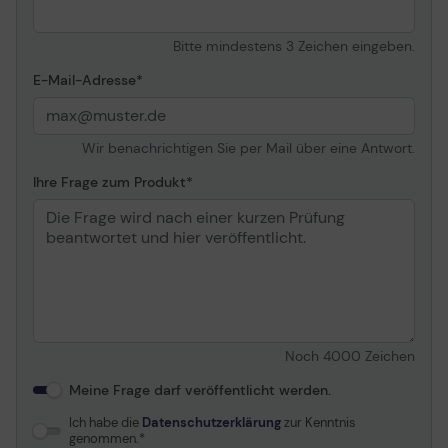
Management (ACM), an 3
Seiten ohne Blende,6-bit
Bitte mindestens 3 Zeichen eingeben.
+ FRC Color Depth
E-Mail-Adresse
Farbe
Schwarz
Abmessungen (Breite x
61.43 cm x 24.7 cm x
Tiefe x Höhe)
54.28 cm - mit Fuß
Wir benachrichtigen Sie per Mail über eine Antwort.
Gewicht
7.6 kg
Ihre Frage zum Produkt
Audio
Typ
Lautsprecher
Konnektivität
Schnittstellen
VGA ¦ DisplayPort 1.2 ¦
HDMI ¦ Audio Line-Out ¦
Noch
4000
Zeichen
Audio Line-In
Meine Frage darf veröffentlicht werden.
Mechanisch
Ich habe die
Datenschutzerklärung
zur Kenntnis
genommen.