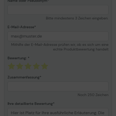
Name oder Pseudonym
Gewicht
7.6 kg
Umweltschutzstandards
ENERGY STAR-qualifiziert
EPEAT Silver
Bitte mindestens 3 Zeichen eingeben.
E-Mail-Adresse
Allgemein
Display-Typ
LED-
hintergrundbeleuchteter
Mithilfe der E-Mail-Adresse prüfen wir, ob es sich um eine
LCD-Monitor / TFT-
echte Produktbewertung handelt
Aktivmatrix
Bewertung:
Diagonalabmessung
68.6 cm (27" )
Adaptive-Sync
AMD FreeSync
Technologie
Zusammenfassung
Bildschirmtyp
IPS
Seitenverhältnis
16:9
Noch
250
Zeichen
Native Auflösung
Full HD (1080p) 1920 x
1080 bei 100 Hz
Ihre detaillierte Bewertung
Schutz der Augen
Pixelpitch
0.31 mm
Dieser Monitor ist mit Acer VisionCare