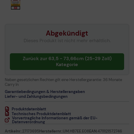
B287K: 28 Zoll 71,1 cm, UHD
B247YDE: 24 Zoll 60,5 cm, Full-HD, USB-Hub, Webcam,
Mikrofon, 100Hz
B247YE: 23,8 Zoll 60,5 cm, Full-HD, 100Hz
Abgekündigt
B277DE: 27 Zoll 68,6 cm, Full-HD, USB-Hub, Webcam, Mikrofon,
100Hz
Dieses Produkt ist nicht mehr erhältlich.
B277E: 27 Zoll 68,6 cm, Full-HD, 100Hz
B277E: 27 Zoll 68,6 cm, Full-HD, USB-Hub, 100Hz
Zurück zur 63,5 - 73,66cm (25-29 Zoll)
B277UE: 27 Zoll 68,6 cm, WQHD, USB-Hub, 100Hz
Kategorie
B247W: 24 Zoll 61 cm, WUXGA, USB-Hub, 100Hz, weiß
B227QE: 21,5 Zoll 54,6 cm, Full-HD, 100Hz
Neben gesetzlichen Rechten gilt eine Herstellergarantie:
36 Monate
B227QE: 21,5 Zoll 54,6 cm, Full-HD, 100Hz, USB Hub, weiß
Carry In
B227QE: 21,5 Zoll 54,6 cm, Full-HD, 100Hz, USB Hub
Garantiebedingungen & Herstellerangaben
Liefer- und Zahlungsbedingungen
B247YE: 23,8 Zoll 60,5 cm, Full-HD, USB-Hub, 100Hz, weiß
B277E: 27 Zoll, 68,6cm, Full-HD, 100Hz, USB-Hub, Weiß
Produktdatenblatt
B277UE: 27 Zoll 68,6cm, WQHD, USB-Hub, 100 Hz, Weiß
Technisches Produktdatenblatt
Vorvertragliche Informationen gemäß der EU-
B277KL: 27 Zoll 68,6 cm, 4K UHD, USB-Hub, 60Hz
Datenverordnung
B247W: 24 Zoll 61 cm, WUXGA, USB-Hub, schwarz
Artikelnr.:
27173695
Herstellernr.:
UM.HB7EE.E08
EAN:
4711121572746