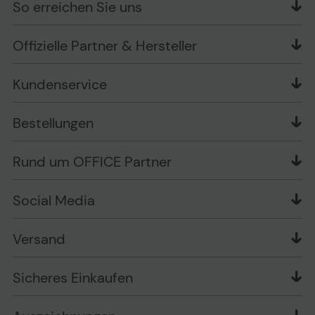
Stromverbrauch (Aus-
0.3 Watt
So erreichen Sie uns
Modus)
OFFICE Partner GmbH
Offizielle Partner & Hersteller
Schlesierring 35
Abmessungen und Gewicht
48712 Gescher
Details zu Abmessungen
Mit Fuß - Breite: 61.43 cm
Kundenservice
Telefon: +49 (0) 2542 / 9558250
& Gewicht
- Tiefe: 24.7 cm - Höhe:
Kontaktformular
54.28 cm - Gewicht: 7.6
Apple im Unternehmen
kg ¦ Ohne Fuß - Gewicht:
Bestellungen
Bewertungsrichtlinien
Ansprechpartner bei fehlerhafter Ware und Schäden
4.79 kg
FAQ
Rückruf-Service
Liefer- und Zahlungsbedingungen
OFFICE Partner Blog
Rund um OFFICE Partner
Versand im Namen Dritter
Informationen zur Nachhaltigkeit
Wissen mit OP
Zahlungsarten
Produkttests
Über uns
EPEAT-kompatibel
EPEAT Silver
Widerrufsrecht
Markenshops
Social Media
Stellenangebote
Muster-Widerrufsformular
Garantiearten
ENERGY STAR zertifiziert
Ja
Affiliate Partnerprogramm
Verpackungsordnung
Geschäftskunden
Ebay Auktionen
Versandinformationen
Information zur Entsorgung von Batterien und
Versand
Playox.de
Sicheres Einkaufen
Elektro-/Elektronikgeräten
druck-collect.de
Datenschutz
Newsletter
Presse
AGB
Sicheres Einkaufen
Vertrag widerrufen
Impressum
Cookie Einstellungen ändern
Zu den Barrierefreiheitseinstellungen