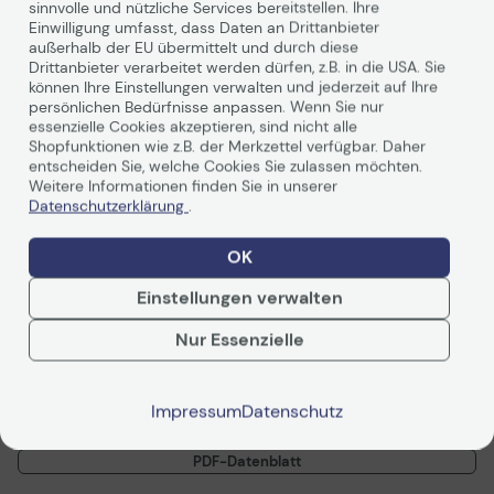
Vorvertragliche Informationen
Vorvertragliche Info
sinnvolle und nützliche Services bereitstellen. Ihre
gemäß der EU-
gemäß der EU-
Produktbeschreibung
Einwilligung umfasst, dass Daten an Drittanbieter
Datenverordnung
Datenverordnung
außerhalb der EU übermittelt und durch diese
Produktdatenblatt
Produktdatenblatt
Drittanbieter verarbeitet werden dürfen, z.B. in die USA. Sie
können Ihre Einstellungen verwalten und jederzeit auf Ihre
Die neue Acer Vero B7-Serie -
persönlichen Bedürfnisse anpassen. Wenn Sie nur
Umweltschutz im Businessumfeld
essenzielle Cookies akzeptieren, sind nicht alle
Shopfunktionen wie z.B. der Merkzettel verfügbar. Daher
entscheiden Sie, welche Cookies Sie zulassen möchten.
Office Partner freut sich, die neue Acer Vero B7-Serie
Weitere Informationen finden Sie in unserer
vorzustellen zu dürfen. Die neuen Monitore stehen ganz
Datenschutzerklärung
.
im Zeichen des Umweltschutzes, bieten denoch alle
Funktionen der Vorgänger. Die Verpackung besteht zu
OK
100% aus recycelbaren Materialien, der
Monitor
aus bis
zu 85% PCR und 5% Kunststoffresten. Die Kunden können
Weiterlesen
Einstellungen verwalten
aus Größen von 22 bis 27 Zoll (55,88-68,58 cm) und aus
Auflösungen von WUXGA, über Full-HD bis zu 4K UHD
Nur Essenzielle
wählen. Ob mit Kamera oder mit zusätzlichem USB-Hub,
bleiben fast keine Wünsche offen. Die Monitore können
dank ergonomischem Standfuß und ZeroFrame Design
Technische Daten
Impressum
Datenschutz
optimal ins Office Umfeld integrierte werden. Durch die
drei Jahre Herstellergarantie, welche auf Wunsch auf
fünf Jahre verlängert werden kann, steht ihnen eine
PDF-Datenblatt
sorgenfreie Zeit bevor.