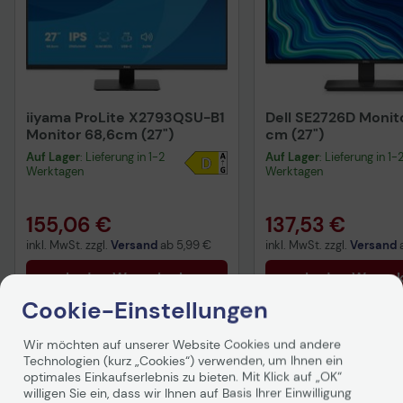
iiyama ProLite X2793QSU-B1
Dell SE2726D Monit
Monitor 68,6cm (27")
cm (27")
Auf Lager
: Lieferung in 1-2
Auf Lager
: Lieferung in 1-
Werktagen
Werktagen
155,06 €
137,53 €
inkl. MwSt. zzgl.
Versand
ab
5,99 €
inkl. MwSt. zzgl.
Versand
In den Warenkorb
In den Waren
Cookie-Einstellungen
Hinweis
Hinweis
Wir möchten auf unserer Website Cookies und andere
Technologien (kurz „Cookies“) verwenden, um Ihnen ein
optimales Einkaufserlebnis zu bieten. Mit Klick auf „OK“
Technisches Produktdatenblatt
Technisches Produkt
willigen Sie ein, dass wir Ihnen auf Basis Ihrer Einwilligung