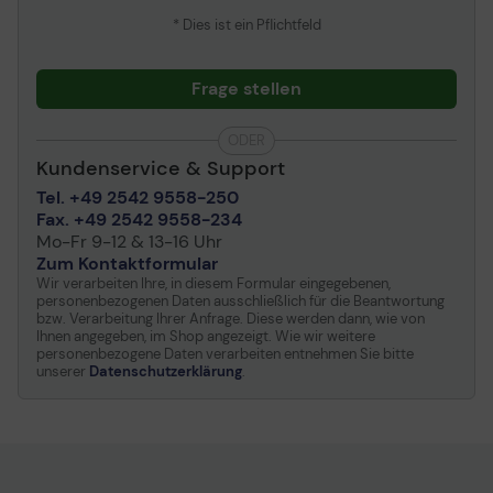
Einstellungen der
Höhe, Pivot (Rotation),
Anzeigeposition
Neigung
* Dies ist ein Pflichtfeld
Neigungswinkel
-5/+35
Frage stellen
Höheneinstellung
150 mm
VESA-Halterung
100 x 100 mm
ODER
Kundenservice & Support
Verschiedenes
Tel. +49 2542 9558-250
Leistungsmerkmale
Unterstützung für VESA-
Fax. +49 2542 9558-234
Schnittstelle
Mo-Fr 9-12 & 13-16 Uhr
Zum Kontaktformular
Enthaltene Kabel
1 x HDMI-Kabel ¦ 1 x
Wir verarbeiten Ihre, in diesem Formular eingegebenen,
DisplayPort-Kabel
personenbezogenen Daten ausschließlich für die Beantwortung
bzw. Verarbeitung Ihrer Anfrage. Diese werden dann, wie von
Stromversorgung
Ihnen angegeben, im Shop angezeigt. Wie wir weitere
personenbezogene Daten verarbeiten entnehmen Sie bitte
unserer
Datenschutzerklärung
.
Stromverbrauch (typisch)
21 Watt
Stromverbrauch (max. )
36 Watt
Stromverbrauch im
0.5 Watt
Standby-Modus