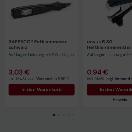
RAPESCO® Entklammerer
novus B 80
schwarz
Heftklammerentfer
schwarz
Auf Lager
: Lieferung in 1-2 Werktagen
Auf Lager
: Lieferung in 1
3,03 €
0,94 €
inkl. MwSt. zzgl.
Versand
ab
5,99 €
inkl. MwSt. zzgl.
Versand
In den Warenkorb
In den Waren
Hinweis
Technisches Produkt