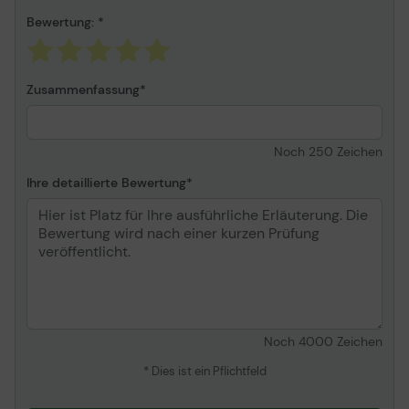
Material Magazin
Metall
Bewertung:
max. Einlegetiefe
25,00 cm
Zusammenfassung
max. Anzahl Seiten
25 Blatt
Noch
250
Zeichen
Heftung
geschlossene
Heftung, offene
Ihre detaillierte Bewertung
Heftung
Noch
4000
Zeichen
* Dies ist ein Pflichtfeld