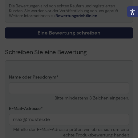
Die Bewertungen sind von echten Käufern und registrierten
Kunden. Sie werden vor der Veröffentlichung von uns geprüft.
Fassungsvermögen
100 Heftklammern
Weitere Informationen zu
Bewertungsrichtlinien.
24/6 oder 150
Heftklammern 26/6
Eine Bewertung schreiben
Farbe
grau
Schreiben Sie eine Bewertung
Farbton
grau
Modell
Langarmheftgerät
Name oder Pseudonym
GS-zertifiziert
Nein
Bitte mindestens 3 Zeichen eingeben.
E-Mail-Adresse
Klammergröße
24/6, 26/6
Lademechanik
Oberlademechanik
Mithilfe der E-Mail-Adresse prüfen wir, ob es sich um eine
echte Produktbewertung handelt