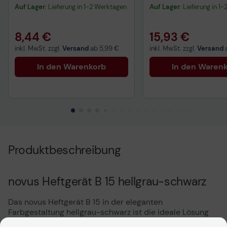
Auf Lager
: Lieferung in 1-2 Werktagen
Auf Lager
: Lieferung in 1
8,44 €
15,93 €
inkl. MwSt. zzgl.
Versand
ab
5,99 €
inkl. MwSt. zzgl.
Versand
In den Warenkorb
In den Waren
Produktbeschreibung
novus Heftgerät B 15 hellgrau-schwarz
Das novus Heftgerät B 15 in der eleganten
Farbgestaltung hellgrau-schwarz ist die ideale Lösung
für alle, die Wert auf Funktionalität und ansprechendes