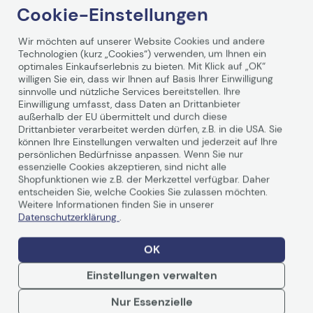
Design legen. Dieses Langarmheftgerät überzeugt durch
Cookie-Einstellungen
seine vielseitigen Einsatzmöglichkeiten und ist sowohl
für den privaten als auch für den professionellen
Wir möchten auf unserer Website Cookies und andere
Gebrauch geeignet. Mit einem Fassungsvermögen von
Technologien (kurz „Cookies“) verwenden, um Ihnen ein
Weiterlesen
bis zu 100 Heftklammern der Größe 24/6 oder 150
optimales Einkaufserlebnis zu bieten. Mit Klick auf „OK“
Klammern der Größe 26/6 bietet es ausreichend Platz
willigen Sie ein, dass wir Ihnen auf Basis Ihrer Einwilligung
für umfangreiche Dokumente und Unterlagen. Dank der
sinnvolle und nützliche Services bereitstellen. Ihre
Einwilligung umfasst, dass Daten an Drittanbieter
maximalen Heftkapazität von 25 Blatt können Sie
außerhalb der EU übermittelt und durch diese
mühelos mehrere Seiten zusammenheften, ohne sich um
Drittanbieter verarbeitet werden dürfen, z.B. in die USA. Sie
die Stabilität der Heftung sorgen zu müssen. Das
Technische Daten
können Ihre Einstellungen verwalten und jederzeit auf Ihre
Heftgerät ermöglicht sowohl eine geschlossene als auch
persönlichen Bedürfnisse anpassen. Wenn Sie nur
eine offene Heftung, was Ihnen zusätzliche Flexibilität bei
essenzielle Cookies akzeptieren, sind nicht alle
der Verwendung bietet. Die Oberlademechanik sorgt
Shopfunktionen wie z.B. der Merkzettel verfügbar. Daher
dafür, dass das Nachladen der Klammern einfach und
Hersteller
novus
entscheiden Sie, welche Cookies Sie zulassen möchten.
schnell vonstattengeht, sodass Sie jederzeit effizient
Weitere Informationen finden Sie in unserer
arbeiten können. Das Gehäuse des novus Heftgeräts B 15
Datenschutzerklärung
.
Tiefe
35,00 cm
ist aus robustem Metall gefertigt, was nicht nur für
Langlebigkeit, sondern auch für eine ansprechende
OK
Optik sorgt. Die Kombination aus hellgrauer und
Überschriftenvorlage
Heftgerät
schwarzer Farbe verleiht dem Heftgerät ein modernes
Einstellungen verwalten
und zeitloses Erscheinungsbild, das sich nahtlos in jedes
Büro- oder Arbeitsumfeld einfügt. Mit der Wahl des
Höhe
6,50 cm
Nur Essenzielle