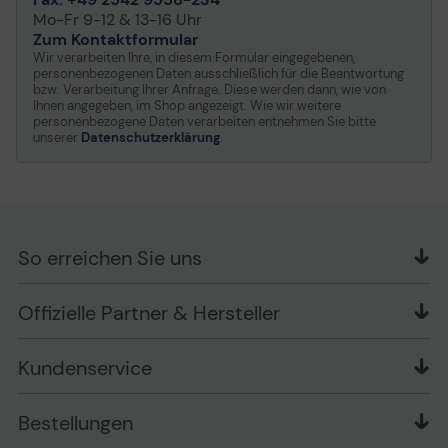
Mo-Fr 9-12 & 13-16 Uhr
Zum Kontaktformular
Wir verarbeiten Ihre, in diesem Formular eingegebenen,
personenbezogenen Daten ausschließlich für die Beantwortung
bzw. Verarbeitung Ihrer Anfrage. Diese werden dann, wie von
Ihnen angegeben, im Shop angezeigt. Wie wir weitere
personenbezogene Daten verarbeiten entnehmen Sie bitte
unserer
Datenschutzerklärung
.
So erreichen Sie uns
OFFICE Partner GmbH
Offizielle Partner & Hersteller
Schlesierring 35
48712 Gescher
Kundenservice
Telefon: +49 (0) 2542 / 9558250
Kontaktformular
Apple im Unternehmen
Bestellungen
Bewertungsrichtlinien
Ansprechpartner bei fehlerhafter Ware und Schäden
FAQ
Rückruf-Service